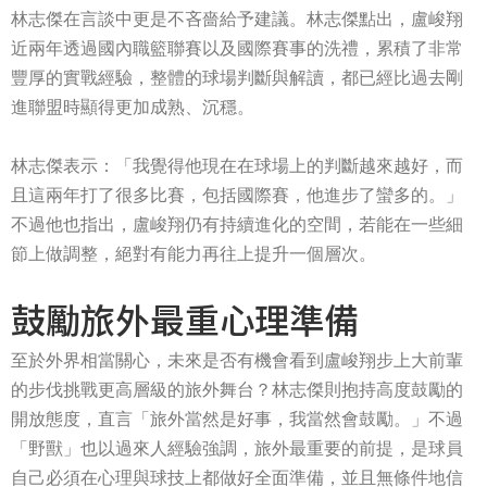
林志傑在言談中更是不吝嗇給予建議。林志傑點出，盧峻翔
近兩年透過國內職籃聯賽以及國際賽事的洗禮，累積了非常
豐厚的實戰經驗，整體的球場判斷與解讀，都已經比過去剛
進聯盟時顯得更加成熟、沉穩。
林志傑表示：「我覺得他現在在球場上的判斷越來越好，而
且這兩年打了很多比賽，包括國際賽，他進步了蠻多的。」
不過他也指出，盧峻翔仍有持續進化的空間，若能在一些細
節上做調整，絕對有能力再往上提升一個層次。
鼓勵旅外最重心理準備
至於外界相當關心，未來是否有機會看到盧峻翔步上大前輩
的步伐挑戰更高層級的旅外舞台？林志傑則抱持高度鼓勵的
開放態度，直言「旅外當然是好事，我當然會鼓勵。」不過
「野獸」也以過來人經驗強調，旅外最重要的前提，是球員
自己必須在心理與球技上都做好全面準備，並且無條件地信