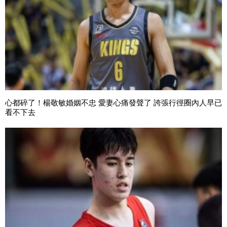
心都碎了！楊敬敏婚姻不忠 愛妻心痛發聲了 誇張行徑圈內人早已
看不下去