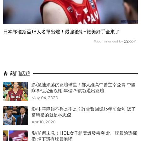
日本隊瓊斯盃18人名單出爐！最強後衛+旅美好手全來了
Recommended by
熱門話題
影/急速殞落的籃壇球星！鄭人維高中曾主宰亞青 中國
隊拿他完全沒輒 年僅29歲就退出籃壇
May 04, 2020
影/中華隊碰不得是不是？許晉哲回憶13年前金句 認了
當時指的就是林志傑
Apr 18, 2020
影/前所未見！HBL女子組竟爆發衝突 北一球員險遭揮
拳 場下還有球員咆哮