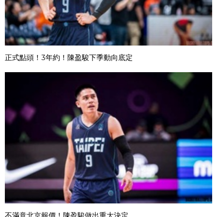
正式點頭！3年約！陳盈駿下季動向底定
不滿意北京報價！陳盈駿做出重大決定...