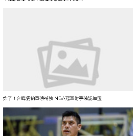
炸了！台啤雲豹重磅補強 NBA冠軍射手確認加盟