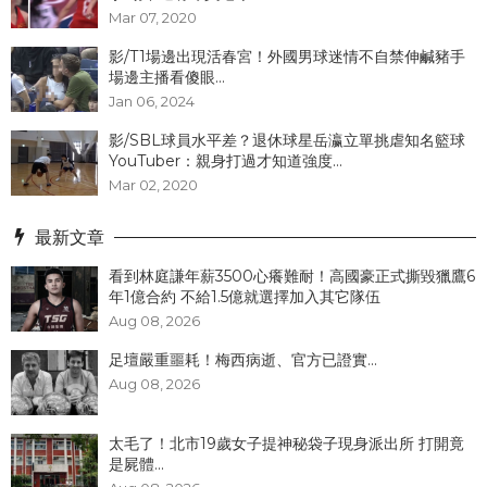
Mar 07, 2020
影/T1場邊出現活春宮！外國男球迷情不自禁伸鹹豬手
場邊主播看傻眼...
Jan 06, 2024
影/SBL球員水平差？退休球星岳瀛立單挑虐知名籃球
YouTuber：親身打過才知道強度...
Mar 02, 2020
最新文章
看到林庭謙年薪3500心癢難耐！高國豪正式撕毀獵鷹6
年1億合約 不給1.5億就選擇加入其它隊伍
Aug 08, 2026
足壇嚴重噩耗！梅西病逝、官方已證實...
Aug 08, 2026
太毛了！北市19歲女子提神秘袋子現身派出所 打開竟
是屍體...