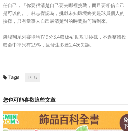
任自己，「你要很清楚自己要去哪裡挑戰，而且要相信自己
是可以的。」林志傑認為，挑戰未知環境終究是球員個人的
抉擇，只有當事人自己最清楚對的時間點何時到來。
盧峻翔系列賽場均17.9分3.4籃板4.1助攻1.1抄截，不過整體投
籃命中率只有29%，且發生多達2.4次失誤。
PLG
您也可能喜歡這些文章