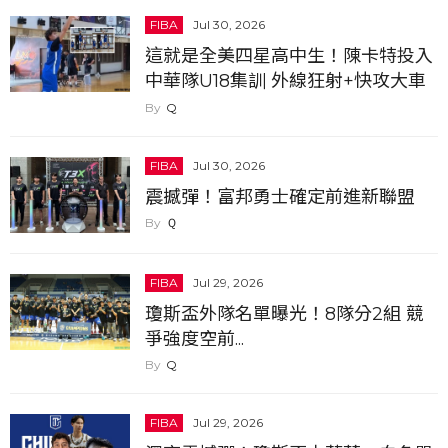
FIBA
Jul 30, 2026
這就是全美四星高中生！陳卡特投入
中華隊U18集訓 外線狂射+快攻大車
輪飛扣看傻小將...
Q
FIBA
Jul 30, 2026
震撼彈！富邦勇士確定前進新聯盟
Ｑ
FIBA
Jul 29, 2026
瓊斯盃外隊名單曝光！8隊分2組 競
爭強度空前...
Q
FIBA
Jul 29, 2026