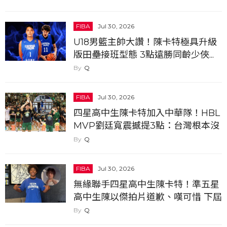
FIBA
Jul 30, 2026
U18男籃主帥大讚！陳卡特極具升級
版田壘接班型態 3點遠勝同齡少俠...
Q
FIBA
Jul 30, 2026
四星高中生陳卡特加入中華隊！HBL
MVP劉廷寬震撼提3點：台灣根本沒
有這種球員
Q
FIBA
Jul 30, 2026
無緣聯手四星高中生陳卡特！準五星
高中生陳以傑拍片道歉、嘆可惜 下屆
U18仍有望參賽
Q