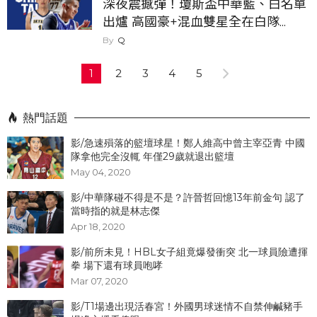
深夜震撼彈！瓊斯盃中華藍、白名單
出爐 高國豪+混血雙星全在白隊...
Q
1
2
3
4
5
熱門話題
影/急速殞落的籃壇球星！鄭人維高中曾主宰亞青 中國
隊拿他完全沒輒 年僅29歲就退出籃壇
May 04, 2020
影/中華隊碰不得是不是？許晉哲回憶13年前金句 認了
當時指的就是林志傑
Apr 18, 2020
影/前所未見！HBL女子組竟爆發衝突 北一球員險遭揮
拳 場下還有球員咆哮
Mar 07, 2020
影/T1場邊出現活春宮！外國男球迷情不自禁伸鹹豬手