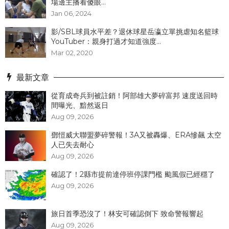
場邊主播看傻眼...
Jan 06, 2024
影/SBL球員水平差？退休球星岳瀛立單挑虐知名籃球
YouTuber：親身打過才知道強度...
Mar 02, 2020
最新文章
從育成奇兵到被註銷！阿部雄大夢碎富邦 速度送回時
間曝光、黯然返日
Aug 09, 2026
鄧愷威大聯盟夢碎警報！3A又被轟爆、ERA慘飆 太空
人已失去耐心
Aug 09, 2026
確認了！2縣市提前達停班停課門檻 颱風假已經穩了
Aug 09, 2026
旅日首季恐沒了！林安可確認倒下 致命警報響起
Aug 09, 2026