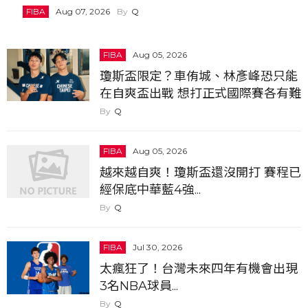
FIBA
Aug 07, 2026
Q
FIBA
Aug 05, 2026
瓊斯盃限定？車侑城、林彥峰恐只能
在自爽盃出戰 想打正式國際賽各有難
處
Q
FIBA
Aug 05, 2026
越來越自爽！瓊斯盃還沒開打 賽程已
經保底中華藍4強...
Q
FIBA
Jul 30, 2026
太瘋狂了！台灣未來四年有機會出現
3名NBA球員...
Q