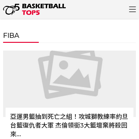
FIBA
亞運男籃抽到死亡之組！攻城獅教練率約旦
台籃復仇者大軍 杰倫領銜3大籃壇棄將殺回
來...