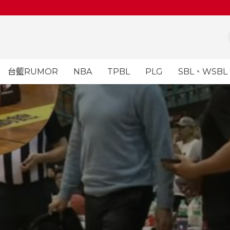
台籃RUMOR
NBA
TPBL
PLG
SBL、WSBL