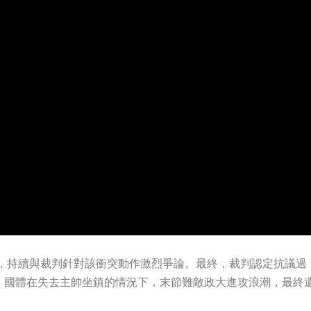
，持續與裁判針對該衝突動作激烈爭論。最終，裁判認定抗議過
。國體在失去主帥坐鎮的情況下，末節難敵政大進攻浪潮，最終