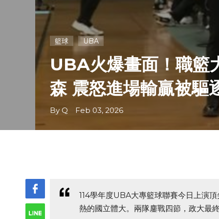
籃球
UBA
UBA火爆畫面！職籃
森 震怒進場輸贏被驅
By Q Feb 03, 2026
114學年度UBA大專籃球聯賽今日上
熱的國立體大。兩隊鏖戰四節，政大最終