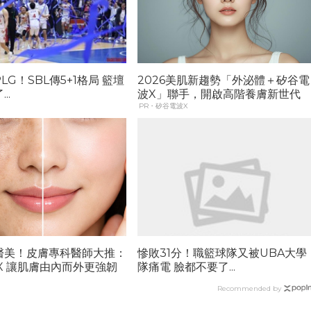
LG！SBL傳5+1格局 籃壇
2026美肌新趨勢「外泌體＋矽谷電
..
波X」聯手，開啟高階養膚新世代
PR・矽谷電波X
醫美！皮膚專科醫師大推：
慘敗31分！職籃球隊又被UBA大學
X 讓肌膚由內而外更強韌
隊痛電 臉都不要了...
Recommended by