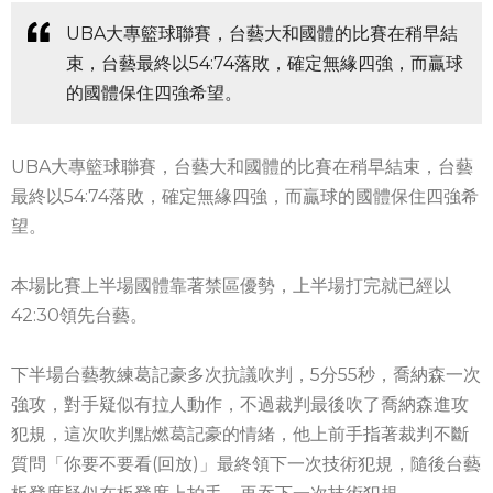
UBA大專籃球聯賽，台藝大和國體的比賽在稍早結
束，台藝最終以54:74落敗，確定無緣四強，而贏球
的國體保住四強希望。
UBA大專籃球聯賽，台藝大和國體的比賽在稍早結束，台藝
最終以54:74落敗，確定無緣四強，而贏球的國體保住四強希
望。
本場比賽上半場國體靠著禁區優勢，上半場打完就已經以
42:30領先台藝。
下半場台藝教練葛記豪多次抗議吹判，5分55秒，喬納森一次
強攻，對手疑似有拉人動作，不過裁判最後吹了喬納森進攻
犯規，這次吹判點燃葛記豪的情緒，他上前手指著裁判不斷
質問「你要不要看(回放)」最終領下一次技術犯規，隨後台藝