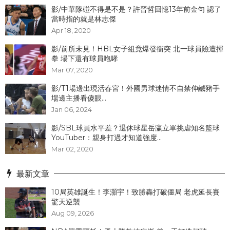
影/中華隊碰不得是不是？許晉哲回憶13年前金句 認了
當時指的就是林志傑
Apr 18, 2020
影/前所未見！HBL女子組竟爆發衝突 北一球員險遭揮
拳 場下還有球員咆哮
Mar 07, 2020
影/T1場邊出現活春宮！外國男球迷情不自禁伸鹹豬手
場邊主播看傻眼...
Jan 06, 2024
影/SBL球員水平差？退休球星岳瀛立單挑虐知名籃球
YouTuber：親身打過才知道強度...
Mar 02, 2020
最新文章
10局英雄誕生！李灝宇！致勝轟打破僵局 老虎延長賽
驚天逆襲
Aug 09, 2026