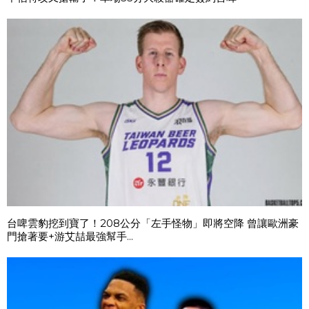
台啤雲豹挖到寶了！208公分「左手怪物」即將空降 曾讓歐洲豪
門搶著要+游艾喆最強幫手...