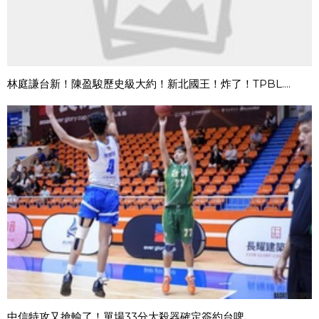
林庭謙台新！陳盈駿歷史級大約！新北國王！炸了！TPBL....
中信特攻又搶輸了！單場33分大殺器確定簽約台啤