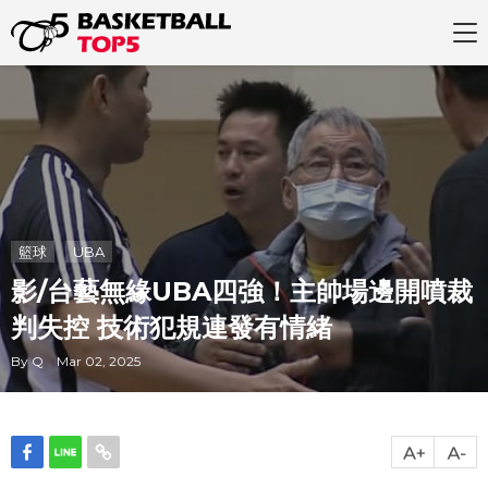
籃球
UBA
影/台藝無緣UBA四強！主帥場邊開噴裁
判失控 技術犯規連發有情緒
By Q Mar 02, 2025