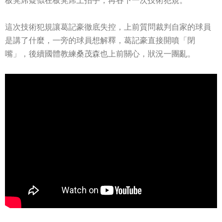
板凳席疑似在板凳席上拍手，再吞下一次技術犯規。
這次技術犯規讓葛記豪徹底失控，上前質問裁判自家的球員
是講了什麼，一旁的球員想解釋，葛記豪直接開噴「閉
嘴」，後續國體教練桑茂森也上前關心，狀況一團亂。