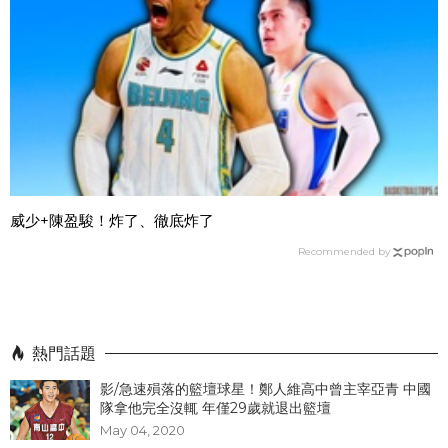
威少+陳盈駿！炸了、徹底炸了
Recommended by
熱門話題
影/急速殞落的籃壇球星！鄭人維高中曾主宰亞青 中國
隊拿他完全沒輒 年僅29歲就退出籃壇
May 04, 2020