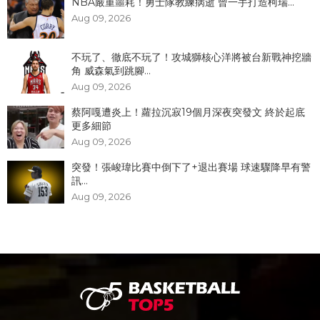
NBA嚴重噩耗！勇士隊教練病逝 曾一手打造柯瑞...
Aug 09, 2026
不玩了、徹底不玩了！攻城獅核心洋將被台新戰神挖牆
角 威森氣到跳腳...
Aug 09, 2026
蔡阿嘎遭炎上！蘿拉沉寂19個月深夜突發文 終於起底
更多細節
Aug 09, 2026
突發！張峻瑋比賽中倒下了+退出賽場 球速驟降早有警
訊...
Aug 09, 2026