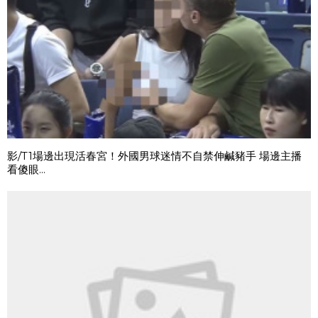
影/T1場邊出現活春宮！外國男球迷情不自禁伸鹹豬手 場邊主播
看傻眼...