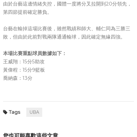
由於台藝這邊情緒失控，國體一度將分叉拉開到20分領先，
第四節提前確定勝負。
台藝在輸掉這場比賽後，雖然戰績和師大、輔仁同為三勝三
敗，但由於此前對戰兩隊通通輸球，因此確定無緣四強。
本場比賽重點球員數據如下：
王威翔：15分5助攻
黃偉程：15分9籃板
喬納森：13分
UBA
您也可能喜歡這些文章