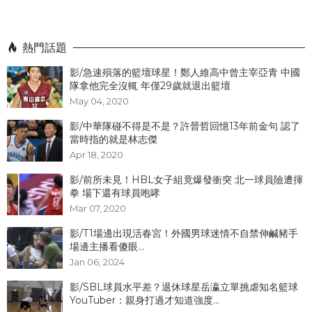
熱門話題
影/急速殞落的籃壇球星！鄭人維高中曾主宰亞青 中國
隊拿他完全沒輒 年僅29歲就退出籃壇
May 04, 2020
影/中華隊碰不得是不是？許晉哲回憶13年前金句 認了
當時指的就是林志傑
Apr 18, 2020
影/前所未見！HBL女子組竟爆發衝突 北一球員險遭揮
拳 場下還有球員咆哮
Mar 07, 2020
影/T1場邊出現活春宮！外國男球迷情不自禁伸鹹豬手
場邊主播看傻眼...
Jan 06, 2024
影/SBL球員水平差？退休球星岳瀛立單挑虐知名籃球
YouTuber：親身打過才知道強度...