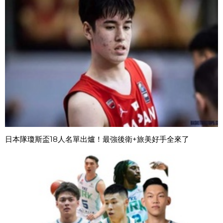
日本隊瓊斯盃18人名單出爐！最強後衛+旅美好手全來了