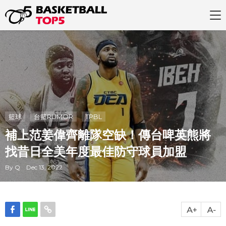
籃球
台籃RUMOR
TPBL
補上范姜偉齊離隊空缺！傳台啤英熊將
找昔日全美年度最佳防守球員加盟
By Q Dec 13, 2022