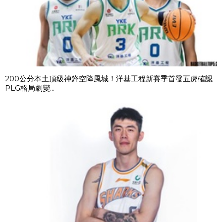
200公分本土頂級神鋒空降風城！洋基工程新賽季首發五虎確認
PLG格局劇變...