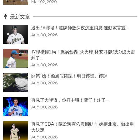
Mar 02, 2020
最新文章
退出3A賽場！莊陳仲敖深夜沉重消息 運動家官宣...
Aug 08, 2026
17球橫掃2局！孫易磊轟156火球 林安可卻3支0熄火雷
到了...
Aug 08, 2026
開第1槍！颱風假確認！明日停班、停課
Aug 08, 2026
再見了大聯盟，你好中職！費仔！炸了...
Aug 08, 2026
再見了CBA！陳盈駿宣佈震撼動向 婉拒北京、做出重
大決定
Aug 08, 2026