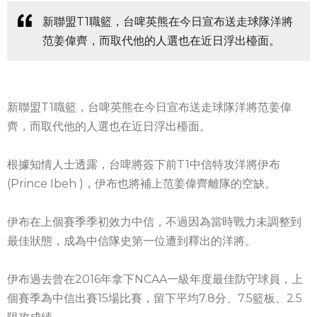
新聯盟T1職籃，台啤英熊在今日宣布送走球隊洋將
范姜偉齊，而取代他的人選也在近日浮出檯面。
新聯盟T1職籃，台啤英熊在今日宣布送走球隊洋將范姜偉
齊，而取代他的人選也在近日浮出檯面。
根據知情人士透露，台啤將簽下前T1中信特攻洋將伊布
(Prince Ibeh )，伊布也將補上范姜偉齊離隊的空缺。
伊布在上個賽季季初效力中信，不過因為當時戰力未調整到
最佳狀態，成為中信隊史第一位遭到釋出的洋將。
伊布過去曾在2016年拿下NCAA一級年度最佳防守球員，上
個賽季為中信出賽15場比賽，留下平均7.8分、7.5籃板、2.5