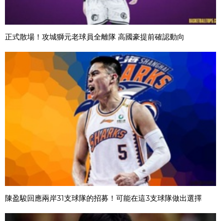
正式散場！攻城獅元老球員全離隊 高國豪提前確認動向
陳盈駿回應兩岸31支球隊的招募！可能在這3支球隊做出選擇