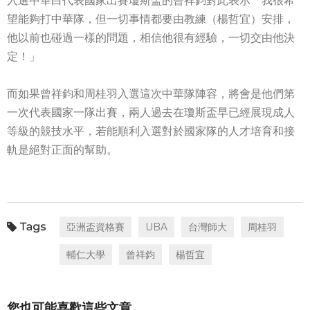
入選中華白代表國家出賽瓊斯盃的曾祥鈞對此表示「我很希
望能夠打中華隊，但一切事情都要由教練（楊哲宜）安排，
他以前也碰過一樣的問題，相信他很有經驗，一切交由他決
定！」
而如果曾祥鈞和周桂羽入選這次中華隊陣容，將會是他們第
一次代表國家一隊出賽，兩人過去在瓊斯盃早已經展現成人
等級的競技水平，若能順利入選對於國家隊的人才培育和接
軌是絕對正面的幫助。
亞洲盃資格賽
UBA
台灣師大
周桂羽
輔仁大學
曾祥鈞
楊哲宜
您也可能喜歡這些文章