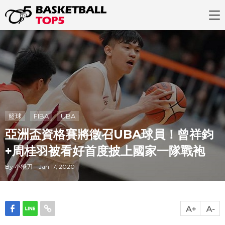
籃球
FIBA
UBA
亞洲盃資格賽將徵召UBA球員！曾祥鈞
+周桂羽被看好首度披上國家一隊戰袍
By 小飛刀 Jan 17, 2020