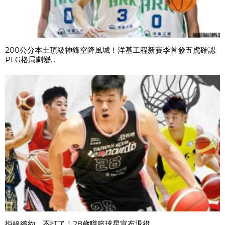
200公分本土頂級神鋒空降風城！洋基工程新賽季首發五虎確認
PLG格局劇變...
拒絕續約，不打了！28歲職籃球星宣布退役