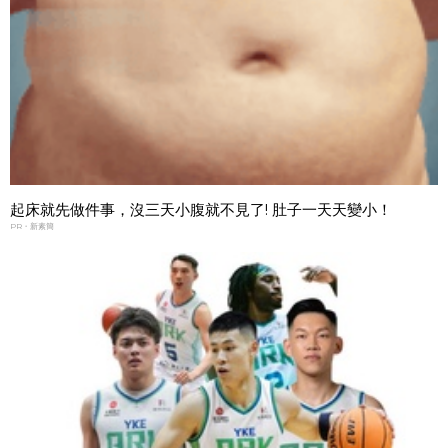
起床就先做件事，沒三天小腹就不見了! 肚子一天天變小！
PR・新素簡