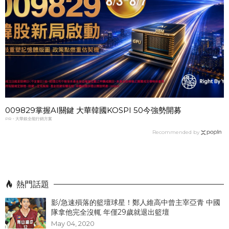
009829掌握AI關鍵 大華韓國KOSPI 50今強勢開募
PR・大華銀全能行銷方案
Recommended by
熱門話題
影/急速殞落的籃壇球星！鄭人維高中曾主宰亞青 中國
隊拿他完全沒輒 年僅29歲就退出籃壇
May 04, 2020