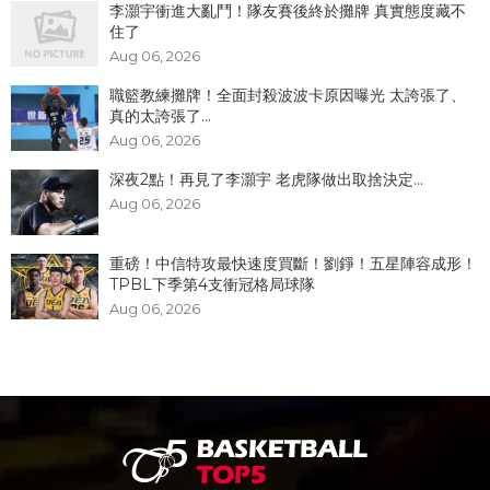
李灝宇衝進大亂鬥！隊友賽後終於攤牌 真實態度藏不
住了
Aug 06, 2026
職籃教練攤牌！全面封殺波波卡原因曝光 太誇張了、
真的太誇張了...
Aug 06, 2026
深夜2點！再見了李灝宇 老虎隊做出取捨決定...
Aug 06, 2026
重磅！中信特攻最快速度買斷！劉錚！五星陣容成形！
TPBL下季第4支衝冠格局球隊
Aug 06, 2026