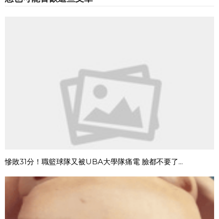
慘敗31分！職籃球隊又被UBA大學隊痛電 臉都不要了...