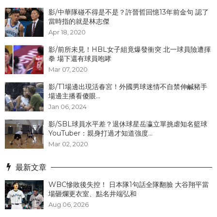
影/中華隊碰不得是不是？許晉哲回憶13年前金句 認了
當時指的就是林志傑
Apr 18, 2020
影/前所未見！HBL女子組竟爆發衝突 北一球員險遭揮
拳 場下還有球員咆哮
Mar 07, 2020
影/T1場邊出現活春宮！外國男球迷情不自禁伸鹹豬手
場邊主播看傻眼...
Jan 06, 2024
影/SBL球員水平差？退休球星岳瀛立單挑虐知名籃球
YouTuber：親身打過才知道強度...
Mar 02, 2020
最新文章
WBC慘敗後失控！ 日本隊1句話全隊翻臉 大谷翔平當
場砸爛更衣室、點名井端弘和
Aug 06, 2026