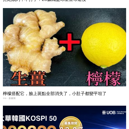
檸檬搭配它，臉上斑點全部消失了，小肚子都變平坦了
PR・新素簡