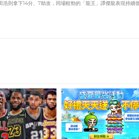
，田浩則拿下14分、7助攻，同場較勁的「龍王」譚傑龍表現持續