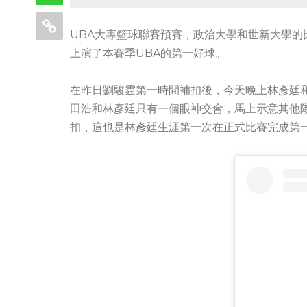
UBA大專籃球聯賽預賽，政治大學和世新大學的比
上演了本賽季UBA的第一好球。
在昨日劉駿霆第一時間補扣後，今天晚上林彥廷
田浩和林彥廷只有一個眼神交會，馬上示意其他
扣，這也是林彥廷生涯第一次在正式比賽完成第