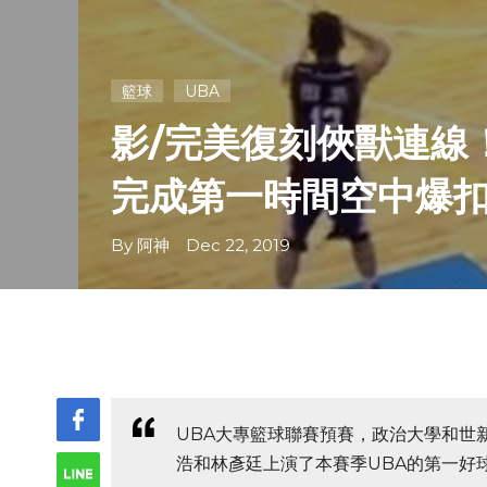
籃球
UBA
影/完美復刻俠獸連線
完成第一時間空中爆
By 阿神 Dec 22, 2019
UBA大專籃球聯賽預賽，政治大學和世新
浩和林彥廷上演了本賽季UBA的第一好