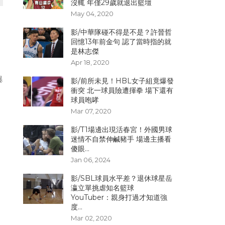
沒輒 年僅29歲就退出籃壇
May 04, 2020
影/中華隊碰不得是不是？許晉哲
回憶13年前金句 認了當時指的就
是林志傑
Apr 18, 2020
爆
影/前所未見！HBL女子組竟爆發
衝突 北一球員險遭揮拳 場下還有
球員咆哮
Mar 07, 2020
影/T1場邊出現活春宮！外國男球
迷情不自禁伸鹹豬手 場邊主播看
傻眼...
Jan 06, 2024
影/SBL球員水平差？退休球星岳
瀛立單挑虐知名籃球
YouTuber：親身打過才知道強
度...
Mar 02, 2020