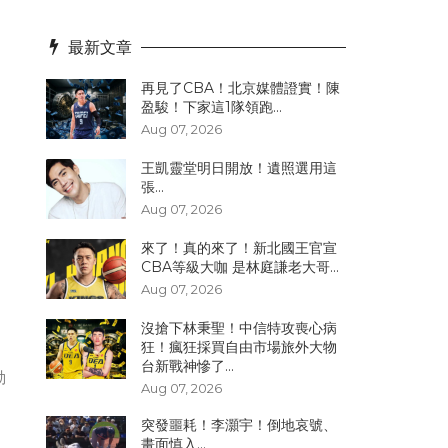
最新文章
再見了CBA！北京媒體證實！陳
盈駿！下家這1隊領跑...
Aug 07, 2026
王凱靈堂明日開放！遺照選用這
張...
Aug 07, 2026
來了！真的來了！新北國王官宣
CBA等級大咖 是林庭謙老大哥...
Aug 07, 2026
沒搶下林秉聖！中信特攻喪心病
狂！瘋狂採買自由市場旅外大物
台新戰神慘了...
動
Aug 07, 2026
突發噩耗！李灝宇！倒地哀號、
畫面慎入...