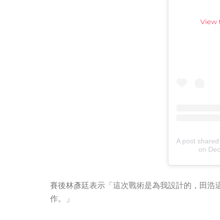
View 
A post shared
on
Dec
賽後林彥廷表示「這次戰術是為我設計的，田浩
作。」