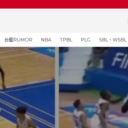
台籃RUMOR
NBA
TPBL
PLG
SBL、WSBL