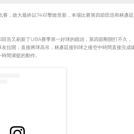
賽，政大最終以74:61擊敗世新，本場比賽第四節田浩和林彥廷
和田浩又刷新了UBA賽季第一好球的鏡頭，第四節剛開打不久，
隊友拉開，直接將球高吊，林彥廷接到球之後空中時間直接完成
一時間灌籃的動作。