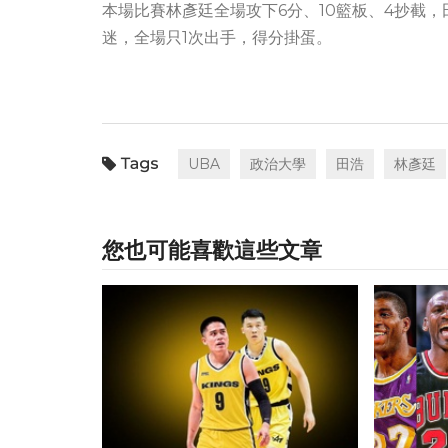
本場比賽林彥廷全場攻下6分、10籃板、4抄截
迷，全場只1次出手，得分掛蛋。
UBA
政治大學
田浩
林彥廷
您也可能喜歡這些文章