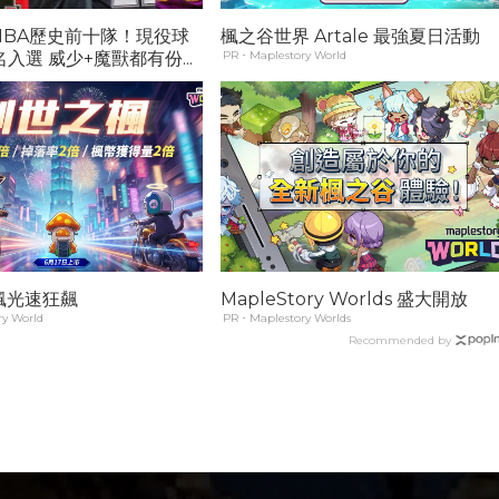
NBA歷史前十隊！現役球
楓之谷世界 Artale 最強夏日活動
名入選 威少+魔獸都有份...
PR・Maplestory World
楓光速狂飆
MapleStory Worlds 盛大開放
y World
PR・Maplestory Worlds
Recommended by