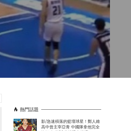
熱門話題
影/急速殞落的籃壇球星！鄭人維
高中曾主宰亞青 中國隊拿他完全