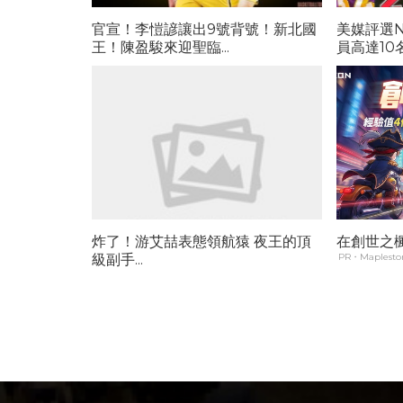
官宣！李愷諺讓出9號背號！新北國
美媒評選
王！陳盈駿來迎聖臨...
員高達10
炸了！游艾喆表態領航猿 夜王的頂
在創世之
級副手...
PR・Maplestor