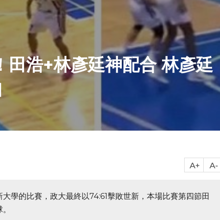
！田浩+林彥廷神配合 林彥廷
扣
大學的比賽，政大最終以74:61擊敗世新，本場比賽第四節田
球。