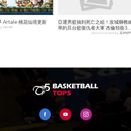
Artale 桃花仙境更新
亞運男籃抽到死亡之組！攻城獅教
y Worlds
率約旦台籃復仇者大軍 杰倫領銜3
籃壇棄將殺回來...
Recommended by