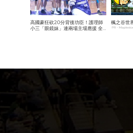
高國豪狂砍20分背後功臣！護理師
楓之谷世界 
小三「眼鏡妹」連兩場主場應援 全
PR・Maplestor
場唱軍歌她獨坐畫面曝光...