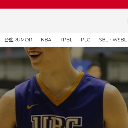
台籃RUMOR
NBA
TPBL
PLG
SBL、WSBL