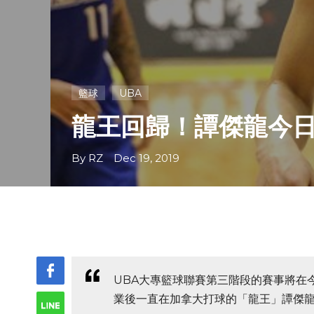
籃球
UBA
龍王回歸！譚傑龍今日
By RZ Dec 19, 2019
UBA大專籃球聯賽第三階段的賽事將在
業後一直在加拿大打球的「龍王」譚傑