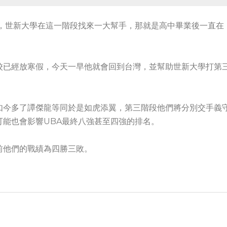
打，世新大學在這一階段找來一大幫手，那就是高中畢業後一直在
校已經放寒假，今天一早他就會回到台灣，並幫助世新大學打第
如今多了譚傑龍等同於是如虎添翼，第三階段他們將分別交手義
能也會影響UBA最終八強甚至四強的排名。
前他們的戰績為四勝三敗。