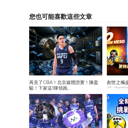
您也可能喜歡這些文章
再見了CBA！北京媒體證實！陳盈
創世之楓
駿！下家這1隊領跑...
PR・Maplestor