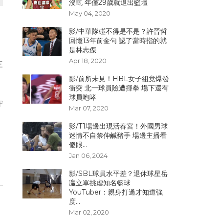
沒輒 年僅29歲就退出籃壇
May 04, 2020
影/中華隊碰不得是不是？許晉哲
回憶13年前金句 認了當時指的就
是林志傑
Apr 18, 2020
三
影/前所未見！HBL女子組竟爆發
衝突 北一球員險遭揮拳 場下還有
球員咆哮
守
Mar 07, 2020
影/T1場邊出現活春宮！外國男球
迷情不自禁伸鹹豬手 場邊主播看
傻眼...
Jan 06, 2024
影/SBL球員水平差？退休球星岳
瀛立單挑虐知名籃球
YouTuber：親身打過才知道強
度...
Mar 02, 2020