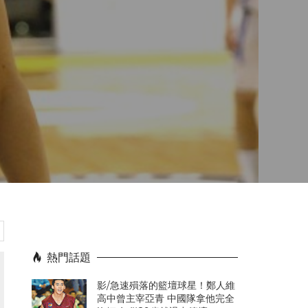
熱門話題
影/急速殞落的籃壇球星！鄭人維
高中曾主宰亞青 中國隊拿他完全