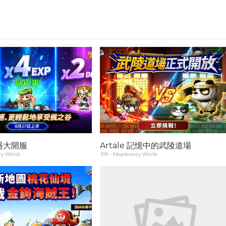
盛大開服
Artale 記憶中的武陵道場
y World
PR・Maplestory World