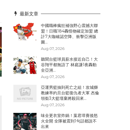
最新文章
中國職棒瘋狂補強野心震撼大聯
盟！日職184轟怪物確定加盟 總
計7大咖確認空降、衝擊亞洲版
圖...
Aug 07, 2026
聽聞台籃球員薪水接近自己！大
谷翔平都無語了 林庭謙1夜轟動
全亞洲...
Aug 07, 2026
亞運男籃抽到死亡之組！攻城獅
教練率約旦台籃復仇者大軍 杰倫
領銜3大籃壇棄將殺回來...
Aug 07, 2026
味全更衣室炸鍋！葉君璋賽後怒
火全開 全隊被震到1句話都說不
出來