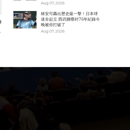
Aug 07, 2026
林安可轟出歷史級一擊！日本球
迷全起立 西武獅塵封76年紀錄今
練
晚被你打破了
大
Aug 07, 2026