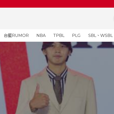
台籃RUMOR
NBA
TPBL
PLG
SBL、WSBL