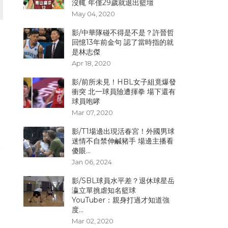
沒輒 年僅29歲就退出籃壇
May 04, 2020
影/中華隊碰不得是不是？許晉哲
回憶13年前金句 認了當時指的就
是林志傑
Apr 18, 2020
影/前所未見！HBL女子組竟爆發
衝突 北一球員險遭揮拳 場下還有
球員咆哮
Mar 07, 2020
影/T1場邊出現活春宮！外國男球
迷情不自禁伸鹹豬手 場邊主播看
年
傻眼...
Jan 06, 2024
影/SBL球員水平差？退休球星岳
瀛立單挑虐知名籃球
YouTuber：親身打過才知道強
度...
Mar 02, 2020