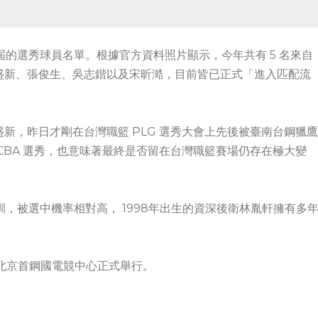
屆的選秀球員名單。根據官方資料照片顯示，今年共有 5 名來自
盛新、張俊生、吳志鍇以及宋昕澔，目前皆已正式「進入匹配流
新，昨日才剛在台灣職籃 PLG 選秀大會上先後被臺南台鋼獵鷹
CBA 選秀，也意味著最終是否留在台灣職籃賽場仍存在極大變
，被選中機率相對高， 1998年出生的資深後衛林胤軒擁有多
0於北京首鋼國電競中心正式舉行。