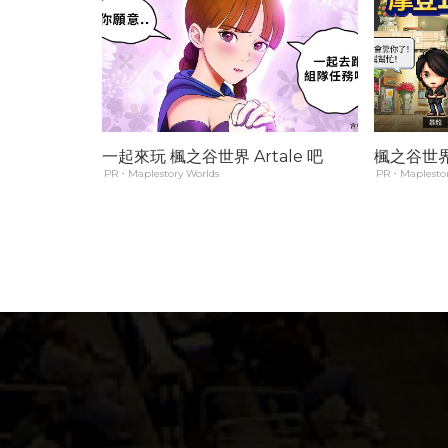
一起來玩 楓之谷世界 Artale 吧
楓之谷世界 
PR・Maplestory Worlds
PR・Maplestor