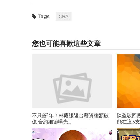
CBA
您也可能喜歡這些文章
不只簽1年！林庭謙返台薪資總額破
陳盈駿回
億 合約細節曝光...
能在這3