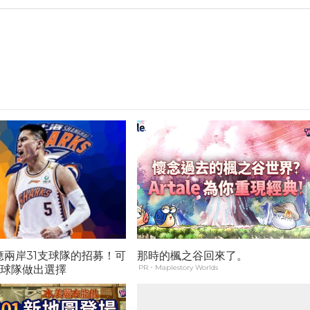
應兩岸31支球隊的招募！可
那時的楓之谷回來了。
支球隊做出選擇
PR・Maplestory Worlds