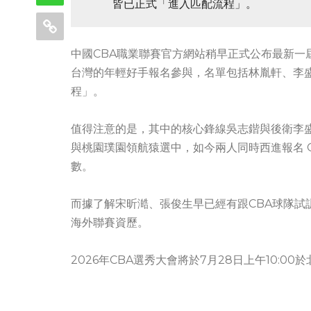
皆已正式「進入匹配流程」。
中國CBA職業聯賽官方網站稍早正式公布最新一
台灣的年輕好手報名參與，名單包括林胤軒、李
程」。
值得注意的是，其中的核心鋒線吳志鍇與後衛李盛
與桃園璞園領航猿選中，如今兩人同時西進報名 
數。
而據了解宋昕澔、張俊生早已經有跟CBA球隊試訓
海外聯賽資歷。
2026年CBA選秀大會將於7月28日上午10:0