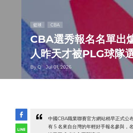
籃球
CBA
CBA選秀報名名單出
人昨天才被PLG球隊選中
By Q Jul 01, 2026
中國CBA職業聯賽官方網站稍早正式公
有 5 名來自台灣的年輕好手報名參與