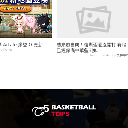
Artale 摩登101更新
越來越自爽！瓊斯盃還沒開打 賽程
y Worlds
已經保底中華藍4強...
Recommended by