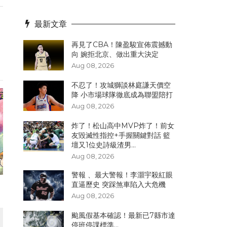
最新文章
再見了CBA！陳盈駿宣佈震撼動
向 婉拒北京、做出重大決定
Aug 08, 2026
不忍了！攻城獅談林庭謙天價空
降 小市場球隊徹底成為聯盟陪打
Aug 08, 2026
炸了！松山高中MVP炸了！前女
友毀滅性指控+手握關鍵對話 籃
壇又1位史詩級渣男...
Aug 08, 2026
警報 、最大警報！李灝宇殺紅眼
直逼歷史 突踩煞車陷入大危機
Aug 08, 2026
颱風假基本確認！最新已7縣市達
停班停課標準...