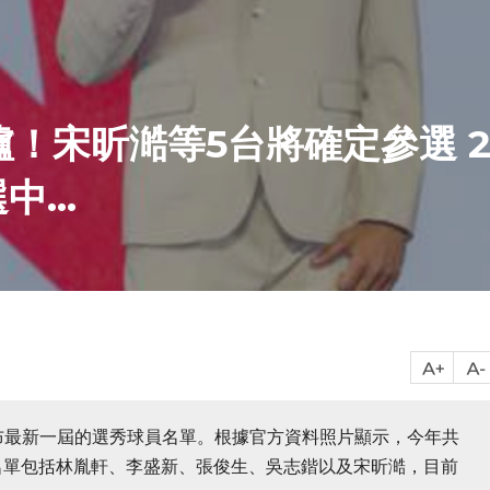
爐！宋昕澔等5台將確定參選 
...
布最新一屆的選秀球員名單。根據官方資料照片顯示，今年共
，名單包括林胤軒、李盛新、張俊生、吳志鍇以及宋昕澔，目前