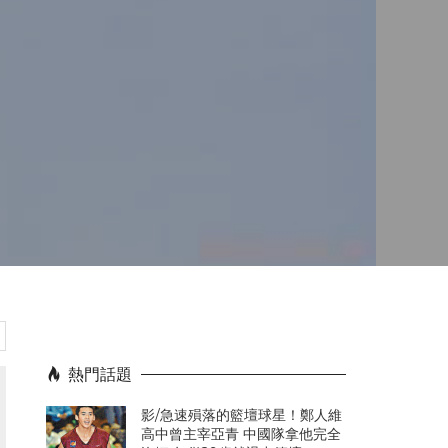
2
熱門話題
影/急速殞落的籃壇球星！鄭人維
高中曾主宰亞青 中國隊拿他完全