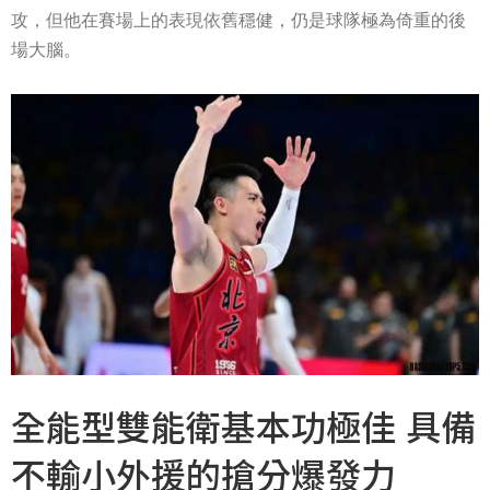
攻，但他在賽場上的表現依舊穩健，仍是球隊極為倚重的後
場大腦。
全能型雙能衛基本功極佳 具備
不輸小外援的搶分爆發力