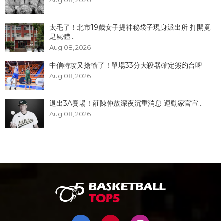
Aug 08, 2026
太毛了！北市19歲女子提神秘袋子現身派出所 打開竟
是屍體...
Aug 08, 2026
中信特攻又搶輸了！單場33分大殺器確定簽約台啤
Aug 08, 2026
退出3A賽場！莊陳仲敖深夜沉重消息 運動家官宣...
Aug 08, 2026