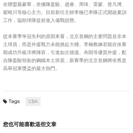
全聯盟最豪華，坐擁陳盈駿、趙睿、周琦、雷蒙、曾凡博、
翟曉川等核心主力。目前新任主帥李楠已率隊正式開啟夏訓
工作，協助球隊提前進入備戰狀態。
從本賽季争冠失利的原因來看，北京首鋼的主要問題並非本
土球員，而是外援戰力未能挑起大樑。李楠教練若能在休賽
期成功升級洋將陣容，引進如古德溫、布朗等優質外援，配
合陳盈駿領銜的鋼鐵本土班底，新賽季的北京首鋼將依舊是
高舉冠軍獎盃的最大熱門。
CBA
您也可能喜歡這些文章