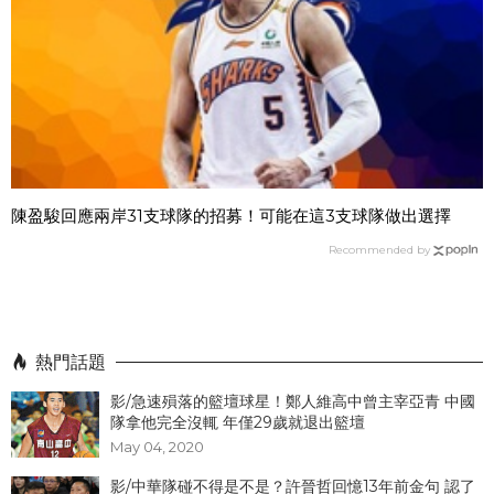
陳盈駿回應兩岸31支球隊的招募！可能在這3支球隊做出選擇
Recommended by
熱門話題
影/急速殞落的籃壇球星！鄭人維高中曾主宰亞青 中國
隊拿他完全沒輒 年僅29歲就退出籃壇
May 04, 2020
影/中華隊碰不得是不是？許晉哲回憶13年前金句 認了