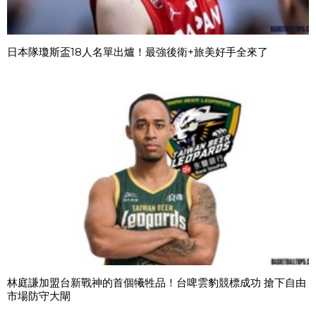
日本隊瓊斯盃18人名單出爐！最強後衛+旅美好手全來了
林庭謙加盟台新戰神的首個犧牲品！台啤雲豹競標成功 搶下自由
市場防守大閘