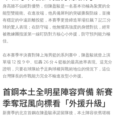
身高雖不佔絕對優勢，但陳盈駿是一名基本功極為紮實的全
能型雙能衛。在進攻端，他具備犀利的突破撕裂防線，並擁
有穩定的中遠距離投籃，本賽季更曾締造單場狂飆 7 記三分
球的驚人表現；在防守端，他無懼高強度的身體對抗，經常
被教練團指派第一線盯防對方核心小外援，防守預判能力極
佳。
在本賽季半決賽對陣上海男籃的系列賽中，陳盈駿就曾上演
單場 12 投 9 中、狂轟 26 分 4 籃板的最高效率表現。這充分
證明，只要在球隊給予足夠球權與戰術地位的情況下，這位
台灣隊長的作戰能力完全不輸進攻型小外援。
首鋼本土全明星陣容齊備 新賽
季奪冠風向標看「外援升級」
新賽季的北京首鋼在陳盈駿承諾留隊後，本土陣容依舊堪稱