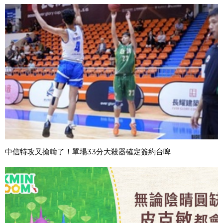
中信特攻又搶輸了！單場33分大殺器確定簽約台啤