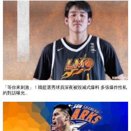
「等你來刺激」！職籃選秀球員深夜被毀滅式爆料 多張爆炸性私
約對話曝光...