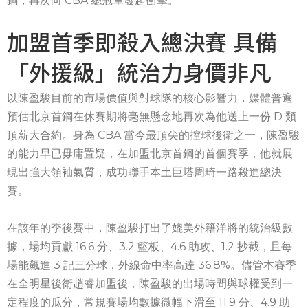
鋼，再次向 CBA 總冠軍發起衝擊。
加盟首季即殺入總決賽 具備
「外援級」統治力身價非凡
以陳盈駿目前的市場價值與對球隊的核心影響力，媒體普遍
預估北京首鋼在休賽期將毫無懸念地再次為他送上一份 D 類
頂薪大合約。身為 CBA 當今最頂尖的控球後衛之一，陳盈駿
的能力早已毋庸置疑，在加盟北京首鋼的首個賽季，他就展
現出強大領袖氣質，成功聯手本土巨塔周琦一路殺進總決
賽。
在該年的季後賽中，陳盈駿打出了媲美外籍洋將的統治級數
據，場均貢獻 16.6 分、3.2 籃板、4.6 助攻、1.2 抄截，且每
場能飆進 3 記三分球，外線命中率高達 36.8%。儘管本賽季
在全明星後衛趙睿加盟後，陳盈駿的出場時間與球權受到一
定程度的瓜分，常規賽場均數據微幅下滑至 11.9 分、4.9 助