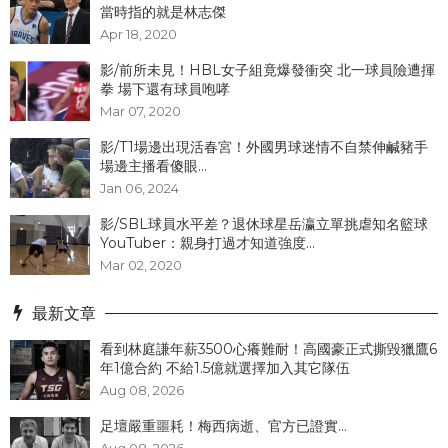
當時指的就是林志傑
Apr 18, 2020
影/前所未見！HBL女子組竟爆發衝突 北一球員險遭揮
拳 場下還有球員咆哮
Mar 07, 2020
影/T1場邊出現活春宮！外國男球迷情不自禁伸鹹豬手
場邊主播看傻眼...
Jan 06, 2024
影/SBL球員水平差？退休球星岳瀛立單挑虐知名籃球
YouTuber：親身打過才知道強度...
Mar 02, 2020
最新文章
看到林庭謙年薪3500心癢難耐！高國豪正式撕毀獵鷹6
年1億合約 不給1.5億就選擇加入其它隊伍
Aug 08, 2026
足壇嚴重噩耗！梅西病逝、官方已證實...