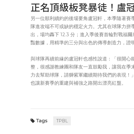
正名頂級板凳暴徒！盧
另一位順利續約的後場要角盧冠軒，本季隨著賽
隊進攻端不可或缺的穩定火力。尤其在球隊力拼季
出，場均轟下 12.3 分；進入季後賽首輪對戰福爾
豔數據，用精準的三分與出色的傳導創造力，證
與球隊再續前緣的盧冠軒也感性說道：「很開心
整，很感謝教練團和隊友一直鼓勵我，讓我在季
力去幫助球隊，請獅紫軍繼續期待我們的表現！
也讓新賽季的重建與補強之路開出漂亮紅盤。
TPBL