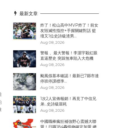
最新文章
炸了！松山高中MVP炸了！前女
友毀滅性指控+手握關鍵對話 籃
壇又1位史詩級渣男...
Aug 08, 2026
警報 、最大警報！李灝宇殺紅眼
直逼歷史 突踩煞車陷入大危機
Aug 08, 2026
颱風假基本確認！最新已7縣市達
停班停課標準...
Aug 08, 2026
雖
1次2人宣佈報銷！再見了中信兄
的
弟...史詩級噩耗
球
Aug 08, 2026
中國職棒瘋狂補強野心震撼大聯
盟！日職184轟怪物確定加盟 總