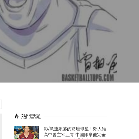
熱門話題
影/急速殞落的籃壇球星！鄭人維
高中曾主宰亞青 中國隊拿他完全