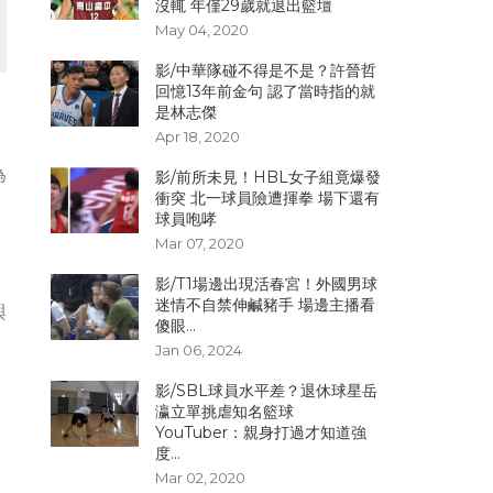
沒輒 年僅29歲就退出籃壇
May 04, 2020
影/中華隊碰不得是不是？許晉哲
回憶13年前金句 認了當時指的就
是林志傑
Apr 18, 2020
。
為
影/前所未見！HBL女子組竟爆發
衝突 北一球員險遭揮拳 場下還有
球員咆哮
Mar 07, 2020
影/T1場邊出現活春宮！外國男球
迷情不自禁伸鹹豬手 場邊主播看
與
傻眼...
Jan 06, 2024
影/SBL球員水平差？退休球星岳
瀛立單挑虐知名籃球
YouTuber：親身打過才知道強
度...
Mar 02, 2020