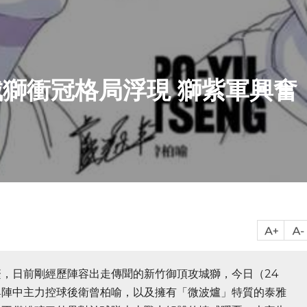
城獅衝冠格局浮現 獅紫軍興奮
繁，日前剛經歷陣容出走傳聞的新竹御頂攻城獅，今日（24
與陣中主力控球後衛曾柏喻，以及擁有「微波爐」特質的泰雅