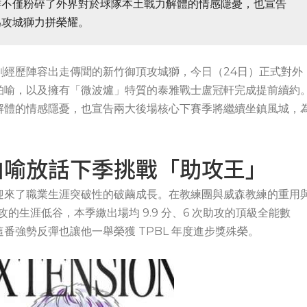
作不僅粉碎了外界對於球隊本土戰力解體的情感隱憂，也宣告
為攻城獅力拼榮耀。
前剛經歷陣容出走傳聞的新竹御頂攻城獅，今日（24日）正式對外
柏喻，以及擁有「微波爐」特質的泰雅戰士盧冠軒完成提前續約
解體的情感隱憂，也宣告兩大後場核心下賽季將繼續坐鎮風城，
柏喻放話下季挑戰「助攻王」
迎來了職業生涯突破性的破繭成長。在教練團與威森教練的重用
助攻的生涯低谷，本季繳出場均 9.9 分、6 次助攻的頂級全能數
番強勢反彈也讓他一舉榮獲 TPBL 年度進步獎殊榮。