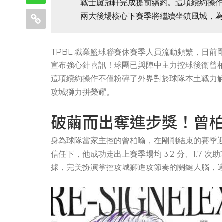
戰士盧冠軒完成提前續約。這項續約操
兩大後場核心下賽季將繼續坐鎮風城，
TPBL 職業籃球聯賽休賽季人員流動頻繁，日
宣布強心針喜訊！球團已與陣中主力控球後衛曾
這項續約操作不僅粉碎了外界對於球隊本土戰力
攻城獅力拼榮耀。
破繭而出奪進步獎！曾
身為球隊當家主控的曾柏喻，在剛剛結束的賽季
信任下，他成功走出上賽季場均 3.2 分、1.7 次
據，完美扮演掌控攻城獅進攻節奏的關鍵大腦，這