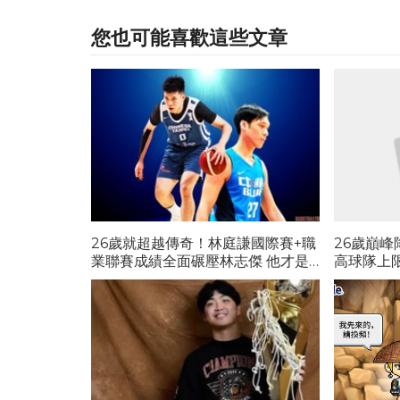
您也可能喜歡這些文章
26歲就超越傳奇！林庭謙國際賽+職
26歲巔
業聯賽成績全面碾壓林志傑 他才是
高球隊上限
台灣籃壇真正山羊接班人
測...