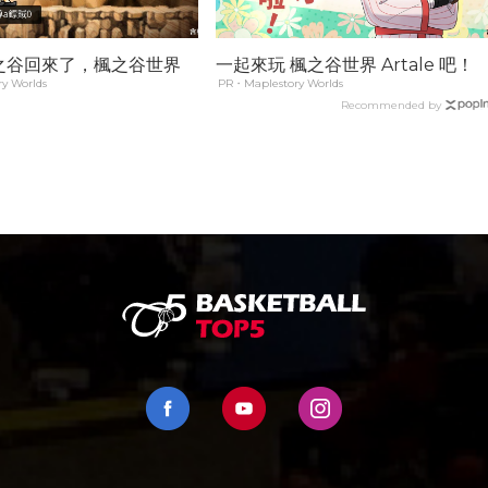
之谷回來了，楓之谷世界
一起來玩 楓之谷世界 Artale 吧！
y Worlds
PR・Maplestory Worlds
Recommended by