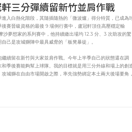
冠軒三分彈續留新竹並肩作戰
季進入白熱化階段，其隨插隨熱的「微波爐」得分特質，已成為
後賽晉級資格的最後 9 場例行賽中，盧冠軒頂住高壓穩定輸
摩沙夢想家的系列賽中，他持續繳出場均 12.3 分、3 次助攻的驚
明自己是攻城獅陣中最具威脅的「板凳暴徒」。
能繼續留在新竹與大家並肩作戰。今年上半季自己的狀態還在調
末和季後賽能夠幫上球隊。我的目標就是用三分外線和場上的創
」攻城獅在自由市場開啟之際，率先強勢綁定本土兩大後場要角