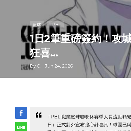
籃球
TPBL
1日2筆重磅簽約！攻
狂喜...
By Q Jun 24, 2026
TPBL 職業籃球聯賽休賽季人員流動頻
日）正式對外宣布強心針喜訊！球團已