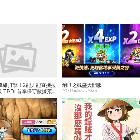
峰降維打擊！2能力能直接拉
創世之楓盛大開服
 TPBL首季保守數據預
PR・Maplestory World