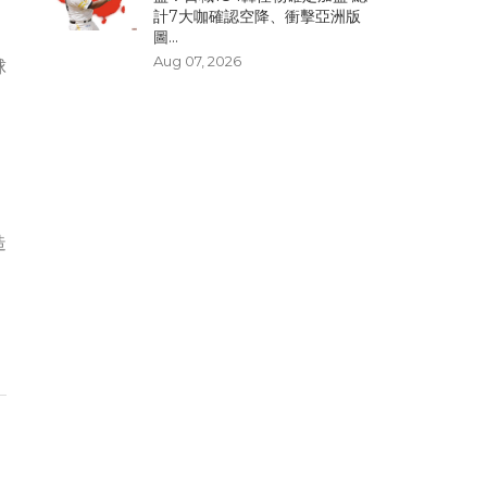
計7大咖確認空降、衝擊亞洲版
圖...
Aug 07, 2026
球
造
，