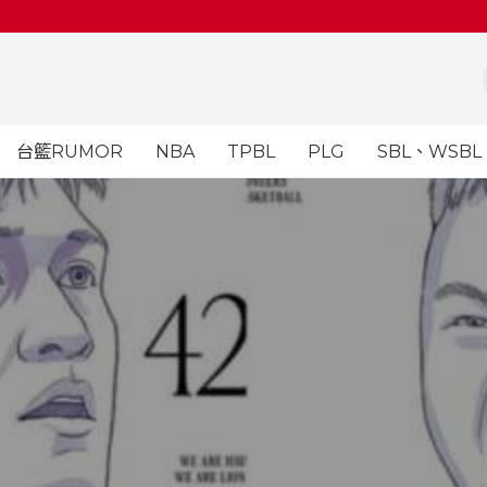
台籃RUMOR
NBA
TPBL
PLG
SBL、WSBL