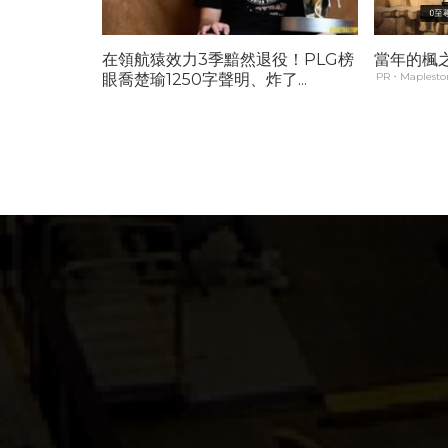
在領航猿效力3季黯然退役！PLG榜
當年的楓
眼喬楚瑜1250字聲明、炸了...
PR・Maplestor