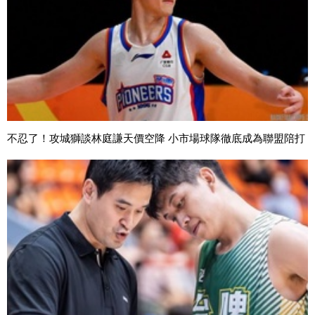
不忍了！攻城獅談林庭謙天價空降 小市場球隊徹底成為聯盟陪打