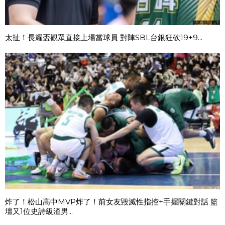
太扯！長耀盃觀眾直接上場當球員 對陣SBL台銀狂砍19+9...
炸了！松山高中MVP炸了！前女友毀滅性指控+手握關鍵對話 籃
壇又1位史詩級渣男...