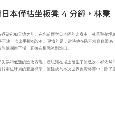
日本僅枯坐板凳 4 分鐘，林秉
待遇卻宛如天壤之別。在先前面對日本隊的比賽中，林秉聖整場
端甚至連一次出手權都沒有。更慘的是，當時他在防守端僅僅因為
被教練團換下場、直接在板凳冰到進口。
守失誤和低迷的進攻表現，盧峻翔在場上發生了無數次，卻依然
對於兩位球員的雙重標準，無疑成為本次世界盃資格賽中，除了