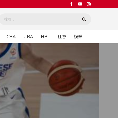
CBA
UBA
HBL
社會
娛樂