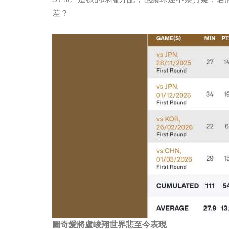
差？
圖奇愛將盧峻翔世界悲至今表現