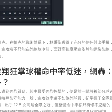
帕克。在帕克的戰術體系下，林秉聖獲得了充分的信任與出手權
，進攻端不只能在外線放冷箭，面對高強度壓迫依然能撕裂防線
力。
峻翔狂掌球權命中率低迷，網轟
多？
人遭到強烈質疑。其中最受強烈抨擊的，便是前一階段被部分球
盧峻翔防守能力一般，進攻效率遠不如旅外球員，卻掌握了全隊
鐘，出手 12.8 次高居全隊之冠，但整體命中率卻只有慘不忍睹的
將同樣的時間與無限開火權交給林秉聖，表現難道會比盧峻翔