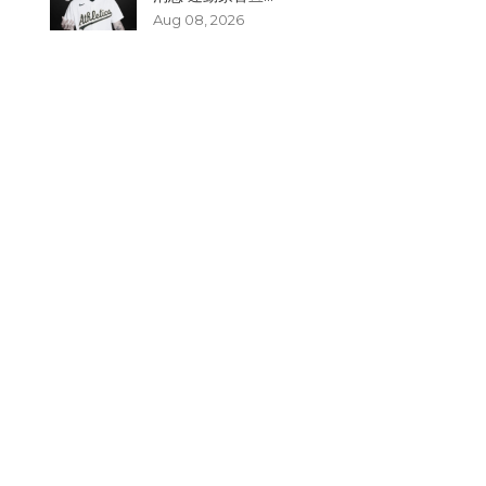
Aug 08, 2026