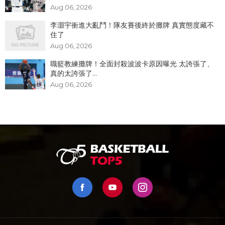
Aug 06, 2026
李灝宇衝進大亂鬥！隊友賽後終於攤牌 真實態度藏不
住了
Aug 06, 2026
職籃教練攤牌！全面封殺波波卡原因曝光 太誇張了、
真的太誇張了...
Aug 06, 2026