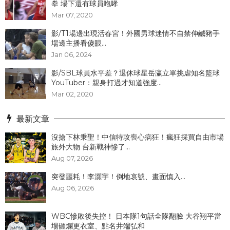
拳 場下還有球員咆哮
Mar 07, 2020
影/T1場邊出現活春宮！外國男球迷情不自禁伸鹹豬手
場邊主播看傻眼...
Jan 06, 2024
影/SBL球員水平差？退休球星岳瀛立單挑虐知名籃球
YouTuber：親身打過才知道強度...
Mar 02, 2020
最新文章
沒搶下林秉聖！中信特攻喪心病狂！瘋狂採買自由市場
旅外大物 台新戰神慘了...
Aug 07, 2026
突發噩耗！李灝宇！倒地哀號、畫面慎入...
Aug 06, 2026
WBC慘敗後失控！ 日本隊1句話全隊翻臉 大谷翔平當
場砸爛更衣室、點名井端弘和