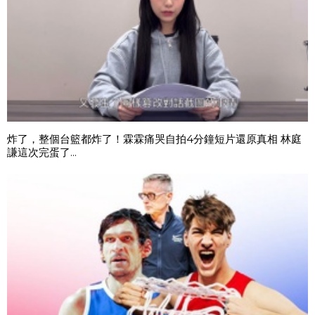
炸了，整個台籃都炸了！霖霖痛哭自拍4分鐘短片還原真相 林庭
謙這次完蛋了...