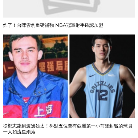
炸了！台啤雲豹重磅補強 NBA冠軍射手確認加盟
從鄭志龍到渡邊雄太！盤點五位曾有亞洲第一小前鋒封號的球員
一人如流星殞落