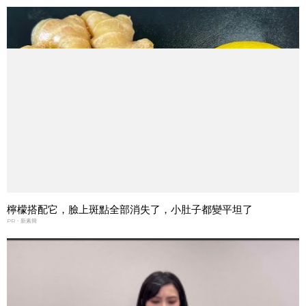
檸檬搭配它，臉上斑點全部消失了，小肚子都變平坦了
PR・新素簡