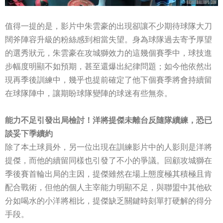
值得一提的是，影片中朱雲豪的出現卻讓不少期待球隊大刀
闊斧陣容升級的粉絲感到相當失望。身為球隊過去寄予厚望
的選秀狀元，朱雲豪在攻城獅效力的這幾個賽季中，球技進
步幅度明顯不如預期，甚至還爆出紀律問題；如今他依然出
現再季後訓練中，幾乎也提前確定了他下個賽季將會持續留
在球隊陣中，讓期盼球隊變陣的球迷有些無奈。
能力不足引發出局檢討！洋將提傑未離台反隨隊續練，恐已
談妥下季續約
除了本土球員外，另一位出現在訓練影片中的人影則是洋將
提傑，而他的續留同樣也引發了不小的爭議。回顧攻城獅在
季後賽首輪出局的主因，提傑雖然在場上態度極其積極且肯
配合戰術，但他的個人主宰能力明顯不足，與聯盟中其他砍
分如喝水的小洋將相比，提傑缺乏關鍵時刻單打硬解的得分
手段。