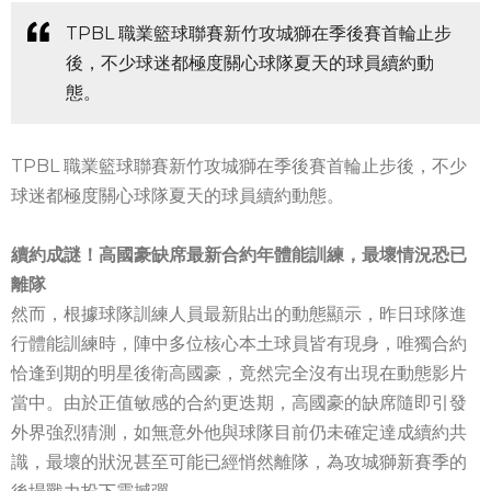
TPBL 職業籃球聯賽新竹攻城獅在季後賽首輪止步
後，不少球迷都極度關心球隊夏天的球員續約動
態。
TPBL 職業籃球聯賽新竹攻城獅在季後賽首輪止步後，不少
球迷都極度關心球隊夏天的球員續約動態。
續約成謎！高國豪缺席最新合約年體能訓練，最壞情況恐已
離隊
然而，根據球隊訓練人員最新貼出的動態顯示，昨日球隊進
行體能訓練時，陣中多位核心本土球員皆有現身，唯獨合約
恰逢到期的明星後衛高國豪，竟然完全沒有出現在動態影片
當中。由於正值敏感的合約更迭期，高國豪的缺席隨即引發
外界強烈猜測，如無意外他與球隊目前仍未確定達成續約共
識，最壞的狀況甚至可能已經悄然離隊，為攻城獅新賽季的