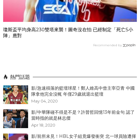
瓊斯盃平均身高230雙塔來襲！圖奇沒在怕 已經制定「死亡5小
陣」應對
Recommended by
熱門話題
影/急速殞落的籃壇球星！鄭人維高中曾主宰亞青 中國
隊拿他完全沒輒 年僅29歲就退出籃壇
May 04, 2020
影/中華隊碰不得是不是？許晉哲回憶13年前金句 認了
當時指的就是林志傑
Apr 18, 2020
影/前所未見！HBL女子組竟爆發衝突 北一球員險遭揮