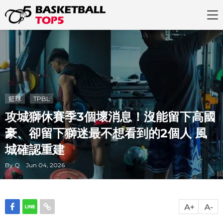
籃球
TPBL
攻城獅休賽季3個壞消息！沒能留下高國
豪、卻留下獅迷最不想看到的2個人 風
城確認重建
By Q Jun 04, 2026