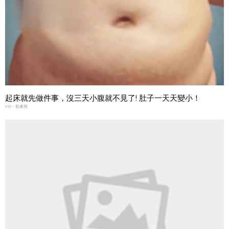
起床就先做件事，沒三天小腹就不見了! 肚子一天天變小！
PR・新素簡