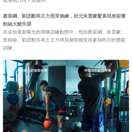
後場戰力投下震撼彈。
蔡宸綱、劉丞勳等主力照常操練，狀元朱雲豪驚喜現身卻遭
粉絲大酸失望
在這份最新曝光的球隊訓練動態中，包括蔡宸綱、朱雲豪、
曾柏喻、劉丞勳等本土主力球員都依循安排參加昨日的體能
訓練。