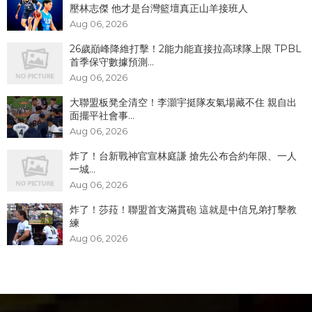
壓林志傑 他才是台灣籃壇真正山羊接班人
Aug 06, 2026
26歲巔峰降維打擊！2能力能直接拉高球隊上限 TPBL
首季保守數據預測...
Aug 06, 2026
大聯盟板凳全清空！李灝宇挺隊友氣場藏不住 親自出
面擺平社會事...
Aug 06, 2026
炸了！台新戰神官宣林庭謙 搶先公布合約年限、一人
一城...
Aug 06, 2026
炸了！​莎菈！聯盟首支滿貫砲 這就是中信兄弟打擊教
練
Aug 06, 2026