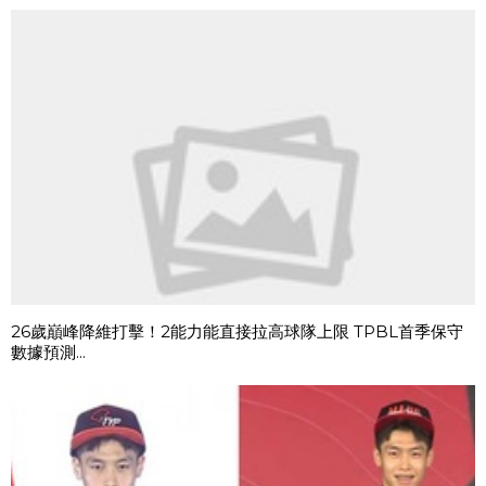
26歲巔峰降維打擊！2能力能直接拉高球隊上限 TPBL首季保守
數據預測...