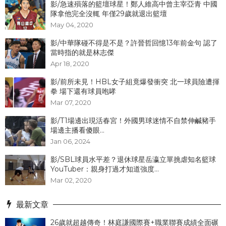
影/急速殞落的籃壇球星！鄭人維高中曾主宰亞青 中國
隊拿他完全沒輒 年僅29歲就退出籃壇
May 04, 2020
影/中華隊碰不得是不是？許晉哲回憶13年前金句 認了
當時指的就是林志傑
Apr 18, 2020
影/前所未見！HBL女子組竟爆發衝突 北一球員險遭揮
拳 場下還有球員咆哮
Mar 07, 2020
影/T1場邊出現活春宮！外國男球迷情不自禁伸鹹豬手
場邊主播看傻眼...
Jan 06, 2024
影/SBL球員水平差？退休球星岳瀛立單挑虐知名籃球
YouTuber：親身打過才知道強度...
Mar 02, 2020
最新文章
26歲就超越傳奇！林庭謙國際賽+職業聯賽成績全面碾