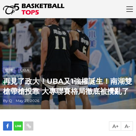
籃球
UBA
再見了政大！UBA又1強權誕生！南湖雙
槍帶槍投靠 大專聯賽格局徹底被攪亂了
By Q May 27, 2026