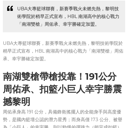
UBA大專籃球聯賽，新賽季戰火未燃先熱，黎明技
術學院於稍早正式宣布，HBL 南湖高中的核心戰力
「南湖雙槍」周佑承、幸宇勝確定加盟。
UBA大專籃球聯賽，新賽季戰火未燃先熱，黎明技術學院於
稍早正式宣布，HBL 南湖高中的核心戰力「南湖雙槍」周佑
承、幸宇勝確定加盟。
南湖雙槍帶槍投靠！191公分
周佑承、扣籃小巨人幸宇勝震
撼黎明
周佑承身高 191 公分，具備鋒衛搖擺人的全能身手與高度優
勢，是國內籃壇公認的潛力星秀；而身高僅 173 公分、被譽
為「小巨人」的幸宇勝，則以勁爆的彈跳力（能完成扣籃）