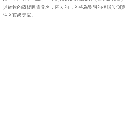
與敏銳的籃板嗅覺聞名，兩人的加入將為黎明的後場與側翼
注入頂級天賦。