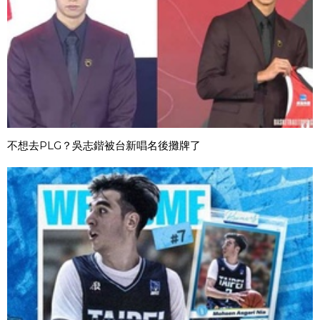
不想去PLG？吳志鍇被台新唱名後攤牌了