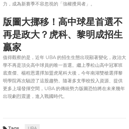
力，成為新賽季不容忽視的「強權攪局者」。
版圖大挪移！高中球星首選不
再是政大？虎科、黎明成招生
贏家
值得觀察的是，近年 UBA 的招生生態出現顯著變化，政治大
學不再是頂尖高中球員的唯一首選。繼上季松山高中冠軍班
底查傑、楊程恩選擇加盟虎尾科大後，今年南湖雙槍選擇黎
明學院再次驗證了這股趨勢。隨著多支學校投入資源、提供
更多上場發揮空間，UBA 的傳統勢力版圖恐怕將在未來幾年
出現劇烈震盪，進入戰國時代。
UBA