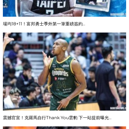
場均18+11！富邦勇士季外第一筆重磅簽約...
震撼官宣！克羅馬自行Thank You雲豹 下一站提前曝光...