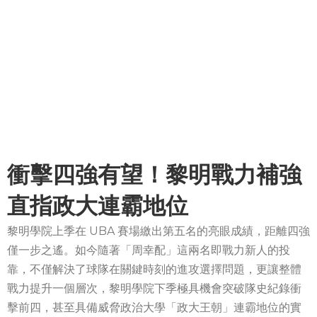
衝擊四強有望！黎明戰力補強
直指政大連霸地位
黎明學院上季在 UBA 賽場繳出第五名的亮眼成績，距離四強
僅一步之遙。如今隨著「周幸配」這兩名即戰力新人的投
靠，不僅解決了球隊在關鍵時刻的進攻選擇問題，更讓整體
戰力提升一個層次，黎明學院下季極具機會突破隊史紀錄衝
擊前四，甚至具備威脅政治大學「政大王朝」連霸地位的實