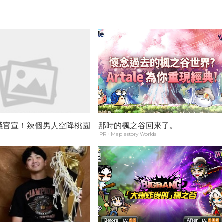
撼官宣！辣個男人空降桃園
那時的楓之谷回來了。
PR・Maplestory Worlds