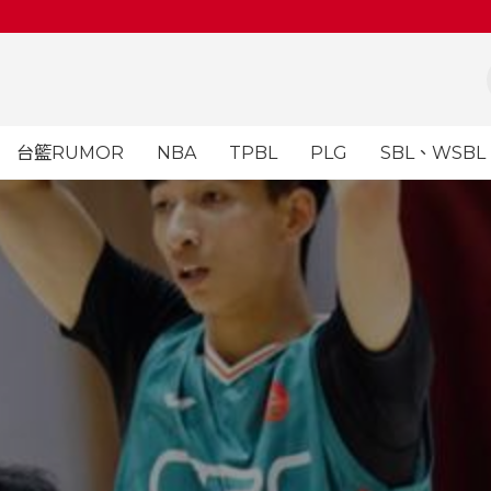
台籃RUMOR
NBA
TPBL
PLG
SBL、WSBL