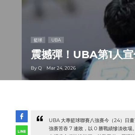
籃球
UBA
震撼彈！UBA第1人宣
By Q Mar 24, 2026
UBA 大專籃球聯賽八強賽今（24）日畫
強賽苦吞 7 連敗，以 0 勝戰績慘淡