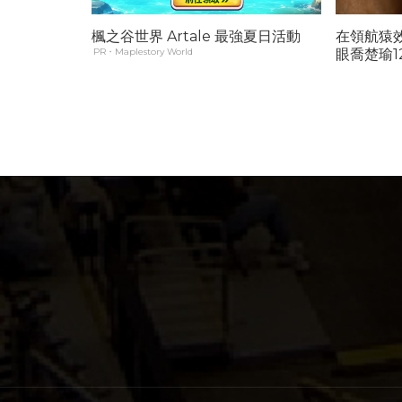
楓之谷世界 Artale 最強夏日活動
在領航猿
PR・Maplestory World
眼喬楚瑜12