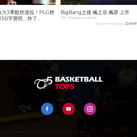
效力3季黯然退役！PLG榜
BigBang之後 楓之谷 楓星 上市
50字聲明、炸了...
PR・Maplestory Worlds
Recommended by