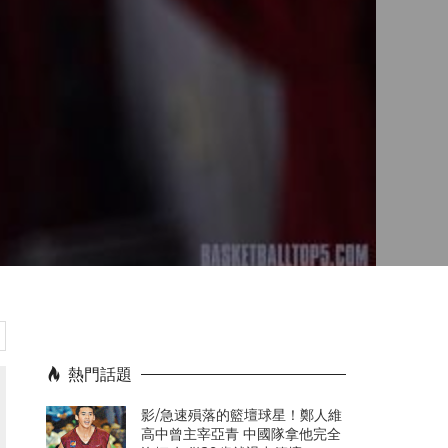
熱門話題
影/急速殞落的籃壇球星！鄭人維
高中曾主宰亞青 中國隊拿他完全