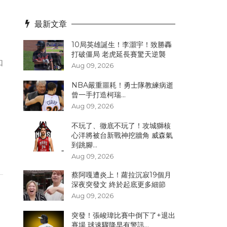
！
最新文章
10局英雄誕生！李灝宇！致勝轟
打破僵局 老虎延長賽驚天逆襲
如
Aug 09, 2026
。
NBA嚴重噩耗！勇士隊教練病逝
曾一手打造柯瑞...
Aug 09, 2026
不玩了、徹底不玩了！攻城獅核
心洋將被台新戰神挖牆角 威森氣
到跳腳...
Aug 09, 2026
蔡阿嘎遭炎上！蘿拉沉寂19個月
深夜突發文 終於起底更多細節
Aug 09, 2026
突發！張峻瑋比賽中倒下了+退出
賽場 球速驟降早有警訊...