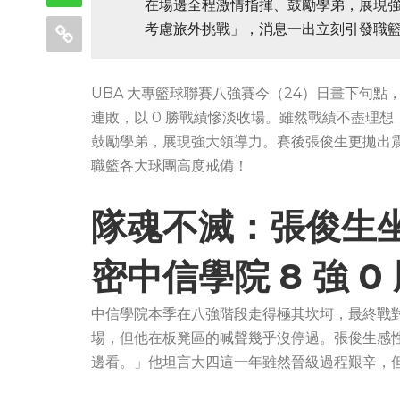
在場邊全程激情指揮、鼓勵學弟，展現
考慮旅外挑戰」，消息一出立刻引發職
UBA 大專籃球聯賽八強賽今（24）日畫下句點，中
連敗，以 0 勝戰績慘淡收場。雖然戰績不盡理
鼓勵學弟，展現強大領導力。賽後張俊生更拋出
職籃各大球團高度戒備！
隊魂不滅：張俊生
密中信學院 8 強 0
中信學院本季在八強階段走得極其坎坷，最終戰
場，但他在板凳區的喊聲幾乎沒停過。張俊生感
邊看。」他坦言大四這一年雖然晉級過程艱辛，