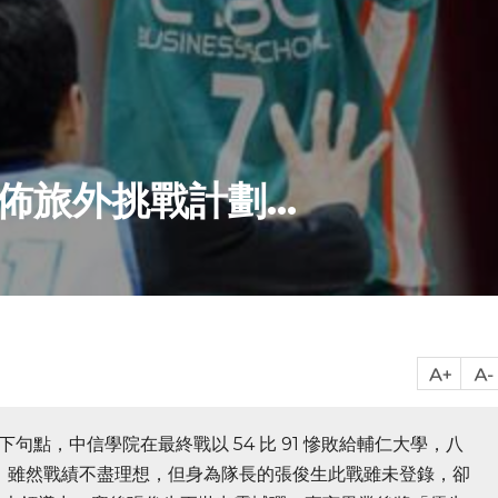
佈旅外挑戰計劃...
下句點，中信學院在最終戰以 54 比 91 慘敗給輔仁大學，八
收場。雖然戰績不盡理想，但身為隊長的張俊生此戰雖未登錄，卻