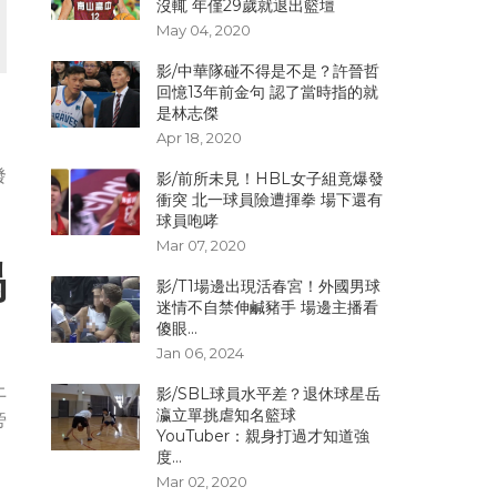
沒輒 年僅29歲就退出籃壇
May 04, 2020
影/中華隊碰不得是不是？許晉哲
回憶13年前金句 認了當時指的就
是林志傑
Apr 18, 2020
發
影/前所未見！HBL女子組竟爆發
衝突 北一球員險遭揮拳 場下還有
球員咆哮
Mar 07, 2020
揭
影/T1場邊出現活春宮！外國男球
迷情不自禁伸鹹豬手 場邊主播看
傻眼...
Jan 06, 2024
上
影/SBL球員水平差？退休球星岳
瀛立單挑虐知名籃球
旁
YouTuber：親身打過才知道強
度...
Mar 02, 2020