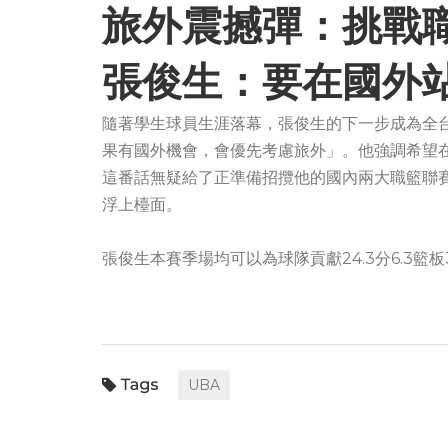
旅外震撼彈：挑戰
張俊生：要在國外
隨著學生球員生涯落幕，張俊生的下一步成為全
果有國外機會，會優先考慮旅外」。他強調希望
這番話無疑給了正準備招攬他的國內兩大職籃聯賽（
浮上檯面。
張俊生本賽季場均可以為球隊貢獻24.3分6.3籃板
UBA