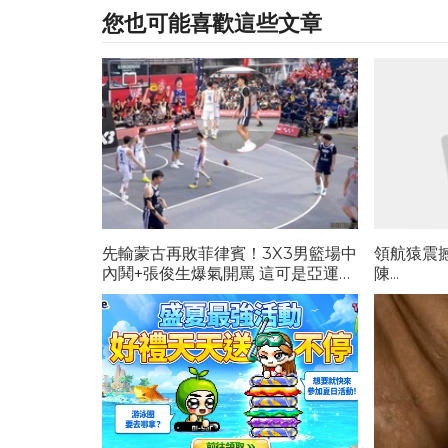
您也可能喜歡這些文章
先輸蒙古再敗菲律賓！3X3男籃場中
領航猿震
內鬨+張俊生爆氣開罵 這可是亞運金
陳...
牌中華隊...