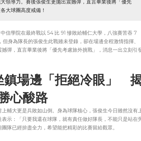
強大領導力。賽後張俊生更拋出震撼彈，直言畢業後將「優先
籃各大球團高度戒備！
信學院在最終戰以 54 比 91 慘敗給輔仁大學，八強賽苦吞 7
想，但身為隊長的張俊生此戰雖未登錄，卻在場邊全程激情指揮、
震撼彈，直言畢業後將「優先考慮旅外挑戰」，消息一出立刻引
坐鎮場邊「拒絕冷眼」 
 勝心酸路
對上輔大更是兵敗如山倒。身為球隊核心，張俊生今日雖然沒有
性表示：「只要我還在球隊，就有責任做好隊長，不能只是站在
但團隊已經拚盡全力，希望能把精彩的比賽留給觀眾。