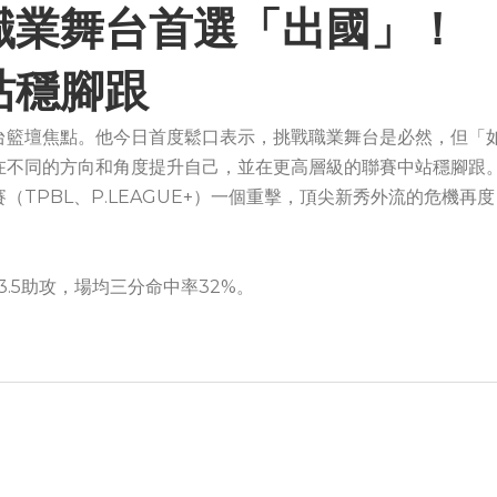
職業舞台首選「出國」
站穩腳跟
台籃壇焦點。他今日首度鬆口表示，挑戰職業舞台是必然，但「
在不同的方向和角度提升自己，並在更高層級的聯賽中站穩腳跟
TPBL、P.LEAGUE+）一個重擊，頂尖新秀外流的危機再度
3.5助攻，場均三分命中率32%。