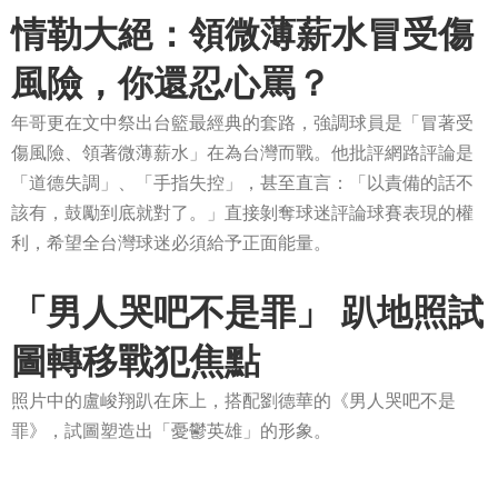
情勒大絕：領微薄薪水冒受傷
風險，你還忍心罵？
年哥更在文中祭出台籃最經典的套路，強調球員是「冒著受
傷風險、領著微薄薪水」在為台灣而戰。他批評網路評論是
「道德失調」、「手指失控」，甚至直言：「以責備的話不
該有，鼓勵到底就對了。」直接剝奪球迷評論球賽表現的權
利，希望全台灣球迷必須給予正面能量。
「男人哭吧不是罪」 趴地照試
圖轉移戰犯焦點
照片中的盧峻翔趴在床上，搭配劉德華的《男人哭吧不是
罪》，試圖塑造出「憂鬱英雄」的形象。