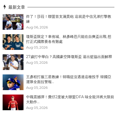
最新文章
炸了！​莎菈！聯盟首支滿貫砲 這就是中信兄弟打擊教
練
Aug 06, 2026
瓊斯盃限定？車侑城、林彥峰恐只能在自爽盃出戰 想
打正式國際賽各有難處
Aug 05, 2026
27歲打中華白？高國豪空降瓊斯盃 逼出籃協出面解釋
Aug 05, 2026
王彥程打服三星教練！韓職從沒遇過這種投手 韓國亞
運隊全面拉警報...
Aug 05, 2026
中職震撼彈！費仔2度被大聯盟DFA 味全龍洋將大限前
大動作...
Aug 05, 2026