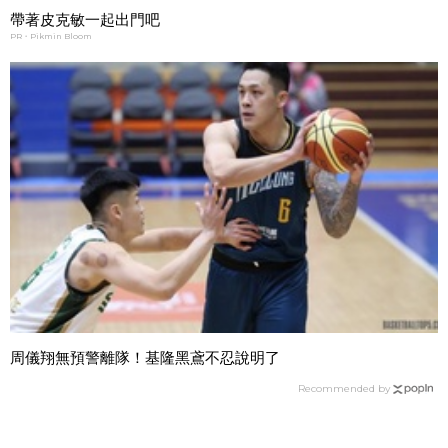
帶著皮克敏一起出門吧
PR・Pikmin Bloom
周儀翔無預警離隊！基隆黑鳶不忍說明了
Recommended by