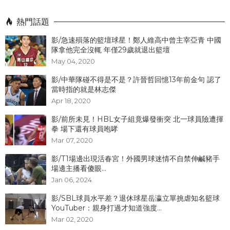
熱門話題
影/急速殞落的籃壇球星！鄭人維高中曾主宰亞青 中國
隊拿他完全沒輒 年僅29歲就退出籃壇
May 04, 2020
影/中華隊碰不得是不是？許晉哲回憶13年前金句 認了
當時指的就是林志傑
Apr 18, 2020
影/前所未見！HBL女子組竟爆發衝突 北一球員險遭揮
拳 場下還有球員咆哮
Mar 07, 2020
影/T1場邊出現活春宮！外國男球迷情不自禁伸鹹豬手
場邊主播看傻眼...
Jan 06, 2024
影/SBL球員水平差？退休球星岳瀛立單挑虐知名籃球
YouTuber：親身打過才知道強度...
Mar 02, 2020