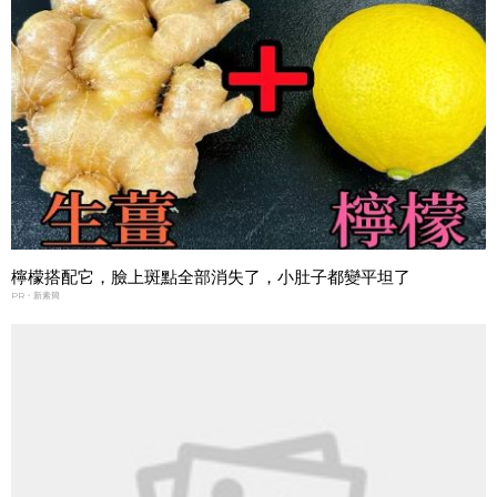
檸檬搭配它，臉上斑點全部消失了，小肚子都變平坦了
PR・新素簡