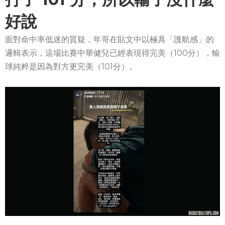
好說
面對命中率低迷的質疑，年哥在貼文中以極具「護航感」的
邏輯表示，這場比賽中華健兒已經表現得完美（100分），輸
球純粹是因為對方更完美（101分）。