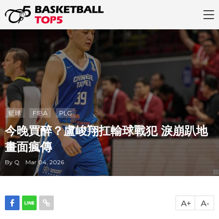
籃球
FIBA
PLG
今晚買醉？盧峻翔扛輸球戰犯 淚崩趴地
畫面瘋傳
By Q Mar 04, 2026