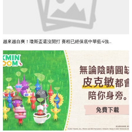
越來越自爽！瓊斯盃還沒開打 賽程已經保底中華藍4強...