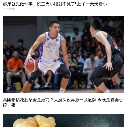
起床就先做件事，沒三天小腹就不見了! 肚子一天天變小！
PR・新素簡
高國豪拈花惹草全是婚前？大嫂深夜再掀一張底牌 今晚是愛妻心
碎一夜