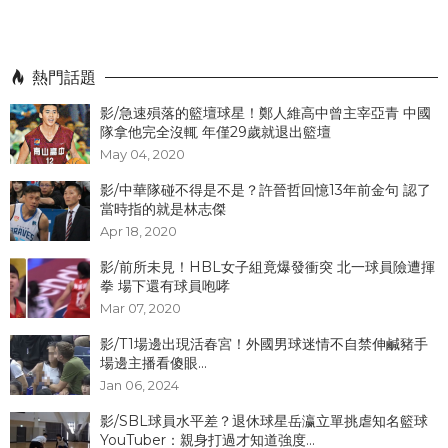
熱門話題
影/急速殞落的籃壇球星！鄭人維高中曾主宰亞青 中國
隊拿他完全沒輒 年僅29歲就退出籃壇
May 04, 2020
影/中華隊碰不得是不是？許晉哲回憶13年前金句 認了
當時指的就是林志傑
Apr 18, 2020
影/前所未見！HBL女子組竟爆發衝突 北一球員險遭揮
拳 場下還有球員咆哮
Mar 07, 2020
影/T1場邊出現活春宮！外國男球迷情不自禁伸鹹豬手
場邊主播看傻眼...
Jan 06, 2024
影/SBL球員水平差？退休球星岳瀛立單挑虐知名籃球
YouTuber：親身打過才知道強度...