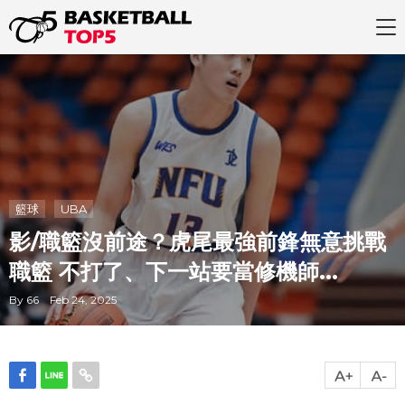
籃球
UBA
影/職籃沒前途？虎尾最強前鋒無意挑戰
職籃 不打了、下一站要當修機師...
By 66 Feb 24, 2025