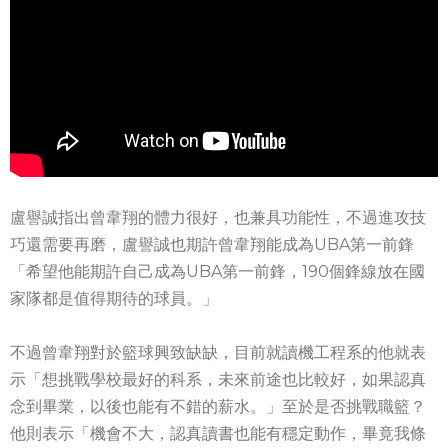
盧譽誠指出曾韋翔的體力很好，也兼具功能性，不過進攻技
巧還需要再磨，盧譽誠也期許曾韋翔能成為UBA第一前鋒
「希望他能期許自己成為UBA第一前鋒，190個鋒線放在國
家隊都是值得期待的球員。」
不過曾韋翔對於籃球興致缺缺，目前就讀機工程系的他就表
示「想挑戰學校最好的科系，未來前途也比較好，如果認真
念到畢業，以後也能有不錯的薪水。」至於是否挑戰職籃？
他則表示「機會不大，認真讀書也能有穩定動作，畢竟我條