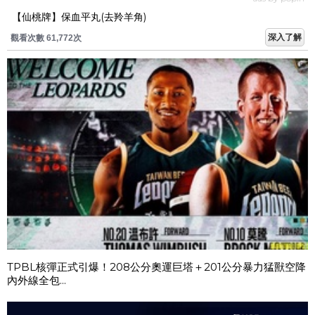
【仙桃牌】保血平丸(去羚羊角)
深入了解
觀看次數 61,772次
TPBL核彈正式引爆！208公分奧運巨塔＋201公分暴力猛獸空降
內外線全包...