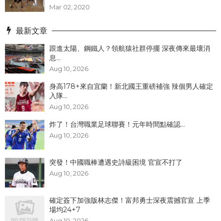
Mar 02, 2020
最新文章
跟進太陽、鋼鐵人？領航猿社群停擺 深夜傳來最壞消
息...
Aug 10, 2026
身高178+來自宜蘭！新北國王重磅補強 辣個男人確定
入隊...
Aug 10, 2026
炸了！台灣職業足球聯賽！元年時間點確認...
Aug 10, 2026
突發！中國職棒遭遇史詩級困境 官宣不打了
Aug 10, 2026
確定簽下加強版林志傑！富邦勇士深夜震撼官宣 上季
場均24+7
Aug 10, 2026