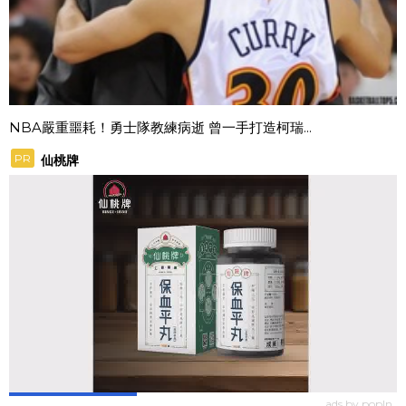
NBA嚴重噩耗！勇士隊教練病逝 曾一手打造柯瑞...
PR
仙桃牌
ads by popIn