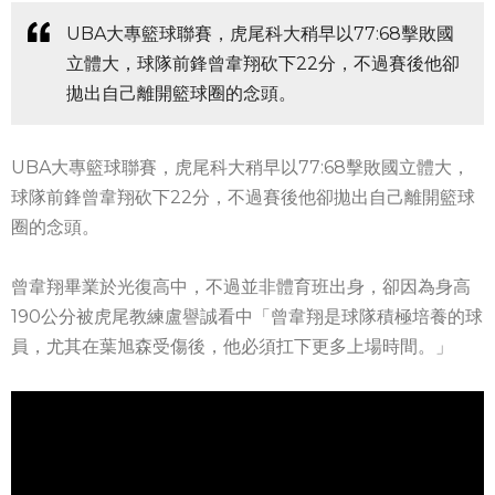
UBA大專籃球聯賽，虎尾科大稍早以77:68擊敗國
立體大，球隊前鋒曾韋翔砍下22分，不過賽後他卻
拋出自己離開籃球圈的念頭。
UBA大專籃球聯賽，虎尾科大稍早以77:68擊敗國立體大，
球隊前鋒曾韋翔砍下22分，不過賽後他卻拋出自己離開籃球
圈的念頭。
曾韋翔畢業於光復高中，不過並非體育班出身，卻因為身高
190公分被虎尾教練盧譽誠看中「曾韋翔是球隊積極培養的球
員，尤其在葉旭森受傷後，他必須扛下更多上場時間。」