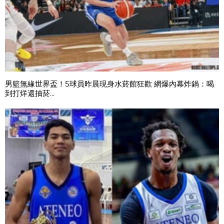
男籃無緣世界盃！5球員昨晨現身水菸館狂歡 網爆內幕炸鍋：喝
到打烊還抽菸...