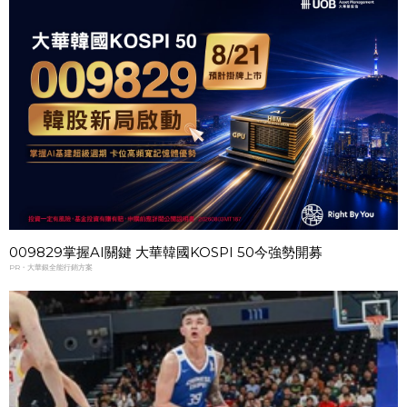
009829掌握AI關鍵 大華韓國KOSPI 50今強勢開募
PR・大華銀全能行銷方案