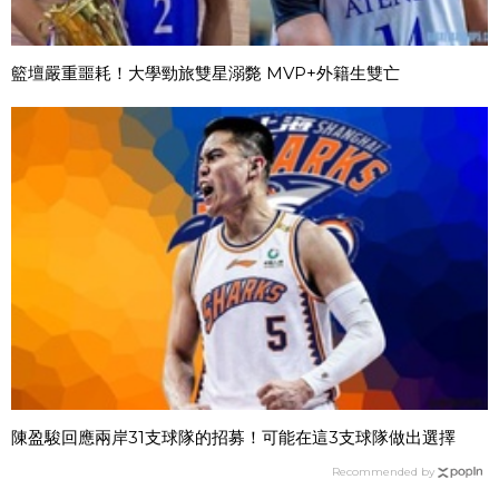
籃壇嚴重噩耗！大學勁旅雙星溺斃 MVP+外籍生雙亡
陳盈駿回應兩岸31支球隊的招募！可能在這3支球隊做出選擇
Recommended by