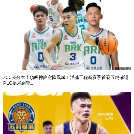
200公分本土頂級神鋒空降風城！洋基工程新賽季首發五虎確認
PLG格局劇變...