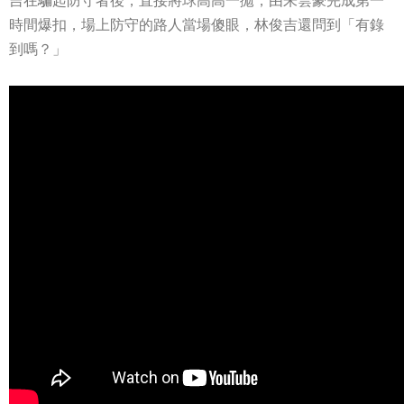
吉在騙起防守者後，直接將球高高一拋，由朱雲豪完成第一
時間爆扣，場上防守的路人當場傻眼，林俊吉還問到「有錄
到嗎？」