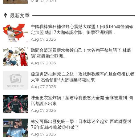
Mar 02, 2020
最新文章
中國職棒瘋狂補強野心震撼大聯盟！日職184轟怪物確
定加盟 總計7大咖確認空降、衝擊亞洲版圖...
Aug 07, 2026
聽聞台籃球員薪水接近自己！大谷翔平都無語了 林庭
謙1夜轟動全亞洲...
Aug 07, 2026
亞運男籃抽到死亡之組！攻城獅教練率約旦台籃復仇者
大軍 杰倫領銜3大籃壇棄將殺回來...
Aug 07, 2026
味全更衣室炸鍋！葉君璋賽後怒火全開 全隊被震到1句
話都說不出來
Aug 07, 2026
林安可轟出歷史級一擊！日本球迷全起立 西武獅塵封
76年紀錄今晚被你打破了
Aug 07, 2026