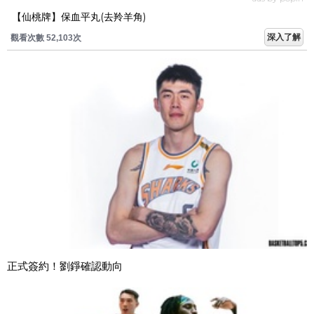
【仙桃牌】保血平丸(去羚羊角)
深入了解
觀看次數 52,103次
正式簽約！劉錚確認動向