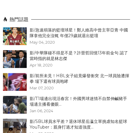
熱門話題
影/急速殞落的籃壇球星！鄭人維高中曾主宰亞青 中國
隊拿他完全沒輒 年僅29歲就退出籃壇
May 04, 2020
影/中華隊碰不得是不是？許晉哲回憶13年前金句 認了
當時指的就是林志傑
Apr 18, 2020
影/前所未見！HBL女子組竟爆發衝突 北一球員險遭揮
拳 場下還有球員咆哮
Mar 07, 2020
影/T1場邊出現活春宮！外國男球迷情不自禁伸鹹豬手
場邊主播看傻眼...
Jan 06, 2024
影/SBL球員水平差？退休球星岳瀛立單挑虐知名籃球
YouTuber：親身打過才知道強度...