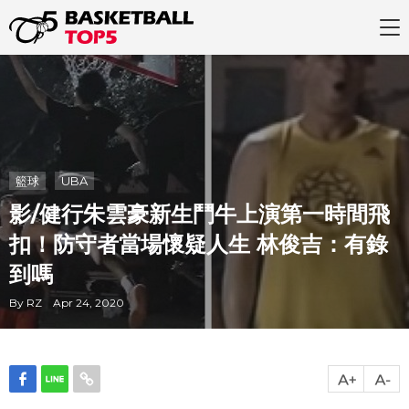
籃球
UBA
影/健行朱雲豪新生鬥牛上演第一時間飛
扣！防守者當場懷疑人生 林俊吉：有錄
到嗎
By RZ Apr 24, 2020