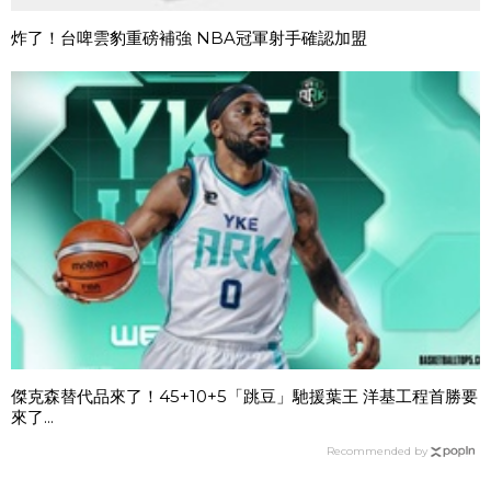
炸了！台啤雲豹重磅補強 NBA冠軍射手確認加盟
傑克森替代品來了！45+10+5「跳豆」馳援葉王 洋基工程首勝要
來了...
Recommended by