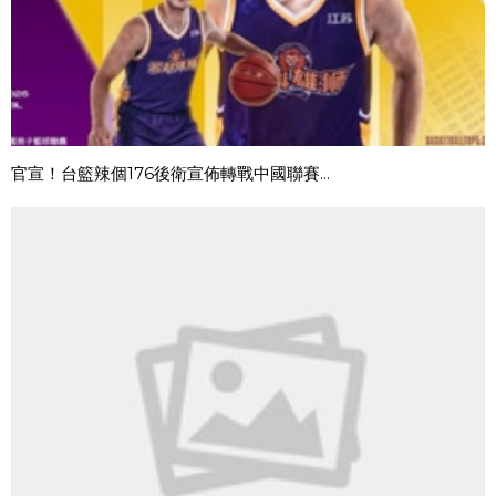
官宣！台籃辣個176後衛宣佈轉戰中國聯賽...