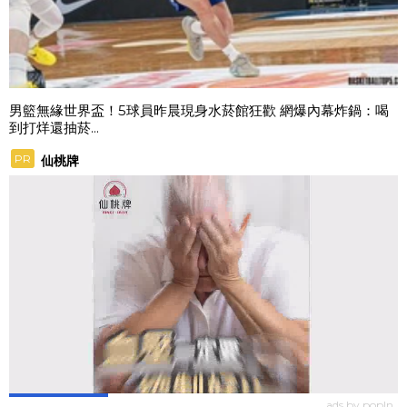
男籃無緣世界盃！5球員昨晨現身水菸館狂歡 網爆內幕炸鍋：喝
到打烊還抽菸...
PR
仙桃牌
ads by popIn