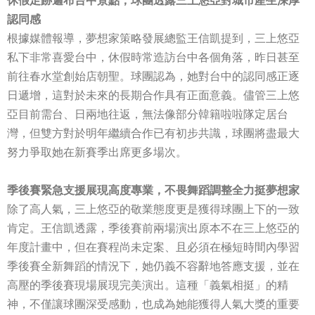
休假足跡遍布台中景點，球團透露三上悠亞對城市產生深厚
認同感
根據媒體報導，夢想家策略發展總監王信凱提到，三上悠亞
私下非常喜愛台中，休假時常造訪台中各個角落，昨日甚至
前往春水堂創始店朝聖。球團認為，她對台中的認同感正逐
日遞增，這對於未來的長期合作具有正面意義。儘管三上悠
亞目前需台、日兩地往返，無法像部分韓籍啦啦隊定居台
灣，但雙方對於明年繼續合作已有初步共識，球團將盡最大
努力爭取她在新賽季出席更多場次。
季後賽緊急支援展現高度專業，不畏舞蹈調整全力挺夢想家
除了高人氣，三上悠亞的敬業態度更是獲得球團上下的一致
肯定。王信凱透露，季後賽前兩場演出原本不在三上悠亞的
年度計畫中，但在賽程尚未定案、且必須在極短時間內學習
季後賽全新舞蹈的情況下，她仍義不容辭地答應支援，並在
高壓的季後賽現場展現完美演出。這種「義氣相挺」的精
神，不僅讓球團深受感動，也成為她能獲得人氣大獎的重要