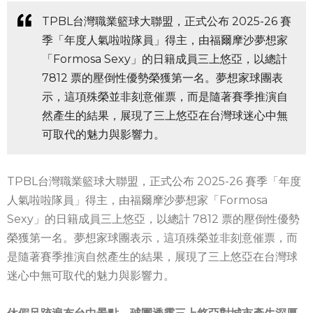
TPBL台灣職業籃球大聯盟，正式公布 2025-26 賽
季「年度人氣啦啦隊員」得主，由福爾摩沙夢想家
「Formosa Sexy」的日籍成員三上悠亞，以總計
7812 票的壓倒性優勢榮獲第一名。夢想家球團表
示，這項殊榮並非刻意催票，而是隨著賽季推演自
然產生的結果，展現了三上悠亞在台灣球迷心中無
可取代的魅力與影響力。
TPBL台灣職業籃球大聯盟，正式公布 2025-26 賽季「年度
人氣啦啦隊員」得主，由福爾摩沙夢想家「Formosa
Sexy」的日籍成員三上悠亞，以總計 7812 票的壓倒性優勢
榮獲第一名。夢想家球團表示，這項殊榮並非刻意催票，而
是隨著賽季推演自然產生的結果，展現了三上悠亞在台灣球
迷心中無可取代的魅力與影響力。