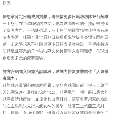
原因。
夢想家肯定日籍成員貢獻，盼開啟更多日籍啦啦隊來台契機
三上悠亞在台灣職籃的成功，也為球團未來的引援計畫提供
了參考方向。王信凱強調，三上悠亞的敬業精神值得所有表
演者學習，球團也非常看好日籍啦啦隊對提升賽場氛圍的貢
獻。未來夢想家不排除與更多日籍表演者接洽，希望能將這
股精緻且專業的日本啦啦隊文化持續帶入台灣職籃，為球迷
創造更多元的觀賽體驗。
雙方合約進入細節洽談階段，球團力拚新賽季留住「人氣最
高戰力」
針對球迷最關心的續約問題，夢想家球團目前正與三上悠亞
經紀團隊進行最後細節的洽談。球團承諾，明年將以最大的
誠意邀請她留隊，並優化其出席排程，讓更多夢想家的粉絲
能在主場親眼見證人氣女神的風采。隨著三上悠亞正式封
后，這場「女神保衛戰」也將成為夢想家休賽季最重要的工