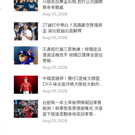
只能在自爽盃出戰 想打正式國際
2
賽各有難處
Aug 05, 2026
27歲打中華白？高國豪空降瓊斯
盃 逼出籃協出面解釋
Aug 05, 2026
王彥程打服三星教練！韓職從沒
遇過這種投手 韓國亞運隊全面拉
警報...
Aug 05, 2026
中職震撼彈！費仔2度被大聯盟
DFA 味全龍洋將大限前大動作...
Aug 05, 2026
哪
台籃唯一本土單核帶隊闖冠軍賽
範例！林秉聖真實價值曝光 洋基
簽下能速度翻身保底冠軍賽...
Aug 05, 2026