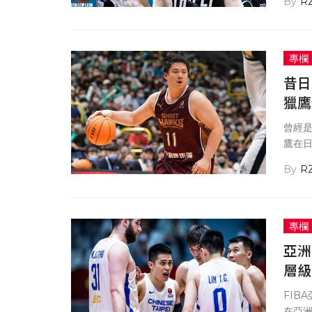
R
專欄
昔日
獵鷹
曾經是
鷹在
馳，
R
專欄
亞洲
層級
FIB
在亞