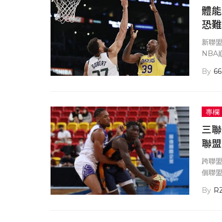
體能
恐難
新聯盟
NB
66
專欄
三聯
聯盟
跨聯盟
個聯
R