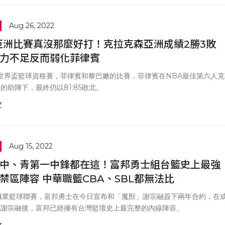
Aug 26, 2022
亞洲比賽真沒那麼好打！克拉克森亞洲成績2勝3敗
力不足反而弱化菲律賓
A世界盃籃球資格賽，菲律賓和黎巴嫩的比賽，菲律賓在NBA最佳第六人克
的助陣下，最終仍以81:85敗北。
Z
Aug 15, 2022
中、青第一中鋒都在這！富邦勇士組台籃史上最強
禁區陣容 中華職籃CBA、SBL都無法比
G職業籃球聯賽，富邦勇士在今日宣布和「魔獸」謝宗融簽下兩年合約，在
羅謝宗融後，富邦已經擁有台灣籃壇史上最完整的內線陣容。