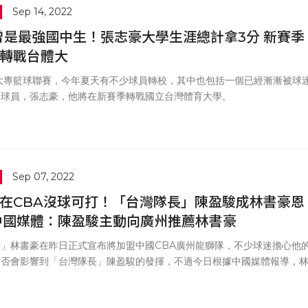
Sep 14, 2022
曾是最強國中生！張志豪大學生涯總計拿3分 新賽季
轉戰台體大
A大專籃球聯賽，今年夏天有不少球員轉校，其中也包括一個已經漸漸被球
的球員，張志豪，他將在新賽季轉戰國立台灣體育大學。
Sep 07, 2022
在CBA沒球可打！「台灣隊長」陳盈駿成林書豪恩
中國媒體：陳盈駿主動向廣州推薦林書豪
神」林書豪在昨日正式宣布將加盟中國CBA廣州龍獅隊，不少球迷擔心他
是否會影響到「台灣隊長」陳盈駿的發揮，不過今日根據中國媒體報導，
之所以能加盟廣州，陳盈駿竟然還是幕後推手。