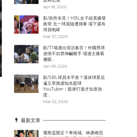
是林志傑
Apr 18, 2020
影/前所未見！HBL女子組竟爆發
衝突 北一球員險遭揮拳 場下還有
球員咆哮
Mar 07, 2020
影/T1場邊出現活春宮！外國男球
迷情不自禁伸鹹豬手 場邊主播看
傻眼...
Jan 06, 2024
影/SBL球員水平差？退休球星岳
瀛立單挑虐知名籃球
YouTuber：親身打過才知道強
度...
Mar 02, 2020
最新文章
瓊斯盃限定？車侑城、林彥峰恐