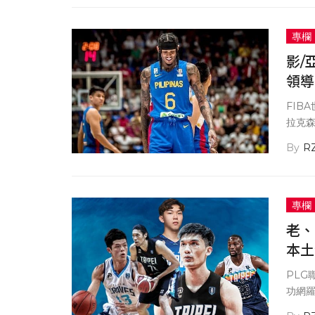
專欄
影/
領導
FIB
拉克森
R
專欄
老、
本土
PL
功網