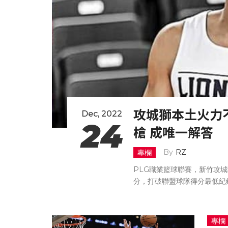
攻城獅本土火力
Dec, 2022
24
槍 成唯一解答
RZ
專欄
PLG職業籃球聯賽，新竹攻城
分，打破聯盟球隊得分最低紀
專欄