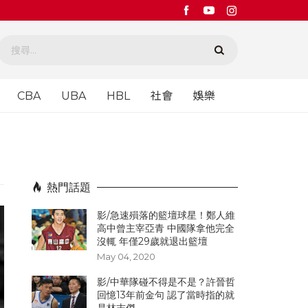
CBA
UBA
HBL
社會
娛樂
熱門話題
影/急速殞落的籃壇球星！鄭人維
高中曾主宰亞青 中國隊拿他完全
沒輒 年僅29歲就退出籃壇
May 04, 2020
影/中華隊碰不得是不是？許晉哲
回憶13年前金句 認了當時指的就