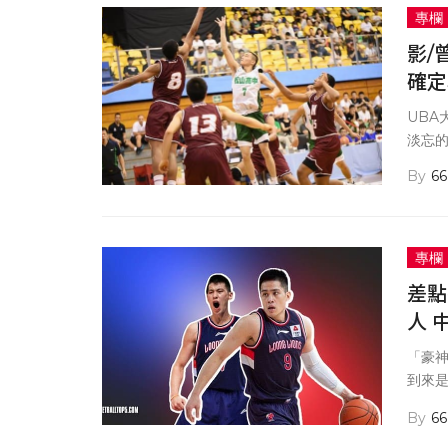
專欄
影/
確定
UB
淡忘
66
專欄
差點
人 
「豪
到來
書豪
66