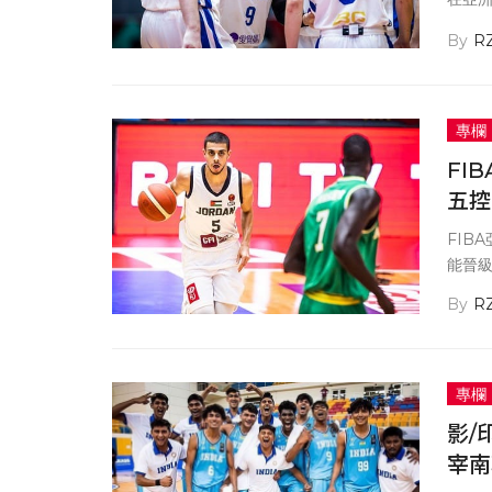
文章
R
專欄
FI
五控
FIB
能晉
R
專欄
影/
宰南