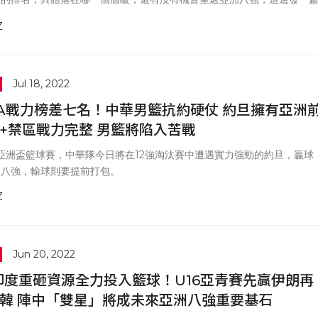
統一回復。
Z
Jul 18, 2022
BA戰力榜差七名！中華男籃抗約硬仗 約旦擁有亞洲
+禁區戰力完整 男籃將陷入苦戰
A亞洲盃籃球賽，中華隊今日將在12強淘汰賽中遭遇實力強勁的約旦，贏球
級八強，輸球則要提前打包。
Z
Jun 20, 2022
印度重砸資源全力投入籃球！U16亞青賽先贏伊朗再
韓 陣中「雙星」將成未來亞洲八強重要基石