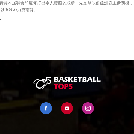
亞青賽本屆賽會印度隊打出令人驚艷的成績，先是擊敗前亞洲霸主伊朗後，
以90:80力克南韓。
Z