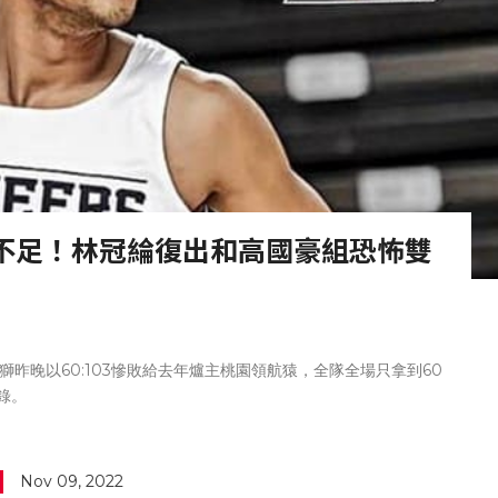
不足！林冠綸復出和高國豪組恐怖雙
獅昨晚以60:103慘敗給去年爐主桃園領航猿，全隊全場只拿到60
錄。
Nov 09, 2022