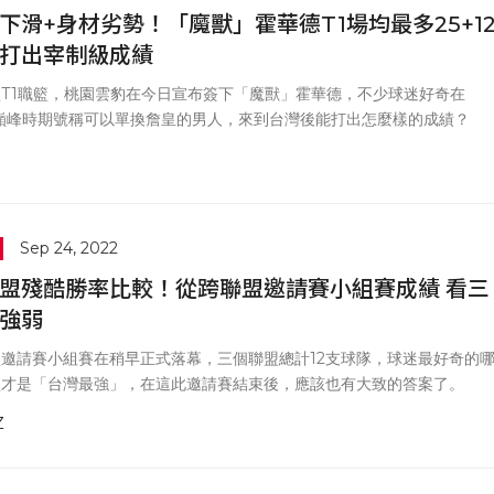
下滑+身材劣勢！「魔獸」霍華德T1場均最多25+1
打出宰制級成績
T1職籃，桃園雲豹在今日宣布簽下「魔獸」霍華德，不少球迷好奇在
A巔峰時期號稱可以單換詹皇的男人，來到台灣後能打出怎麼樣的成績？
Sep 24, 2022
盟殘酷勝率比較！從跨聯盟邀請賽小組賽成績 看三
強弱
邀請賽小組賽在稍早正式落幕，三個聯盟總計12支球隊，球迷最好奇的
盟才是「台灣最強」，在這此邀請賽結束後，應該也有大致的答案了。
Z