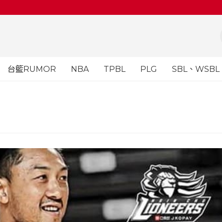
台籃RUMOR
NBA
TPBL
PLG
SBL、WSBL