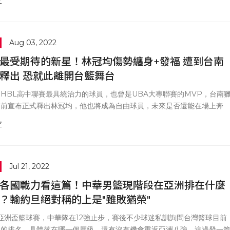
Z
Aug 03, 2022
最受期待的新星！林冠均傷勢纏身+發福 遭到台南
釋出 恐就此離開台籃舞台
HBL高中聯賽最具統治力的球員，也曾是UBA大專聯賽的MVP，台南
日前宣布正式釋出林冠均，他也將成為自由球員，未來是否還能在場上奔
還要看各隊臉色。
Z
Jul 21, 2022
各國戰力看這篇！中華男籃現階段在亞洲排在什麼
？輸約旦絕對稱的上是"雖敗猶榮"
A亞洲盃籃球賽，中華隊在12強止步，賽後不少球迷私訓詢問台灣籃球目前
洲的排名，具體落在哪一個層級，還有沒有機會重返亞洲八強，這邊發一