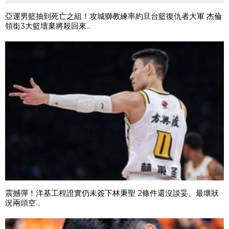
亞運男籃抽到死亡之組！攻城獅教練率約旦台籃復仇者大軍 杰倫
領銜3大籃壇棄將殺回來...
震撼彈！洋基工程證實仍未簽下林秉聖 2條件還沒談妥、最壞狀
況兩頭空...