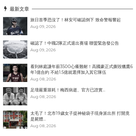
最新文章
旅日首季恐沒了！林安可確認倒下 致命警報響起
Aug 09, 2026
確認了！中職2隊正式退出賽場 聯盟緊急發公告
Aug 09, 2026
看到林庭謙年薪3500心癢難耐！高國豪正式撕毀獵鷹6
年1億合約 不給1.5億就選擇加入其它隊伍
Aug 08, 2026
足壇嚴重噩耗！梅西病逝、官方已證實...
Aug 08, 2026
太毛了！北市19歲女子提神秘袋子現身派出所 打開竟
是屍體...
Aug 08, 2026