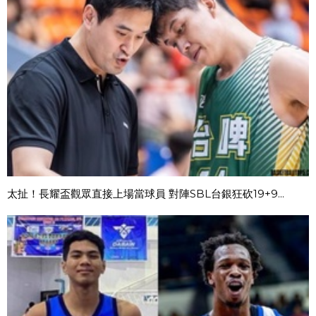
太扯！長耀盃觀眾直接上場當球員 對陣SBL台銀狂砍19+9...