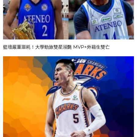
籃壇嚴重噩耗！大學勁旅雙星溺斃 MVP+外籍生雙亡