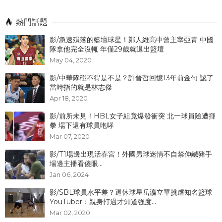
熱門話題
影/急速殞落的籃壇球星！鄭人維高中曾主宰亞青 中國
隊拿他完全沒輒 年僅29歲就退出籃壇
May 04, 2020
影/中華隊碰不得是不是？許晉哲回憶13年前金句 認了
當時指的就是林志傑
Apr 18, 2020
影/前所未見！HBL女子組竟爆發衝突 北一球員險遭揮
拳 場下還有球員咆哮
Mar 07, 2020
影/T1場邊出現活春宮！外國男球迷情不自禁伸鹹豬手
場邊主播看傻眼...
Jan 06, 2024
影/SBL球員水平差？退休球星岳瀛立單挑虐知名籃球
YouTuber：親身打過才知道強度...
Mar 02, 2020