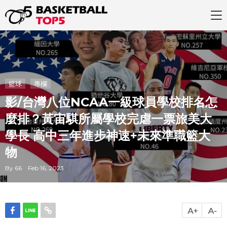
籃球
專欄
影/台灣八位NCAA一級球員學校排名怎
麼排？黃宙騏所屬學校完虐一票旅美大
學長 高中三年進步神速+未來準職籃大
物
By 66 Feb 16, 2023