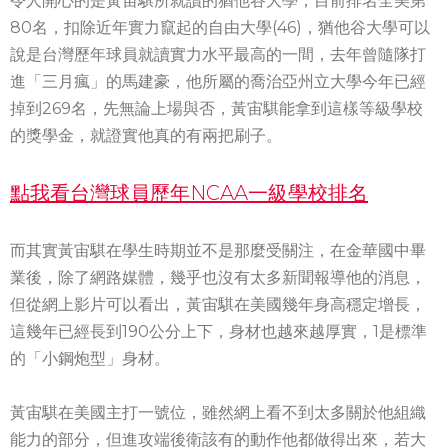
令人開心的是黃宙騏所就讀的猶他谷大學，目前排名全美第
80名，扣除近年實力竄起的自由大學(46)，猶他谷大學可以
說是台灣歷年球員就讀實力水平最高的一間，去年曾隨隊打
進「三月瘋」的馬建豪，他所屬的喬治亞州立大學今年已經
掉到269名，先無論上場與否，黃宙騏能拿到這樣等級學校
的獎學金，就證實他真的有兩把刷子。
點我看台灣球員歷年NCAA一級學校排名
而其實黃宙騏在學生時期並不是那麼受關注，在金華國中畢
業後，除了網路媒體，幾乎也沒有太多新聞報導他的消息，
但從網上影片可以看出，黃宙騏在美國幾年身高穩定增長，
這幾年已經長到190公分上下，身材也越來越厚實，1是標準
的「小鋼炮型」身材。
黃宙騏在美國主打一號位，雖然網上看不到太多關於他組織
能力的部分，但進攻端後衛該有的動作他都做得出來，若大