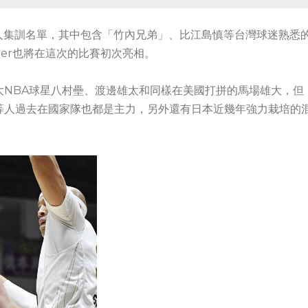
人集訓名單，其中包含「竹內兄弟」、比江島慎等台灣球迷熟悉
iter也將在這次的比賽初次亮相。
大NBA球星八村壘、渡邊雄太和同樣在美國打拼的馬場雄大，但
等人過去在國家隊也都是主力，另外還有日本近幾年強力栽培的