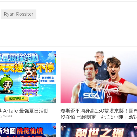
Ryan Rossiter
Artale 最強夏日活動
瓊斯盃平均身高230雙塔來襲！圖
y World
沒在怕 已經制定「死亡5小陣」應