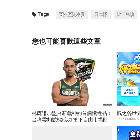
亞洲盃資格賽
日本隊
比江島慎
您也可能喜歡這些文章
林庭謙加盟台新戰神的首個犧牲品！
楓之谷世界 
台啤雲豹競標成功 搶下自由市場防
PR・Maplestor
守大閘