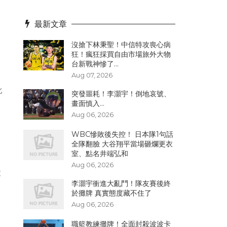
最新文章
沒搶下林秉聖！中信特攻喪心病
狂！瘋狂採買自由市場旅外大物
台新戰神慘了...
Aug 07, 2026
比
突發噩耗！李灝宇！倒地哀號、
畫面慎入...
Aug 06, 2026
WBC慘敗後失控！ 日本隊1句話
全隊翻臉 大谷翔平當場砸爛更衣
室、點名井端弘和
Aug 06, 2026
大
李灝宇衝進大亂鬥！隊友賽後終
於攤牌 真實態度藏不住了
Aug 06, 2026
職籃教練攤牌！全面封殺波波卡