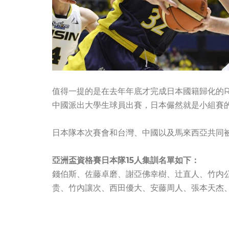
值得一提的是在去年年底才完成日本國籍歸化的Ro
中國派出大學生球員出賽，日本儼然就是小組賽
日本隊本次賽會和台灣、中國以及馬來西亞共同被
亞洲盃資格賽日本隊15人集訓名單如下：
錢伯斯、佐藤卓磨、謝亞佛幸樹、辻直人、竹内公輔、
贵、竹內讓次、西田優大、安藤周人、張本天杰