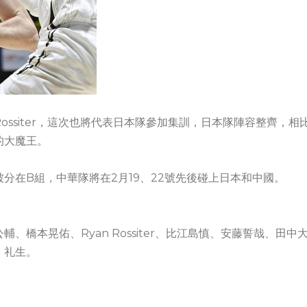
ssiter，這次也將代表日本隊參加集訓，日本隊陣容整齊，相
的大魔王。
分在B組，中華隊將在2月19、22號先後碰上日本和中國。
橋本晃佑、Ryan Rossiter、比江島慎、安藤誓哉、田中
、礼生。