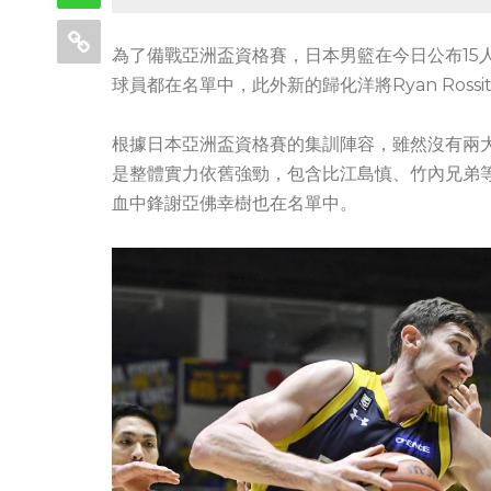
為了備戰亞洲盃資格賽，日本男籃在今日公布15
球員都在名單中，此外新的歸化洋將Ryan Ross
根據日本亞洲盃資格賽的集訓陣容，雖然沒有兩
是整體實力依舊強勁，包含比江島慎、竹內兄弟
血中鋒謝亞佛幸樹也在名單中。