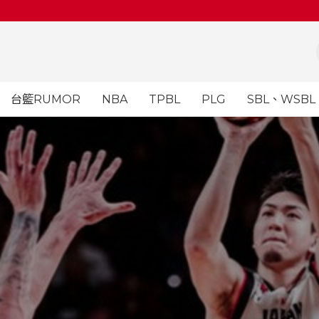
台籃RUMOR
NBA
TPBL
PLG
SBL、WSBL