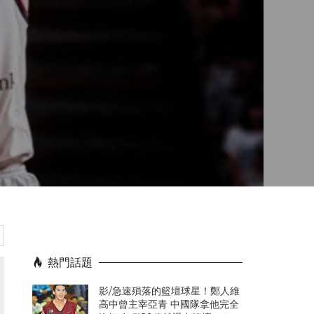
熱門話題
影/急速殞落的籃壇球星！鄭人維
高中曾主宰亞青 中國隊拿他完全