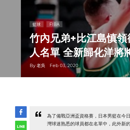
籃球
FIBA
竹內兄弟+比江島慎領
人名單 全新歸化洋將將
By 老吳 Feb 03, 2020
為了備戰亞洲盃資格賽，日本男籃在今日
灣球迷熟悉的球員都在名單中，此外新的歸化