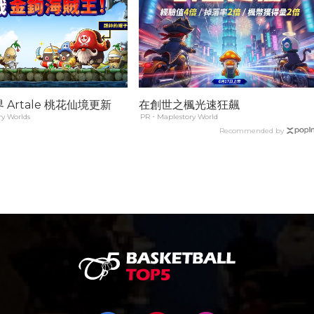
Artale 桃花仙境更新
在創世之楓光速狂飆
y Worlds
PR・Maplestory World
Recommended by