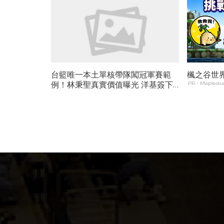
台籃唯一本土單核帶隊闖冠軍賽範
楓之谷世界 
例！林秉聖真實價值曝光 洋基簽下
PR・Maplestor
能速度翻身保底冠軍賽...