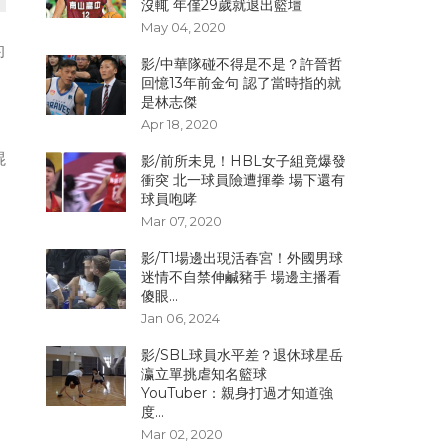
沒輒 年僅29歲就退出籃壇
May 04, 2020
的
影/中華隊碰不得是不是？許晉哲
回憶13年前金句 認了當時指的就
是林志傑
Apr 18, 2020
混
影/前所未見！HBL女子組竟爆發
衝突 北一球員險遭揮拳 場下還有
球員咆哮
Mar 07, 2020
影/T1場邊出現活春宮！外國男球
迷情不自禁伸鹹豬手 場邊主播看
傻眼...
Jan 06, 2024
影/SBL球員水平差？退休球星岳
瀛立單挑虐知名籃球
YouTuber：親身打過才知道強
度...
Mar 02, 2020