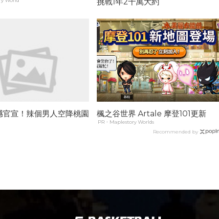
y World
挑戰1年2千萬大約
撼官宣！辣個男人空降桃園
楓之谷世界 Artale 摩登101更新
PR・Maplestory Worlds
Recommended by