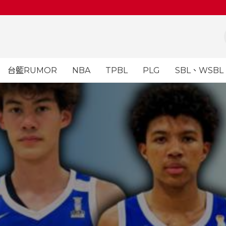
台籃RUMOR
NBA
TPBL
PLG
SBL、WSBL