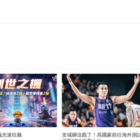
楓光速狂飆
攻城獅沒戲了！高國豪前往海外測