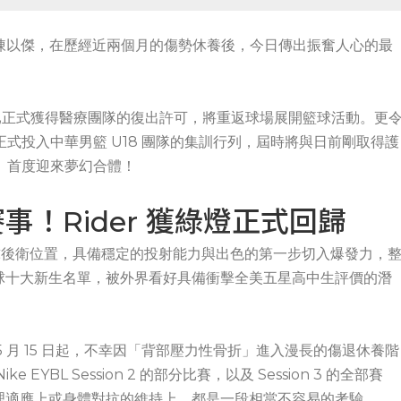
新星陳以傑，在歷經近兩個月的傷勢休養後，今日傳出振奮人心的最
已正式獲得醫療團隊的復出許可，將重返球場展開籃球活動。更
正式投入中華男籃 U18 團隊的集訓行列，屆時將與日前剛取得護
an）首度迎來夢幻合體！
！Rider 獲綠燈正式回歸
控球後衛位置，具備穩定的投射能力與出色的第一步切入爆發力，
球十大新生名單，被外界看好具備衝擊全美五星高中生評價的潛
 月 15 日起，不幸因「背部壓力性骨折」進入漫長的傷退休養階
BL Session 2 的部分比賽，以及 Session 3 的全部賽
理適應上或身體對抗的維持上，都是一段相當不容易的考驗。