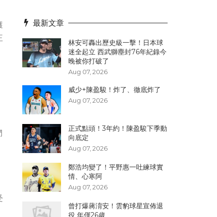
最新文章
獲
正
林安可轟出歷史級一擊！日本球
迷全起立 西武獅塵封76年紀錄今
晚被你打破了
Aug 07, 2026
威少+陳盈駿！炸了、徹底炸了
Aug 07, 2026
正式點頭！3年約！陳盈駿下季動
們
向底定
Aug 07, 2026
鄭浩均變了！平野惠一吐練球實
情、心寒阿
Aug 07, 2026
受
曾打爆蔣淯安！雲豹球星宣佈退
役 年僅26歲