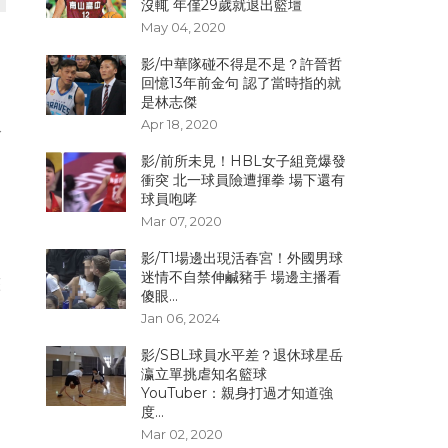
沒輒 年僅29歲就退出籃壇
May 04, 2020
影/中華隊碰不得是不是？許晉哲
回憶13年前金句 認了當時指的就
是林志傑
Apr 18, 2020
令
影/前所未見！HBL女子組竟爆發
衝突 北一球員險遭揮拳 場下還有
球員咆哮
Mar 07, 2020
影/T1場邊出現活春宮！外國男球
迷情不自禁伸鹹豬手 場邊主播看
整
傻眼...
Jan 06, 2024
影/SBL球員水平差？退休球星岳
瀛立單挑虐知名籃球
YouTuber：親身打過才知道強
度...
Mar 02, 2020