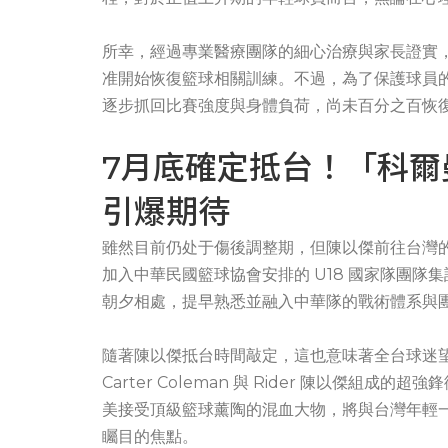
所幸，經過專業醫療團隊的細心治療與家長證實
准開始恢復籃球相關訓練。不過，為了保護球員
逐步抓回比賽強度與身體負荷，尚未百分之百恢
7月底確定抵台！「科爾
引爆期待
雖然目前仍处于傷後調整期，但陳以傑前往台灣的
加入中華民國籃球協會安排的 U18 國家隊團隊
朝夕相處，提早熟悉並融入中華隊的戰術體系與
隨著陳以傑抵台時間敲定，這也意味著全台球迷望
Carter Coleman 與 Rider 陳以傑組
美接受頂級籃球薰陶的混血大物，將與台灣年輕
矚目的焦點。