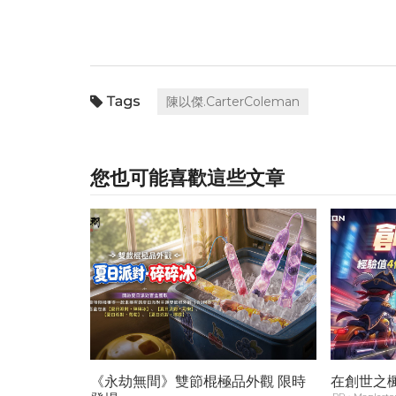
陳以傑.CarterColeman
您也可能喜歡這些文章
《永劫無間》雙節棍極品外觀 限時
在創世之