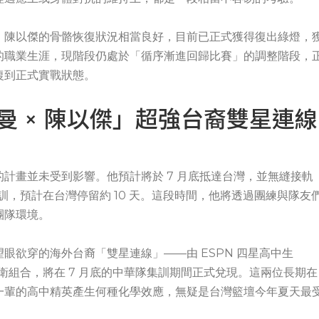
，陳以傑的骨骼恢復狀況相當良好，目前已正式獲得復出綠燈，
的職業生涯，現階段仍處於「循序漸進回歸比賽」的調整階段，
復到正式實戰狀態。
曼 × 陳以傑」超強台裔雙星連線
計畫並未受到影響。他預計將於 7 月底抵達台灣，並無縫接軌
集訓，預計在台灣停留約 10 天。這段時間，他將透過團練與隊友
團隊環境。
眼欲穿的海外台裔「雙星連線」——由 ESPN 四星高中生
成的超強鋒衛組合，將在 7 月底的中華隊集訓期間正式兌現。這兩位長期在
一輩的高中精英產生何種化學效應，無疑是台灣籃壇今年夏天最