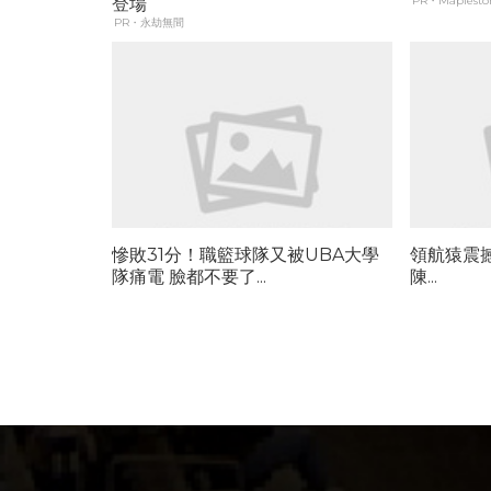
登場
PR・Maplestor
PR・永劫無間
慘敗31分！職籃球隊又被UBA大學
領航猿震
隊痛電 臉都不要了...
陳...