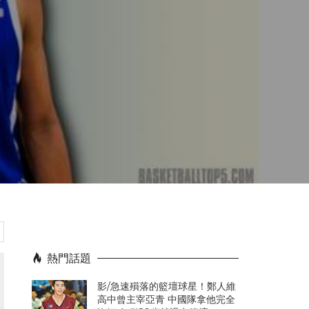
熱門話題
影/急速殞落的籃壇球星！鄭人維
高中曾主宰亞青 中國隊拿他完全