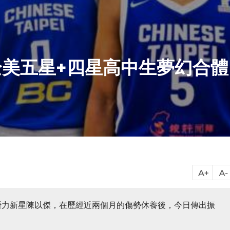
美五星+四星高中生夢幻合體
血潛力新星陳以傑，在歷經近兩個月的傷勢休養後，今日傳出振