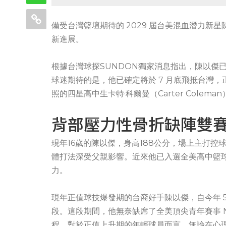
備受台灣籃壇期待的 2029 屆台美混血潛力
新進展。
根據台灣球探SUNDON獨家消息指出，陳以傑
球迷期待的是，他已確定將於 7 月底飛抵台灣，
照的四星高中生卡特·科爾曼（Carter Colem
背部壓力性骨折缺陣雙賽事
現年16歲的陳以傑，身高188公分，場上主打
體打法深受父親影響。近來他已入選全美高中籃
力。
現年正值球技爆發期的台裔好手陳以傑，自今年 5
段。這段期間，他無奈缺席了全美頂尖青年賽事 Nike EY
程，對於正值上升期的年輕球員而言，無論在心