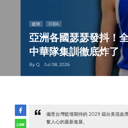
籃球
FIBA
亞洲各國瑟瑟發抖！全
中華隊集訓徹底炸了
By Q Jul 08, 2026
備受台灣籃壇期待的 2029 屆台美混
奮人心的最新進展。