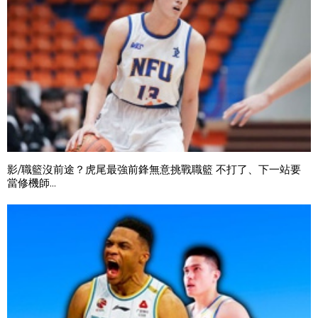
影/職籃沒前途？虎尾最強前鋒無意挑戰職籃 不打了、下一站要
當修機師...