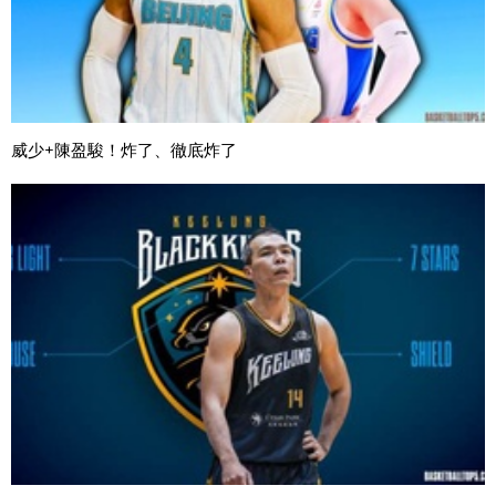
威少+陳盈駿！炸了、徹底炸了