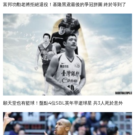
富邦功勳老將拒絕退役！基隆黑鳶最後的爭冠拼圖 終於等到了
願天堂也有籃球！盤點4位SBL英年早逝球星 共3人死於意外