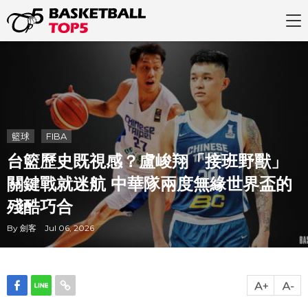
籃球
FIBA
台籃歷史既視感？盧峻翔「接班野獸」
關鍵戰就迷航 中華隊兩度無緣世界盃的
殘酷巧合
By 劍客 Jul 06, 2026