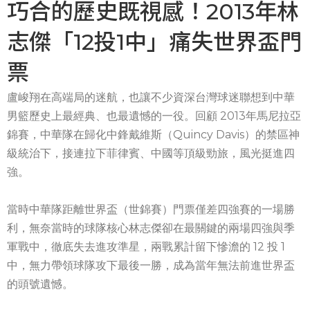
巧合的歷史既視感！2013年林
志傑「12投1中」痛失世界盃門
票
盧峻翔在高端局的迷航，也讓不少資深台灣球迷聯想到中華
男籃歷史上最經典、也最遺憾的一役。回顧 2013年馬尼拉亞
錦賽，中華隊在歸化中鋒戴維斯（Quincy Davis）的禁區神
級統治下，接連拉下菲律賓、中國等頂級勁旅，風光挺進四
強。
當時中華隊距離世界盃（世錦賽）門票僅差四強賽的一場勝
利，無奈當時的球隊核心林志傑卻在最關鍵的兩場四強與季
軍戰中，徹底失去進攻準星，兩戰累計留下慘澹的 12 投 1
中，無力帶領球隊攻下最後一勝，成為當年無法前進世界盃
的頭號遺憾。