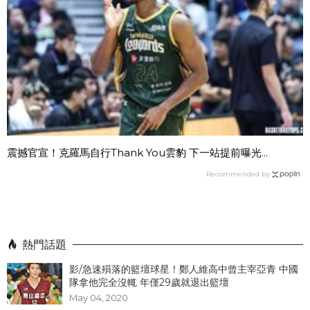
震撼官宣！克羅馬自行Thank You雲豹 下一站提前曝光...
Recommended by
熱門話題
影/急速殞落的籃壇球星！鄭人維高中曾主宰亞青 中國
隊拿他完全沒輒 年僅29歲就退出籃壇
May 04, 2020