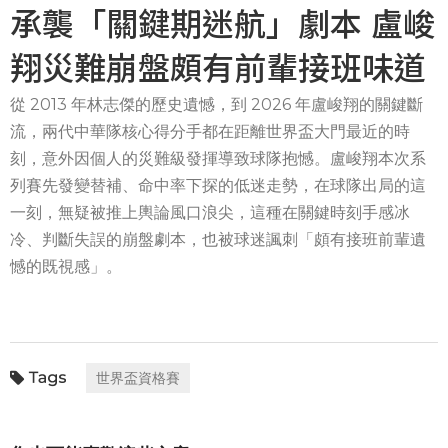
承襲「關鍵期迷航」劇本 盧峻
翔災難崩盤頗有前輩接班味道
從 2013 年林志傑的歷史遺憾，到 2026 年盧峻翔的關鍵斷
流，兩代中華隊核心得分手都在距離世界盃大門最近的時
刻，意外因個人的災難級發揮導致球隊抱憾。盧峻翔本次系
列賽先發變替補、命中率下探的低迷走勢，在球隊出局的這
一刻，無疑被推上輿論風口浪尖，這種在關鍵時刻手感冰
冷、判斷失誤的崩盤劇本，也被球迷諷刺「頗有接班前輩遺
憾的既視感」。
世界盃資格賽