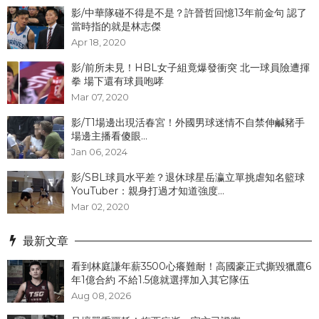
影/中華隊碰不得是不是？許晉哲回憶13年前金句 認了
當時指的就是林志傑
Apr 18, 2020
影/前所未見！HBL女子組竟爆發衝突 北一球員險遭揮
拳 場下還有球員咆哮
Mar 07, 2020
影/T1場邊出現活春宮！外國男球迷情不自禁伸鹹豬手
場邊主播看傻眼...
Jan 06, 2024
影/SBL球員水平差？退休球星岳瀛立單挑虐知名籃球
YouTuber：親身打過才知道強度...
Mar 02, 2020
最新文章
看到林庭謙年薪3500心癢難耐！高國豪正式撕毀獵鷹6
年1億合約 不給1.5億就選擇加入其它隊伍
Aug 08, 2026