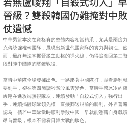
若無盧峻翔「自殺式切入」早
晉級？雙殺韓國仍難掩對中敗
仗遺憾
中華男籃本次在資格賽的整體內容相當精采，尤其是兩度力
克傳統強權韓國隊，展現出新世代國家隊的實力與韌性。然
而，最終無法掌握晉級主動權的導火線，仍得追溯回第二階
段對陣中國隊的關鍵戰役。
當時中華隊全場發揮出色、一路壓著中國隊打，眼看勝利就
要到手，卻在第四節讀秒階段風雲變色。當時手感冰冷的盧
峻翔在進攻端無視隊友，連續發動「自殺式切入」強行出
手，連續搞砸球隊領先權，直接葬送眼前的勝利。外界普遍
認為，倘若中華隊當時順利擊敗中國，早就能憑藉自身戰績
昂首晉級，根本不需看日韓大戰的臉色。