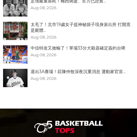
足壇嚴重噩耗！梅西病逝、官方已證實...
Aug 08, 2026
太毛了！北市19歲女子提神秘袋子現身派出所 打開竟
是屍體...
Aug 08, 2026
中信特攻又搶輸了！單場33分大殺器確定簽約台啤
Aug 08, 2026
退出3A賽場！莊陳仲敖深夜沉重消息 運動家官宣...
Aug 08, 2026