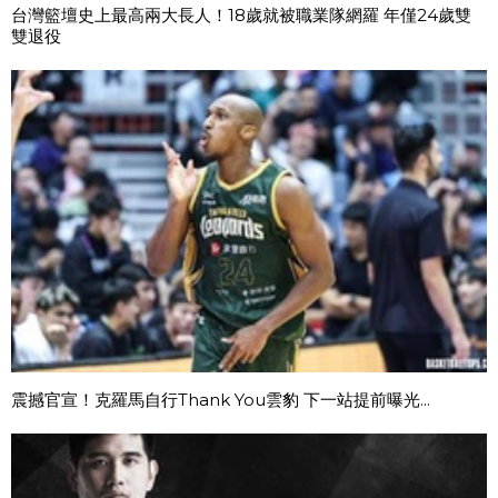
台灣籃壇史上最高兩大長人！18歲就被職業隊網羅 年僅24歲雙
雙退役
震撼官宣！克羅馬自行Thank You雲豹 下一站提前曝光...