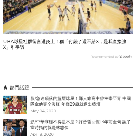
UBA球星社群留言遭炎上！稱「付錢了還不給X，是我直接強
X」引爭議
Recommended by
熱門話題
影/急速殞落的籃壇球星！鄭人維高中曾主宰亞青 中國
隊拿他完全沒輒 年僅29歲就退出籃壇
May 04, 2020
影/中華隊碰不得是不是？許晉哲回憶13年前金句 認了
當時指的就是林志傑
Apr 18, 2020