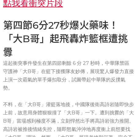
點我看衝突片段
第四節6分27秒爆火藥味！
「大B哥」起飛轟炸籃框遭挑
釁
這起衝突事件發生在第四節剩餘 6 分 27 秒時，中華隊禁區
守護神「大B哥」在籃下接獲隊友妙傳，展現驚人爆發力直接
上演一次霸氣的單手爆扣取分，試圖帶起中華隊的反撲氣
勢。
不料，在「大B哥」灌籃落地後，中國隊後衛高詩岩隨即快步
上前，故意用身體狠狠撞了「大B哥」一下。遭到挑釁的「大
B哥」當場感到極度不滿，立刻悍然出手將高詩岩強力推開。
高詩岩被推後情緒失控，隨即怒氣沖沖地再度衝上前想要找