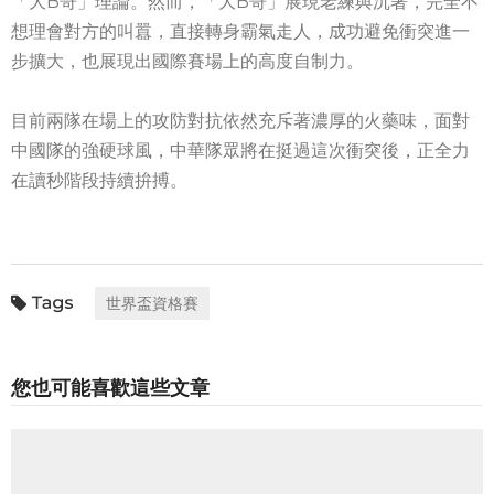
「大B哥」理論。然而，「大B哥」展現老練與沉著，完全不
想理會對方的叫囂，直接轉身霸氣走人，成功避免衝突進一
步擴大，也展現出國際賽場上的高度自制力。
目前兩隊在場上的攻防對抗依然充斥著濃厚的火藥味，面對
中國隊的強硬球風，中華隊眾將在挺過這次衝突後，正全力
在讀秒階段持續拚搏。
世界盃資格賽
您也可能喜歡這些文章