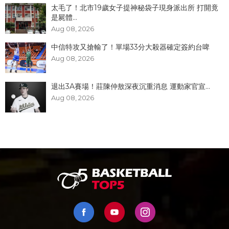
太毛了！北市19歲女子提神秘袋子現身派出所 打開竟
是屍體...
Aug 08, 2026
中信特攻又搶輸了！單場33分大殺器確定簽約台啤
Aug 08, 2026
退出3A賽場！莊陳仲敖深夜沉重消息 運動家官宣...
Aug 08, 2026