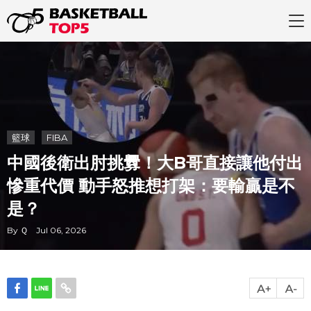
籃球
FIBA
中國後衛出肘挑釁！大B哥直接讓他付出
慘重代價 動手怒推想打架：要輸贏是不
是？
By Ｑ Jul 06, 2026