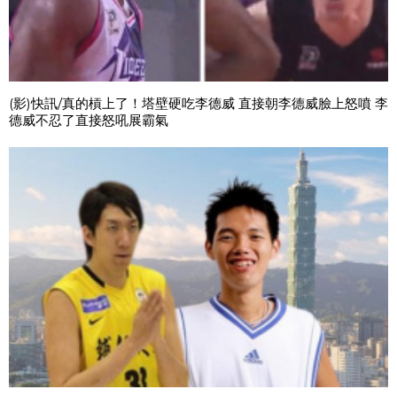
(影)快訊/真的槓上了！塔壁硬吃李德威 直接朝李德威臉上怒噴 李
德威不忍了直接怒吼展霸氣