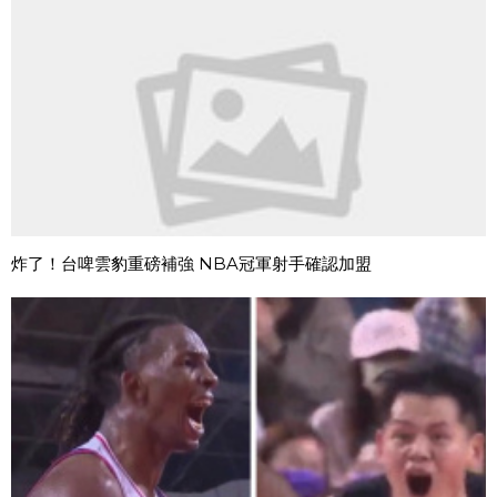
炸了！台啤雲豹重磅補強 NBA冠軍射手確認加盟