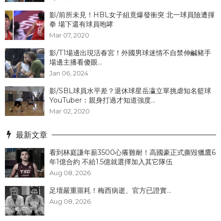
影/前所未見！HBL女子組竟爆發衝突 北一球員險遭揮
拳 場下還有球員咆哮
Mar 07, 2020
影/T1場邊出現活春宮！外國男球迷情不自禁伸鹹豬手
場邊主播看傻眼...
Jan 06, 2024
影/SBL球員水平差？退休球星岳瀛立單挑虐知名籃球
YouTuber：親身打過才知道強度...
Mar 02, 2020
最新文章
看到林庭謙年薪3500心癢難耐！高國豪正式撕毀獵鷹6
年1億合約 不給1.5億就選擇加入其它隊伍
Aug 08, 2026
足壇嚴重噩耗！梅西病逝、官方已證實...
Aug 08, 2026