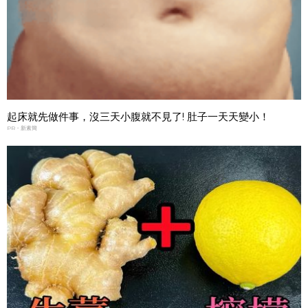
起床就先做件事，沒三天小腹就不見了! 肚子一天天變小！
PR・新素簡