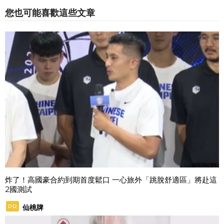
您也可能喜歡這些文章
炸了！高國豪合約到期首度鬆口 一心旅外「跳脫舒適區」將赴這
2國測試
PR
仙桃牌