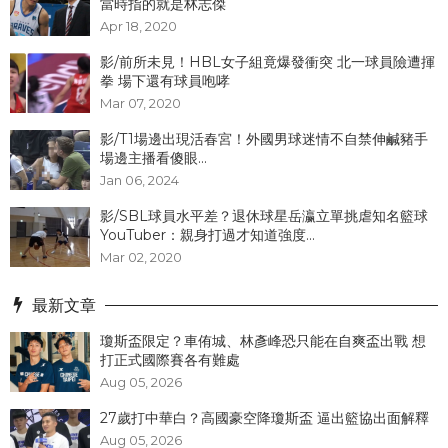
當時指的就是林志傑
Apr 18, 2020
影/前所未見！HBL女子組竟爆發衝突 北一球員險遭揮
拳 場下還有球員咆哮
Mar 07, 2020
影/T1場邊出現活春宮！外國男球迷情不自禁伸鹹豬手
場邊主播看傻眼...
Jan 06, 2024
影/SBL球員水平差？退休球星岳瀛立單挑虐知名籃球
YouTuber：親身打過才知道強度...
Mar 02, 2020
最新文章
瓊斯盃限定？車侑城、林彥峰恐只能在自爽盃出戰 想
打正式國際賽各有難處
Aug 05, 2026
27歲打中華白？高國豪空降瓊斯盃 逼出籃協出面解釋
Aug 05, 2026