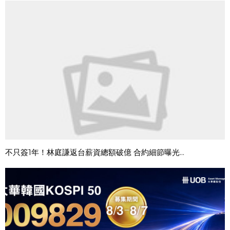
不只簽1年！林庭謙返台薪資總額破億 合約細節曝光...