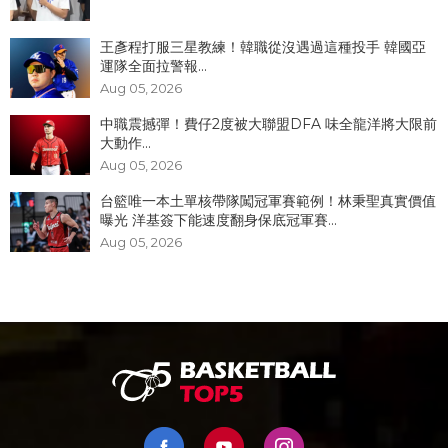
王彥程打服三星教練！韓職從沒遇過這種投手 韓國亞
運隊全面拉警報...
Aug 05, 2026
中職震撼彈！費仔2度被大聯盟DFA 味全龍洋將大限前
大動作...
Aug 05, 2026
台籃唯一本土單核帶隊闖冠軍賽範例！林秉聖真實價值
曝光 洋基簽下能速度翻身保底冠軍賽...
Aug 05, 2026