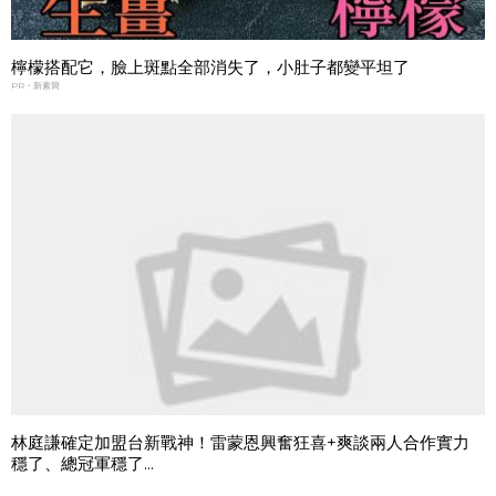
檸檬搭配它，臉上斑點全部消失了，小肚子都變平坦了
PR・新素簡
林庭謙確定加盟台新戰神！雷蒙恩興奮狂喜+爽談兩人合作實力
穩了、總冠軍穩了...