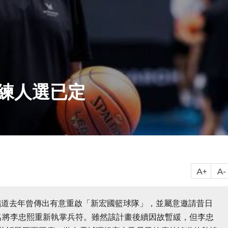
教練人選已定
鴻道去年曾傳出有意重啟「新宏國籃球隊」，並屬意邀請昔日
名將李忠熙重新執掌兵符。雖然該計畫後續因故暫緩，但李忠