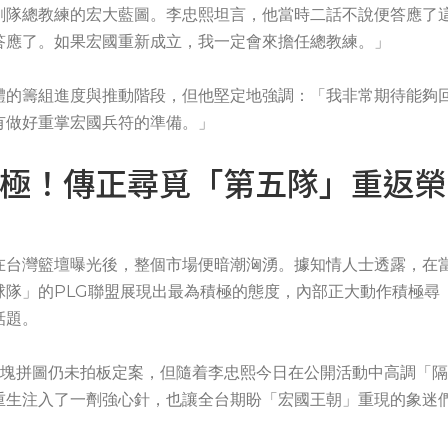
創隊總教練的宏大藍圖。李忠熙坦言，他當時二話不說便答應了
答應了。如果宏國重新成立，我一定會來擔任總教練。」
體的籌組進度與推動階段，但他堅定地強調：「我非常期待能夠
有做好重掌宏國兵符的準備。」
積極！傳正尋覓「第五隊」重返榮
在台灣籃壇曝光後，整個市場便暗潮洶湧。據知情人士透露，在
隊」的PLG聯盟展現出最為積極的態度，內部正大動作積極尋
話題。
第五塊拼圖仍未拍板定案，但隨着李忠熙今日在公開活動中高調「隔
重生注入了一劑強心針，也讓全台期盼「宏國王朝」重現的象迷