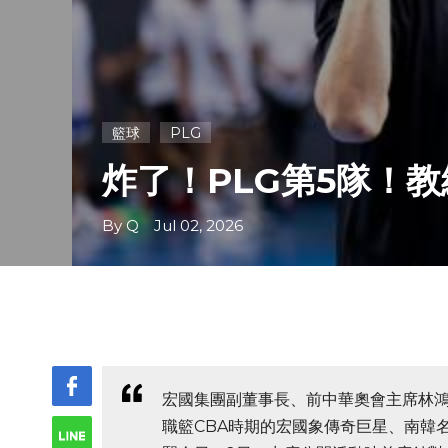
籃球
PLG
炸了！PLG第5隊！
By Q Jul 02, 2026
宏國集團副董事長、前中華奧會主席林
職籃CBA時期的宏國象傳奇巨星、南韓