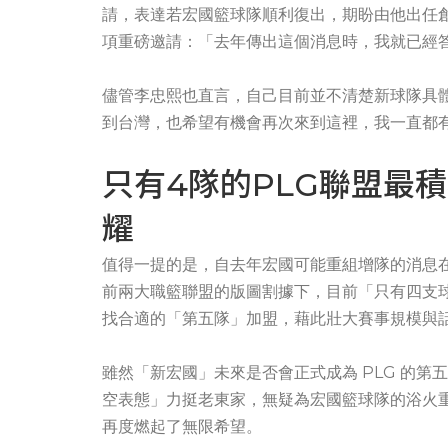
請，表達若宏國籃球隊順利復出，期盼由他出任
項重磅邀請：「去年傳出這個消息時，我就已經
儘管李忠熙也直言，自己目前並不清楚新球隊具
到台灣，也希望有機會再次來到這裡，我一直都
只有4隊的PLG聯盟最
耀
值得一提的是，自去年宏國可能重組增隊的消息
前兩大職籃聯盟的版圖割據下，目前「只有四支球
找合適的「第五隊」加盟，藉此壯大賽事規模與
雖然「新宏國」未來是否會正式成為 PLG 的
空表態」力挺老東家，無疑為宏國籃球隊的浴火
再度燃起了無限希望。