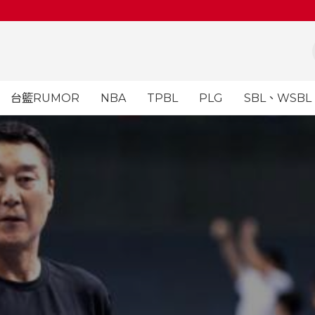
台籃RUMOR
NBA
TPBL
PLG
SBL、WSBL