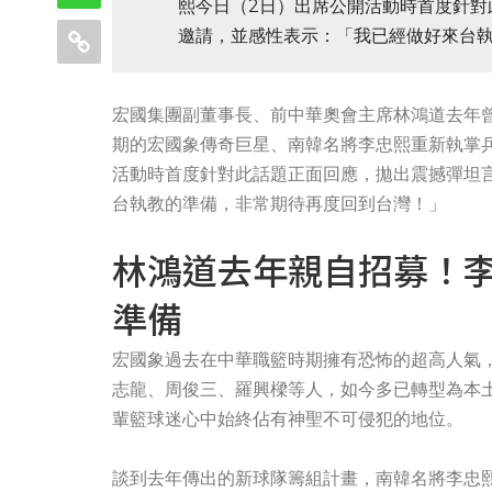
熙今日（2日）出席公開活動時首度針對
邀請，並感性表示：「我已經做好來台
宏國集團副董事長、前中華奧會主席林鴻道去年曾
期的宏國象傳奇巨星、南韓名將李忠熙重新執掌
活動時首度針對此話題正面回應，拋出震撼彈坦
台執教的準備，非常期待再度回到台灣！」
林鴻道去年親自招募！
準備
宏國象過去在中華職籃時期擁有恐怖的超高人氣
志龍、周俊三、羅興樑等人，如今多已轉型為本
輩籃球迷心中始終佔有神聖不可侵犯的地位。
談到去年傳出的新球隊籌組計畫，南韓名將李忠