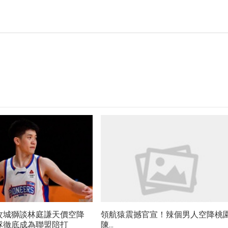
攻城獅談林庭謙天價空降
領航猿震撼官宣！辣個男人空降桃
隊徹底成為聯盟陪打
陳...