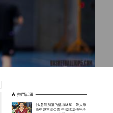
熱門話題
影/急速殞落的籃壇球星！鄭人維
高中曾主宰亞青 中國隊拿他完全