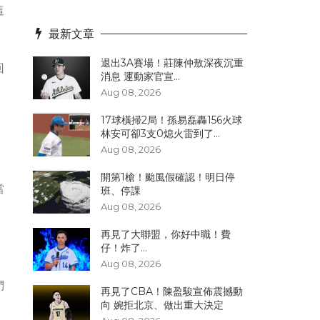
這
最新文章
退出3A賽場！莊陳仲敖深夜沉重
回
消息 運動家官宣...
Aug 08, 2026
17球橫掃2局！孫易磊轟156火球
林安可卻3支0熄火雷到了...
Aug 08, 2026
開第1槍！颱風假確認！明日停
當
班、停課
Aug 08, 2026
再見了大聯盟，你好中職！費
仔！炸了...
Aug 08, 2026
們
再見了CBA！陳盈駿宣佈震撼動
向 婉拒北京、做出重大決定