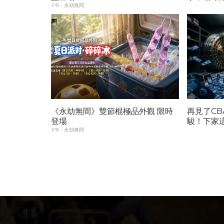
PR・永劫無間
《永劫無間》雙節棍極品外觀 限時
再見了C
登場
駿！下家這1
PR・永劫無間