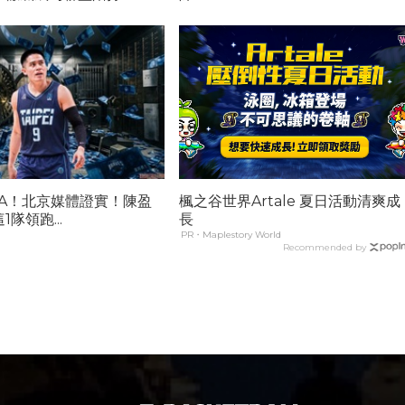
BA！北京媒體證實！陳盈
楓之谷世界Artale 夏日活動清爽成
隊領跑...
長
PR・Maplestory World
Recommended by