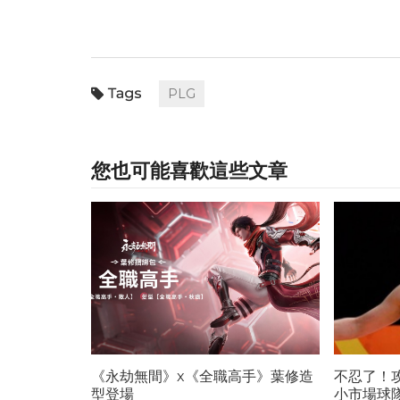
PLG
您也可能喜歡這些文章
《永劫無間》x《全職高手》葉修造
不忍了！
型登場
小市場球