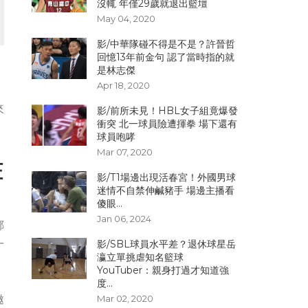
沒輒 年僅29歲就退出籃壇
May 04, 2020
影/中華隊碰不得是不是？許晉哲
回憶13年前金句 認了當時指的就
是林志傑
Apr 18, 2020
來
影/前所未見！HBL女子組竟爆發
衝突 北一球員險遭揮拳 場下還有
球員咆哮
Mar 07, 2020
在
影/T1場邊出現活春宮！外國男球
迷情不自禁伸鹹豬手 場邊主播看
傻眼...
Jan 06, 2024
鄭
一
影/SBL球員水平差？退休球星岳
瀛立單挑虐知名籃球
YouTuber：親身打過才知道強
度...
邀
Mar 02, 2020