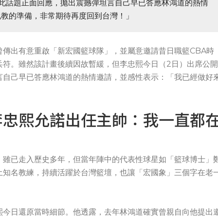
此話題正面回應，拋出震撼彈坦言自己早已答應林鴻道的熱情
執教的準備，非常期待再度回到台灣！」
傳出有意重啟「新宏國籃球隊」，並屬意邀請昔日職籃CBA時
兵符。雖然該計畫後續因故暫緩，但李忠熙今日（2日）出席公開
言自己早已答應林鴻道的熱情邀請，並感性表示：「我已經做好
李忠熙允諾出任主帥：我一直都
，雖已走入歷史多年，但當年陣中的代表性球星如「籃球博士」
土知名教練，持續活躍於台灣籃壇，也讓「宏國象」三個字在老
熙今日還原當時細節。他透露，去年林鴻道確實曾親自向他提出