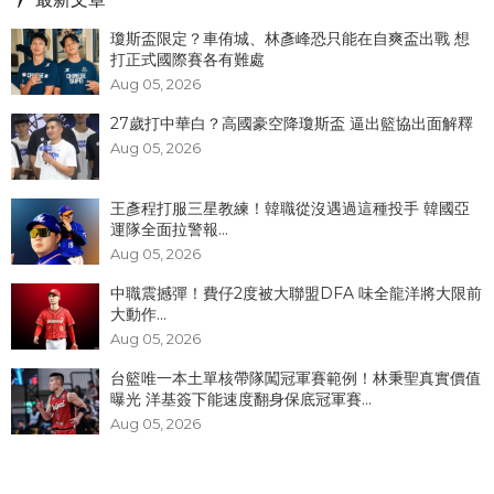
瓊斯盃限定？車侑城、林彥峰恐只能在自爽盃出戰 想
打正式國際賽各有難處
Aug 05, 2026
27歲打中華白？高國豪空降瓊斯盃 逼出籃協出面解釋
Aug 05, 2026
王彥程打服三星教練！韓職從沒遇過這種投手 韓國亞
運隊全面拉警報...
Aug 05, 2026
中職震撼彈！費仔2度被大聯盟DFA 味全龍洋將大限前
大動作...
Aug 05, 2026
台籃唯一本土單核帶隊闖冠軍賽範例！林秉聖真實價值
曝光 洋基簽下能速度翻身保底冠軍賽...
Aug 05, 2026