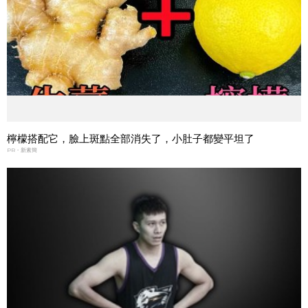
檸檬搭配它，臉上斑點全部消失了，小肚子都變平坦了
PR・新素簡