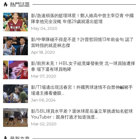
熱門話題
影/急速殞落的籃壇球星！鄭人維高中曾主宰亞青 中國
隊拿他完全沒輒 年僅29歲就退出籃壇
May 04, 2020
影/中華隊碰不得是不是？許晉哲回憶13年前金句 認了
當時指的就是林志傑
Apr 18, 2020
影/前所未見！HBL女子組竟爆發衝突 北一球員險遭揮
拳 場下還有球員咆哮
Mar 07, 2020
影/T1場邊出現活春宮！外國男球迷情不自禁伸鹹豬手
場邊主播看傻眼...
Jan 06, 2024
影/SBL球員水平差？退休球星岳瀛立單挑虐知名籃球
YouTuber：親身打過才知道強度...
Mar 02, 2020
最新文章