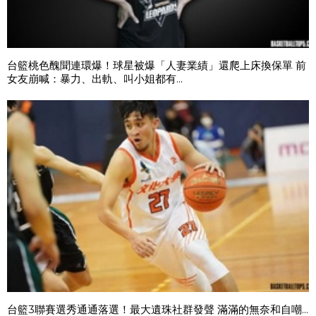
台籃桃色醜聞連環爆！球星被爆「人妻業績」還爬上床換保單 前
女友崩喊：暴力、出軌、叫小姐都有...
台籃3聯賽選秀通通落選！最大遺珠社群發聲 滿滿的無奈和自嘲...