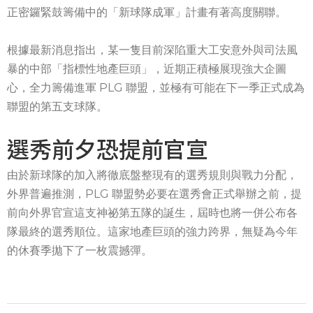
正密鑼緊鼓籌備中的「新球隊成軍」計畫有著高度關聯。
根據最新消息指出，某一隻目前深陷重大工安意外與司法風
暴的中部「指標性地產巨頭」，近期正積極展現強大企圖
心，全力籌備進軍 PLG 聯盟，並極有可能在下一季正式成為
聯盟的第五支球隊。
選秀前夕恐提前官宣
由於新球隊的加入將徹底盤整現有的選秀規則與戰力分配，
外界普遍推測，PLG 聯盟勢必要在選秀會正式舉辦之前，提
前向外界官宣這支神祕第五隊的誕生，屆時也將一併公布各
隊最終的選秀順位。這家地產巨頭的強力跨界，無疑為今年
的休賽季拋下了一枚震撼彈。