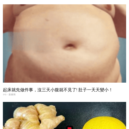
起床就先做件事，沒三天小腹就不見了! 肚子一天天變小！
PR・新素簡