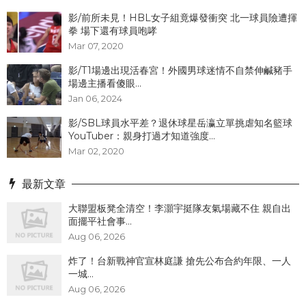
影/前所未見！HBL女子組竟爆發衝突 北一球員險遭揮
拳 場下還有球員咆哮
Mar 07, 2020
影/T1場邊出現活春宮！外國男球迷情不自禁伸鹹豬手
場邊主播看傻眼...
Jan 06, 2024
影/SBL球員水平差？退休球星岳瀛立單挑虐知名籃球
YouTuber：親身打過才知道強度...
Mar 02, 2020
最新文章
大聯盟板凳全清空！李灝宇挺隊友氣場藏不住 親自出
面擺平社會事...
Aug 06, 2026
炸了！台新戰神官宣林庭謙 搶先公布合約年限、一人
一城...
Aug 06, 2026