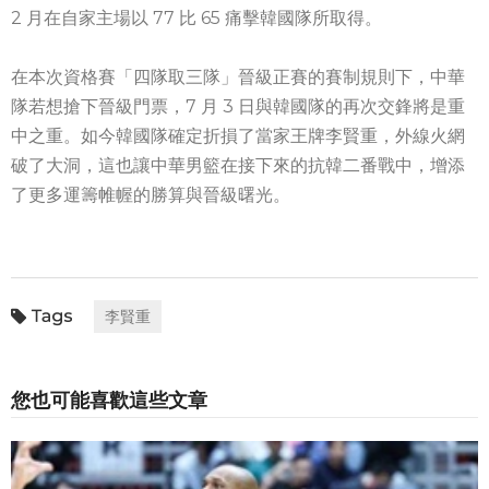
2 月在自家主場以 77 比 65 痛擊韓國隊所取得。
在本次資格賽「四隊取三隊」晉級正賽的賽制規則下，中華
隊若想搶下晉級門票，7 月 3 日與韓國隊的再次交鋒將是重
中之重。如今韓國隊確定折損了當家王牌李賢重，外線火網
破了大洞，這也讓中華男籃在接下來的抗韓二番戰中，增添
了更多運籌帷幄的勝算與晉級曙光。
李賢重
您也可能喜歡這些文章