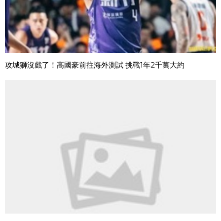
攻城獅沒戲了！高國豪前往海外測試 挑戰1年2千萬大約