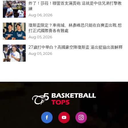
炸了！​莎菈！聯盟首支滿貫砲 這就是中信兄弟打擊教
練
Aug 06, 2026
瓊斯盃限定？車侑城、林彥峰恐只能在自爽盃出戰 想
打正式國際賽各有難處
Aug 05, 2026
27歲打中華白？高國豪空降瓊斯盃 逼出籃協出面解釋
Aug 05, 2026