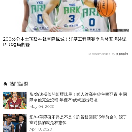
200公分本土頂級神鋒空降風城！洋基工程新賽季首發五虎確認
PLG格局劇變...
Recommended by
熱門話題
影/急速殞落的籃壇球星！鄭人維高中曾主宰亞青 中國
隊拿他完全沒輒 年僅29歲就退出籃壇
May 04, 2020
影/中華隊碰不得是不是？許晉哲回憶13年前金句 認了
當時指的就是林志傑
Apr 18, 2020