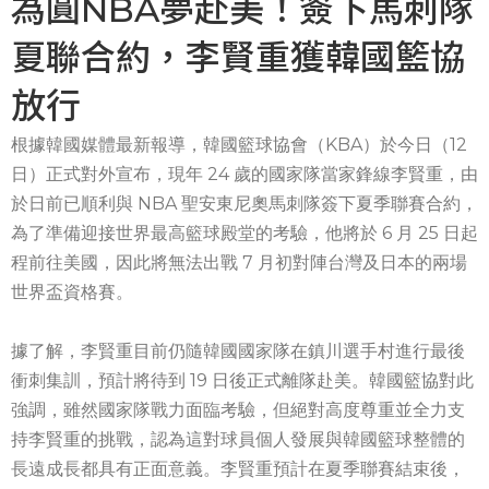
為圓NBA夢赴美！簽下馬刺隊
夏聯合約，李賢重獲韓國籃協
放行
根據韓國媒體最新報導，韓國籃球協會（KBA）於今日（12
日）正式對外宣布，現年 24 歲的國家隊當家鋒線李賢重，由
於日前已順利與 NBA 聖安東尼奧馬刺隊簽下夏季聯賽合約，
為了準備迎接世界最高籃球殿堂的考驗，他將於 6 月 25 日起
程前往美國，因此將無法出戰 7 月初對陣台灣及日本的兩場
世界盃資格賽。
據了解，李賢重目前仍隨韓國國家隊在鎮川選手村進行最後
衝刺集訓，預計將待到 19 日後正式離隊赴美。韓國籃協對此
強調，雖然國家隊戰力面臨考驗，但絕對高度尊重並全力支
持李賢重的挑戰，認為這對球員個人發展與韓國籃球整體的
長遠成長都具有正面意義。李賢重預計在夏季聯賽結束後，