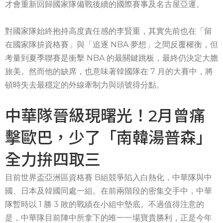
才會重新回歸國家隊備戰後續的國際賽事及名古屋亞運。
對國家隊始終抱持高度責任感的李賢重，其實先前也在「留
在國家隊拚資格賽」與「追逐 NBA 夢想」之間反覆權衡，但
考量到夏季聯賽是衝擊 NBA 的最關鍵跳板，最終仍決定大膽
旅美。然而他的缺席，也意味著韓國隊在 7 月的大賽中，將
頓時失去最穩定的外線牽制力與頭號得分點。
中華隊晉級現曙光！2月曾痛
擊歐巴，少了「南韓湯普森」
全力拚四取三
目前世界盃亞洲區資格賽 B組競爭陷入白熱化，中華隊與中
國、日本及韓國同處一組。在前兩階段的密集交手中，中華
隊暫時以 1 勝 3 敗的戰績在小組中墊底。不過值得注意的
是，中華隊目前陣中所拿下的唯一一場寶貴勝利，正是今年