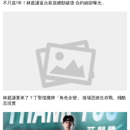
不只簽1年！林庭謙返台薪資總額破億 合約細節曝光...
林庭謙要來了？丁聖儒攤牌「角色全變」 後場恐掀生存戰、殘酷
且現實