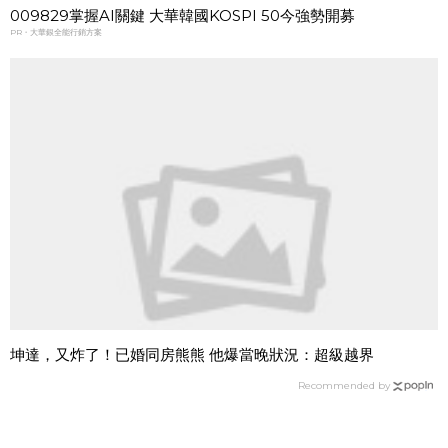
009829掌握AI關鍵 大華韓國KOSPI 50今強勢開募
PR・大華銀全能行銷方案
坤達，又炸了！已婚同房熊熊 他爆當晚狀況：超級越界
Recommended by