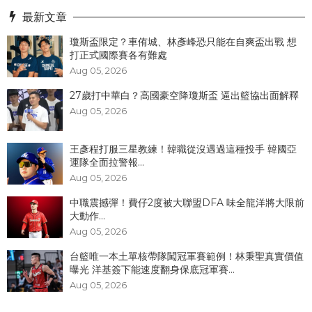
最新文章
瓊斯盃限定？車侑城、林彥峰恐只能在自爽盃出戰 想
打正式國際賽各有難處
Aug 05, 2026
27歲打中華白？高國豪空降瓊斯盃 逼出籃協出面解釋
Aug 05, 2026
王彥程打服三星教練！韓職從沒遇過這種投手 韓國亞
運隊全面拉警報...
Aug 05, 2026
中職震撼彈！費仔2度被大聯盟DFA 味全龍洋將大限前
大動作...
Aug 05, 2026
台籃唯一本土單核帶隊闖冠軍賽範例！林秉聖真實價值
曝光 洋基簽下能速度翻身保底冠軍賽...
Aug 05, 2026