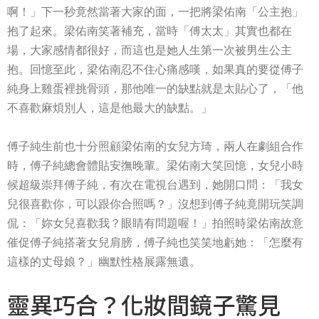
啊！」下一秒竟然當著大家的面，一把將梁佑南「公主抱」
抱了起來。梁佑南笑著補充，當時「傅太太」其實也都在
場，大家感情都很好，而這也是她人生第一次被男生公主
抱。回憶至此，梁佑南忍不住心痛感嘆，如果真的要從傅子
純身上雞蛋裡挑骨頭，那他唯一的缺點就是太貼心了，「他
不喜歡麻煩別人，這是他最大的缺點。」
傅子純生前也十分照顧梁佑南的女兒方琦，兩人在劇組合作
時，傅子純總會體貼安撫晚輩。梁佑南大笑回憶，女兒小時
候超級崇拜傅子純，有次在電視台遇到，她開口問：「我女
兒很喜歡你，可以跟你合照嗎？」沒想到傅子純竟開玩笑調
侃：「妳女兒喜歡我？眼睛有問題喔！」拍照時梁佑南故意
催促傅子純搭著女兒肩膀，傅子純也笑笑地虧她：「怎麼有
這樣的丈母娘？」幽默性格展露無遺。
靈異巧合？化妝間鏡子驚見