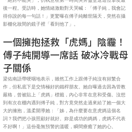
「絕對不能哭」，仍執意在第一時間哭奔靈堂送這位摯友最
後一程。受訪時，她情緒激動對天哭喊：「傅子純，我會記
得你說的每一句話！」更驚曝在傅子純離世隔天，突然在攝
影棚化妝間的鏡子裡「看到他了」。
一個擁抱拯救「虎媽」陰霾！
傅子純開導一席話 破冰冷戰母
子關係
梁佑南語帶哽咽地表示，雖然工作上跟傅子純沒有頻繁合
作，但私底下是交情極好的鐵桿朋友。她自曝過去因為管教
嚴格，曾被貼上「虎媽」標籤，內心非常在意和受傷。沒想
到有次在棚內遇到傅子純，對方竟突然走過來給了她一個大
大的擁抱，溫柔開導她：「姊，為什麼要在意虎媽這個名
詞？我們把小孩照顧好就好。妳是成功的媽媽，虎媽不代表
不好啊！」這份毫無預警的溫暖，瞬間療癒了她的心。