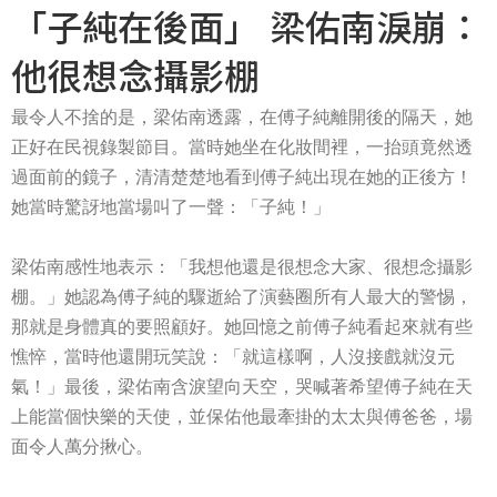
「子純在後面」 梁佑南淚崩：
他很想念攝影棚
最令人不捨的是，梁佑南透露，在傅子純離開後的隔天，她
正好在民視錄製節目。當時她坐在化妝間裡，一抬頭竟然透
過面前的鏡子，清清楚楚地看到傅子純出現在她的正後方！
她當時驚訝地當場叫了一聲：「子純！」
梁佑南感性地表示：「我想他還是很想念大家、很想念攝影
棚。」她認為傅子純的驟逝給了演藝圈所有人最大的警惕，
那就是身體真的要照顧好。她回憶之前傅子純看起來就有些
憔悴，當時他還開玩笑說：「就這樣啊，人沒接戲就沒元
氣！」最後，梁佑南含淚望向天空，哭喊著希望傅子純在天
上能當個快樂的天使，並保佑他最牽掛的太太與傅爸爸，場
面令人萬分揪心。