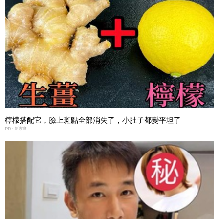
檸檬搭配它，臉上斑點全部消失了，小肚子都變平坦了
PR・新素簡