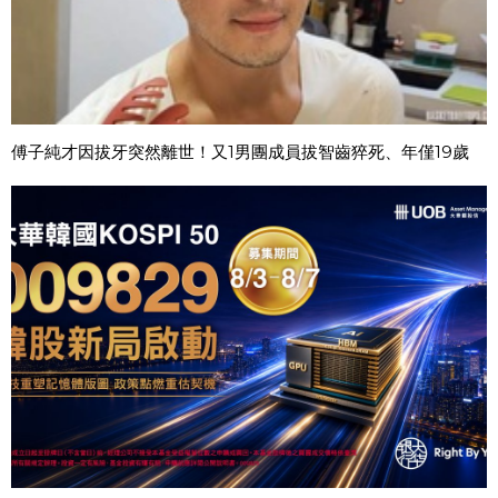
傅子純才因拔牙突然離世！又1男團成員拔智齒猝死、年僅19歲