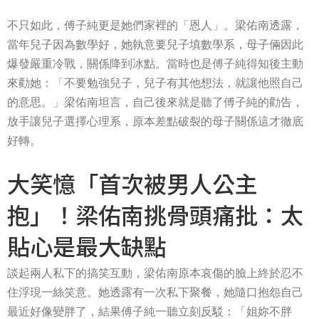
不只如此，傅子純更是她們家裡的「恩人」。梁佑南透露，
當年兒子因為數學好，她執意要兒子填數學系，母子倆因此
爆發嚴重冷戰，關係降到冰點。當時也是傅子純得知後主動
來勸她：「不要勉強兒子，兒子有其他想法，就讓他照自己
的意思。」梁佑南坦言，自己後來就是聽了傅子純的勸告，
放手讓兒子選擇心理系，原本差點破裂的母子關係這才徹底
好轉。
大笑憶「首次被男人公主
抱」！梁佑南挑骨頭痛批：太
貼心是最大缺點
談起兩人私下的搞笑互動，梁佑南原本哀傷的臉上終於忍不
住浮現一絲笑意。她透露有一次私下聚餐，她隨口抱怨自己
最近好像變胖了，結果傅子純一聽立刻反駁：「姐妳不胖