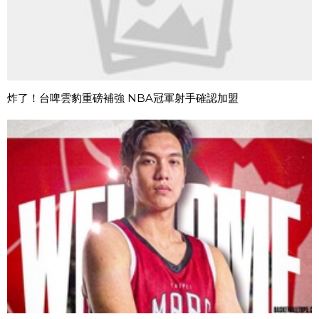
炸了！台啤雲豹重磅補強 NBA冠軍射手確認加盟