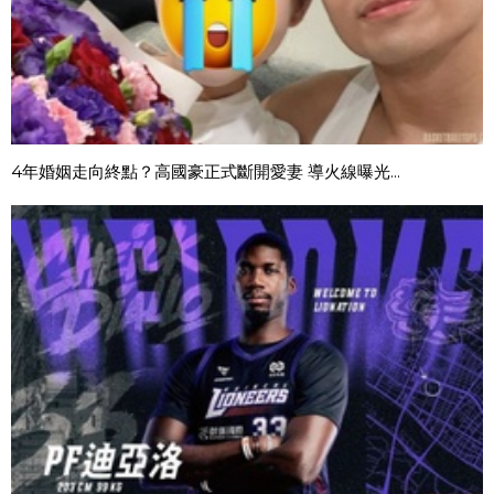
4年婚姻走向終點？高國豪正式斷開愛妻 導火線曝光...