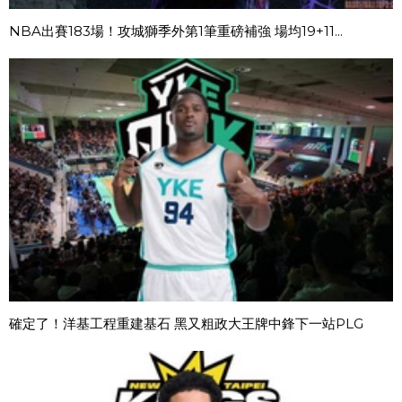
NBA出賽183場！攻城獅季外第1筆重磅補強 場均19+11...
確定了！洋基工程重建基石 黑又粗政大王牌中鋒下一站PLG