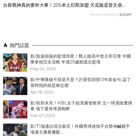
台新戰神真的要幹大事！205本土巨獸加盟 天花版是曾文鼎...
Recommended by
熱門話題
影/急速殞落的籃壇球星！鄭人維高中曾主宰亞青 中國
隊拿他完全沒輒 年僅29歲就退出籃壇
May 04, 2020
影/中華隊碰不得是不是？許晉哲回憶13年前金句 認了
當時指的就是林志傑
Apr 18, 2020
影/前所未見！HBL女子組竟爆發衝突 北一球員險遭揮
拳 場下還有球員咆哮
Mar 07, 2020
影/T1場邊出現活春宮！外國男球迷情不自禁伸鹹豬手
場邊主播看傻眼...