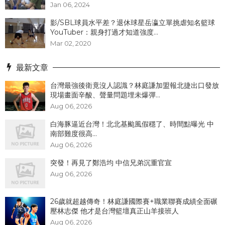
Jan 06, 2024
影/SBL球員水平差？退休球星岳瀛立單挑虐知名籃球
YouTuber：親身打過才知道強度...
Mar 02, 2020
最新文章
台灣最強後衛竟沒人認識？林庭謙加盟報北捷出口發放
現場畫面辛酸、聲量問題埋未爆彈...
Aug 06, 2026
白海豚逼近台灣！北北基颱風假穩了、時間點曝光 中
南部難度很高...
Aug 06, 2026
突發！再見了鄭浩均 中信兄弟沉重官宣
Aug 06, 2026
26歲就超越傳奇！林庭謙國際賽+職業聯賽成績全面碾
壓林志傑 他才是台灣籃壇真正山羊接班人
Aug 06, 2026