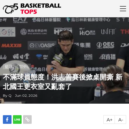
籃球
TPBL
不滿球員態度！洪志善賽後掀桌開撕 新
北國王更衣室又亂套了
By Q Jun 02, 2026