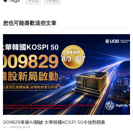
PLG
TPBL
您也可能喜歡這些文章
009829掌握AI關鍵 大華韓國KOSPI 50今強勢開募
PR・大華銀全能行銷方案