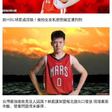
前HBL球星成淫狼！偷拍女友私密照確定遭判刑
台灣最強後衛竟沒人認識？林庭謙加盟報北捷出口發放 現場畫面
辛酸、聲量問題埋未爆彈...