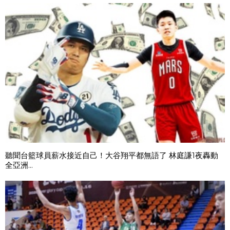
聽聞台籃球員薪水接近自己！大谷翔平都無語了 林庭謙1夜轟動
全亞洲...