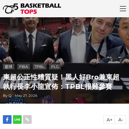
籃球
FIBA
TPBL
PLG
東超公正性糟質疑！黑人好Bro兼東超
執行長李小龍宣佈：TPBL很難參賽
By Q May 27, 2026