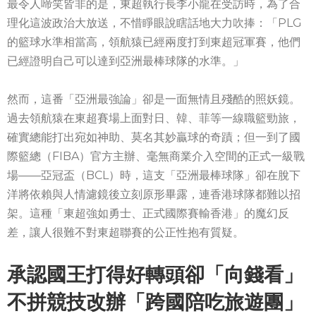
最令人啼笑皆非的是，東超執行長李小龍在受訪時，為了合
理化這波政治大放送，不惜睜眼說瞎話地大力吹捧：「PLG
的籃球水準相當高，領航猿已經兩度打到東超冠軍賽，他們
已經證明自己可以達到亞洲最棒球隊的水準。」
然而，這番「亞洲最強論」卻是一面無情且殘酷的照妖鏡。
過去領航猿在東超賽場上面對日、韓、菲等一線職籃勁旅，
確實總能打出宛如神助、莫名其妙贏球的奇蹟；但一到了國
際籃總（FIBA）官方主辦、毫無商業介入空間的正式一級戰
場——亞冠盃（BCL）時，這支「亞洲最棒球隊」卻在脫下
洋將依賴與人情濾鏡後立刻原形畢露，連香港球隊都難以招
架。這種「東超強如勇士、正式國際賽輸香港」的魔幻反
差，讓人很難不對東超聯賽的公正性抱有質疑。
承認國王打得好轉頭卻「向錢看」
不拼競技改辦「跨國陪吃旅遊團」