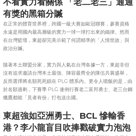
不看實力看關係 「老二老三」通通
有獎的黑箱分贓
在正常的體育世界裡，跨國一級大賽如歐冠聯賽，參賽資格
永遠是用國內最高層級的實力一球一球打出來的鐵律。然而
在台灣籃壇，東超卻完美示範了何謂精準的「人情世故」與
政治分贓。
隨著本土聯盟分家，實力與人氣在台灣各據一方，東超非但
沒有追求邀請台灣本土最強、陣容最齊全的隊伍共襄盛舉，
反而選擇將名額死死鎖在 PLG 體系內。更令人噴飯的是，由
於名額過剩，下賽季 PLG 連例行賽老二富邦勇士、老三台鋼
獵鷹都能「見者有份」打包送出國。
東超強如亞洲勇士、BCL 慘輸香
港？李小龍盲目吹捧戳破實力泡泡