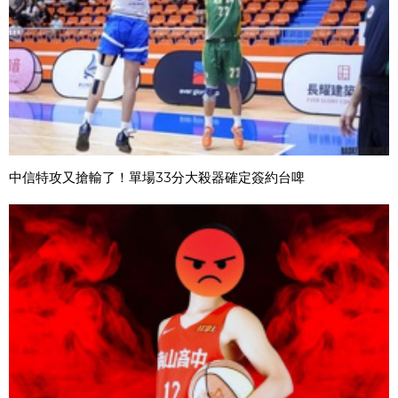
中信特攻又搶輸了！單場33分大殺器確定簽約台啤