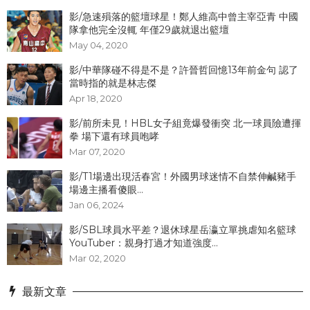
影/急速殞落的籃壇球星！鄭人維高中曾主宰亞青 中國
隊拿他完全沒輒 年僅29歲就退出籃壇
May 04, 2020
影/中華隊碰不得是不是？許晉哲回憶13年前金句 認了
當時指的就是林志傑
Apr 18, 2020
影/前所未見！HBL女子組竟爆發衝突 北一球員險遭揮
拳 場下還有球員咆哮
Mar 07, 2020
影/T1場邊出現活春宮！外國男球迷情不自禁伸鹹豬手
場邊主播看傻眼...
Jan 06, 2024
影/SBL球員水平差？退休球星岳瀛立單挑虐知名籃球
YouTuber：親身打過才知道強度...
Mar 02, 2020
最新文章