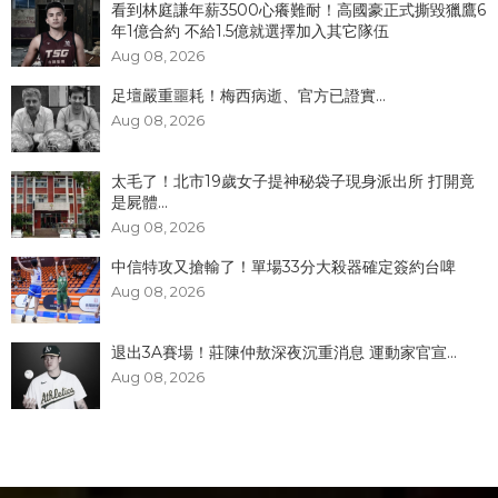
看到林庭謙年薪3500心癢難耐！高國豪正式撕毀獵鷹6
年1億合約 不給1.5億就選擇加入其它隊伍
Aug 08, 2026
足壇嚴重噩耗！梅西病逝、官方已證實...
Aug 08, 2026
太毛了！北市19歲女子提神秘袋子現身派出所 打開竟
是屍體...
Aug 08, 2026
中信特攻又搶輸了！單場33分大殺器確定簽約台啤
Aug 08, 2026
退出3A賽場！莊陳仲敖深夜沉重消息 運動家官宣...
Aug 08, 2026