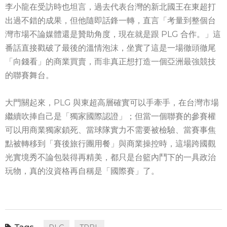
李小龍在受訪時也坦言，過去代表台灣的新北國王在東超打
出過不錯的成果，但他隨即話鋒一轉，直言「考量到整個台
灣市場不論媒體還是贊助角度，現在就是跟 PLG 合作。」這
番話直接戳破了最後的溫情泡沫，坐實了這是一場徹頭徹尾
「向錢看」的商業買賣，而非真正想打造一個亞洲最強競技
的聯賽舞台。
大門關起來，PLG 與東超高層確實可以手牽手，在台灣市場
繼續吹捧自己是「獨家國際認證」；但當一個聯賽的參賽權
可以用商業獨家鎖死、當球隊實力不需要被檢驗、當賽事焦
點被轉移到「賽後旅行團用餐」與商業操控時，這場跨國觀
光實境秀不論包裝得再精美，都只是台籃內鬥下的一具政治
玩物，真的沒資格再自稱是「國際賽」了。