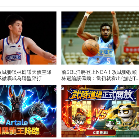
攻城獅談林庭謙天價空降
前SBL洋將登上NBA！攻城獅教頭
隊徹底成為聯盟陪打
林冠綸談佩爾：當初就看出他能打
NBA