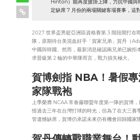
Hinton）能再度披掛上陣，力抗中
定缺席 7 月份的兩場關鍵客場賽事，這
2027 世界盃男籃亞洲區資格賽第 3 階段開打在
隊，原期待台美混血好手「賀家兄弟」賀丹（Adam H
中國與韓國。然而，最新消息確認兩兄弟已婉拒本
求晉級第 2 輪的中華隊而言，戰力損失極大。
賀博劍指 NBA！暑假
家隊戰袍
上季榮膺 NCAA 常春藤聯盟年度第一隊的賀博
惜過去三年在台灣打球的時光，但為了在大三賽
管遺憾缺席，賀博仍承諾未來仍有機會回歸國家
賀丹傳轉戰職業舞台！