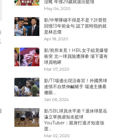
沒輒 年僅29歲就退出籃壇
May 04, 2020
影/中華隊碰不得是不是？許晉哲
回憶13年前金句 認了當時指的就
是林志傑
華
Apr 18, 2020
抗
影/前所未見！HBL女子組竟爆發
衝突 北一球員險遭揮拳 場下還有
球員咆哮
Mar 07, 2020
影/T1場邊出現活春宮！外國男球
迷情不自禁伸鹹豬手 場邊主播看
傻眼...
Jan 06, 2024
儘
影/SBL球員水平差？退休球星岳
瀛立單挑虐知名籃球
YouTuber：親身打過才知道強
度...
Mar 02, 2020