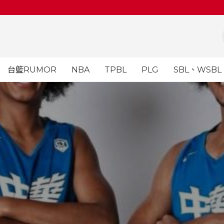
台籃RUMOR
NBA
TPBL
PLG
SBL、WSBL