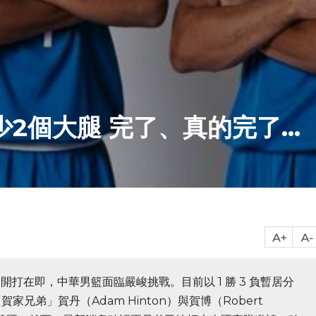
2個大腿 完了、真的完了...
段開打在即，中華男籃面臨嚴峻挑戰。目前以 1 勝 3 負暫居分
兄弟」賀丹（Adam Hinton）與賀博（Robert