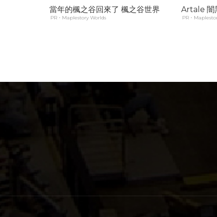
當年的楓之谷回來了 楓之谷世界
Artale
PR・Maplestory Worlds
PR・Maplestor