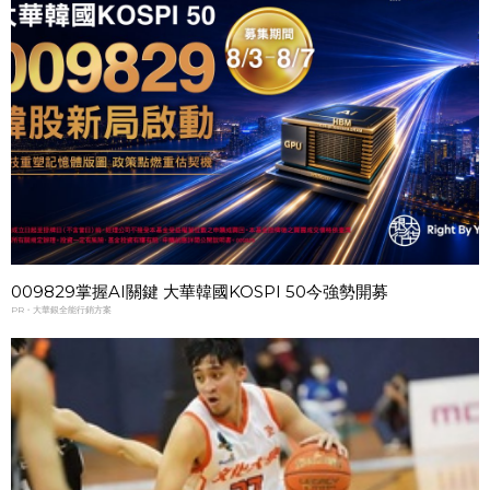
009829掌握AI關鍵 大華韓國KOSPI 50今強勢開募
PR・大華銀全能行銷方案