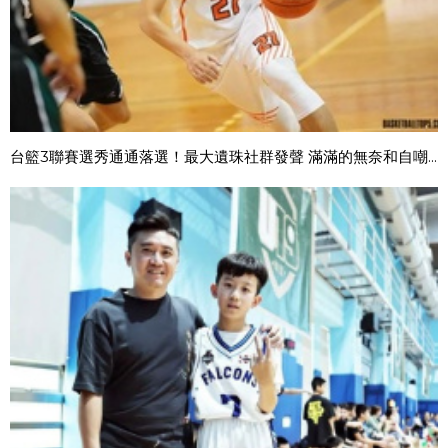
台籃3聯賽選秀通通落選！最大遺珠社群發聲 滿滿的無奈和自嘲...