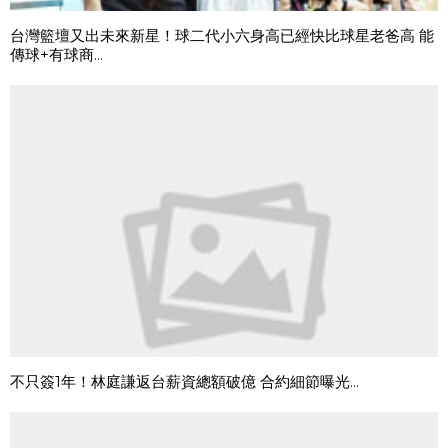
台灣籃壇又出未來新星！球二代小六身高已經快比球星老爸高 能
傳球+有球商...
不只簽1年！林庭謙返台薪資總額破億 合約細節曝光...