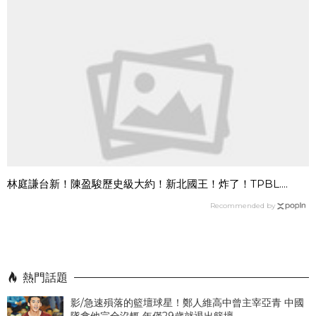
林庭謙台新！陳盈駿歷史級大約！新北國王！炸了！TPBL....
Recommended by
熱門話題
影/急速殞落的籃壇球星！鄭人維高中曾主宰亞青 中國
隊拿他完全沒輒 年僅29歲就退出籃壇