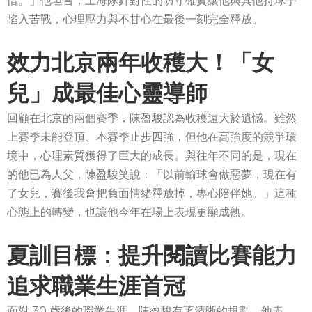
惜。」他坦言，上海隊針對性的防守確實讓他與其他持球手
陷入苦戰，心理壓力與不甘心在最後一刻完全釋放。
效力北京兩年收穫大！「女
兒」成最佳心靈導師
回顧在北京的兩個賽季，陳盈駿認為收穫遠大於遺憾。雖然
上賽季未能登頂、本賽季止步四強，但他在高強度的競爭環
境中，心理素質獲得了巨大的成長。與往年不同的是，現在
的他已為人父，陳盈駿笑說：「以前輸球會做惡夢，現在有
了女兒，賽後我會把負面情緒釋放掉，專心陪伴她。」這種
心態上的轉變，也讓他今年在場上表現更顯成熟。
夏訓目標：提升閱讀比賽能力
追求職業生涯首冠
面對 30 歲後的職業生涯，陳盈駿有著清晰的規劃。他表