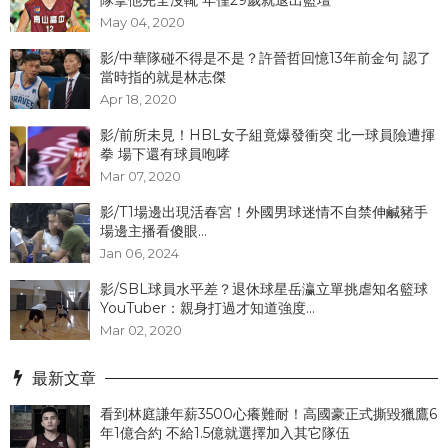
May 04, 2020
影/中華隊碰不得是不是？許晉哲回憶13年前金句 認了
當時指的就是林志傑
Apr 18, 2020
影/前所未見！HBL女子組竟爆發衝突 北一球員險遭揮
拳 場下還有球員咆哮
Mar 07, 2020
影/T1場邊出現活春宮！外國男球迷情不自禁伸鹹豬手
場邊主播看傻眼...
Jan 06, 2024
影/SBL球員水平差？退休球星岳瀛立單挑虐知名籃球
YouTuber：親身打過才知道強度...
Mar 02, 2020
最新文章
看到林庭謙年薪3500心癢難耐！高國豪正式撕毀獵鷹6
年1億合約 不給1.5億就選擇加入其它隊伍