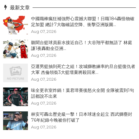
最新文章
中國職棒瘋狂補強野心震撼大聯盟！日職184轟怪物確
定加盟 總計7大咖確認空降、衝擊亞洲版圖...
Aug 07, 2026
聽聞台籃球員薪水接近自己！大谷翔平都無語了 林庭
謙1夜轟動全亞洲...
Aug 07, 2026
亞運男籃抽到死亡之組！攻城獅教練率約旦台籃復仇者
大軍 杰倫領銜3大籃壇棄將殺回來...
Aug 07, 2026
味全更衣室炸鍋！葉君璋賽後怒火全開 全隊被震到1句
話都說不出來
Aug 07, 2026
林安可轟出歷史級一擊！日本球迷全起立 西武獅塵封
76年紀錄今晚被你打破了
Aug 07, 2026