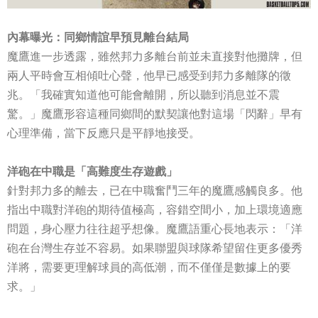
內幕曝光：同鄉情誼早預見離台結局
魔鷹進一步透露，雖然邦力多離台前並未直接對他攤牌，但
兩人平時會互相傾吐心聲，他早已感受到邦力多離隊的徵
兆。「我確實知道他可能會離開，所以聽到消息並不震
驚。」魔鷹形容這種同鄉間的默契讓他對這場「閃辭」早有
心理準備，當下反應只是平靜地接受。
洋砲在中職是「高難度生存遊戲」
針對邦力多的離去，已在中職奮鬥三年的魔鷹感觸良多。他
指出中職對洋砲的期待值極高，容錯空間小，加上環境適應
問題，身心壓力往往超乎想像。魔鷹語重心長地表示：「洋
砲在台灣生存並不容易。如果聯盟與球隊希望留住更多優秀
洋將，需要更理解球員的高低潮，而不僅僅是數據上的要
求。」