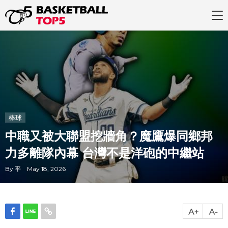
棒球
中職又被大聯盟挖牆角？魔鷹爆同鄉邦
力多離隊內幕 台灣不是洋砲的中繼站
By 平 May 18, 2026