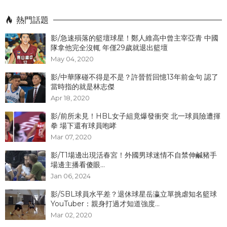
熱門話題
影/急速殞落的籃壇球星！鄭人維高中曾主宰亞青 中國
隊拿他完全沒輒 年僅29歲就退出籃壇
May 04, 2020
影/中華隊碰不得是不是？許晉哲回憶13年前金句 認了
當時指的就是林志傑
Apr 18, 2020
影/前所未見！HBL女子組竟爆發衝突 北一球員險遭揮
拳 場下還有球員咆哮
Mar 07, 2020
影/T1場邊出現活春宮！外國男球迷情不自禁伸鹹豬手
場邊主播看傻眼...
Jan 06, 2024
影/SBL球員水平差？退休球星岳瀛立單挑虐知名籃球
YouTuber：親身打過才知道強度...
Mar 02, 2020