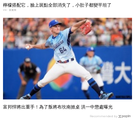
檸檬搭配它，臉上斑點全部消失了，小肚子都變平坦了
PR・新素簡
富邦悍將出重手！為了叛將布坎南掀桌 洪一中懲處曝光
Recommended by