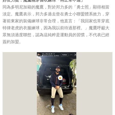
好友力挺：魔鷹稱穿舊衣練球「再正常不過」
同為多明尼加籍的魔鷹，對於邦力多的「勇士照」顯得相當
淡定。魔鷹表示，邦力多過去曾在勇士小聯盟體系效力，穿
著前東家的裝備練球非常合理，他直言：「我回家也常穿底
特律老虎的衣服練球，因為我以前待過那裡。」魔鷹呼籲大
眾無須過度聯想，認為這純粹是運動員的習慣，不代表已經
簽約加盟。