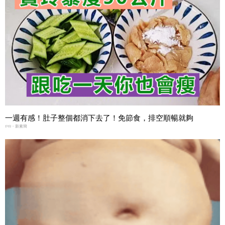
一週有感！肚子整個都消下去了！免節食，排空順暢就夠
PR・新素簡