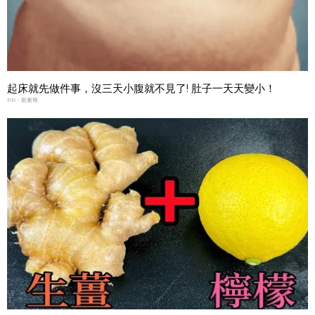
起床就先做件事，沒三天小腹就不見了! 肚子一天天變小！
PR・新素簡