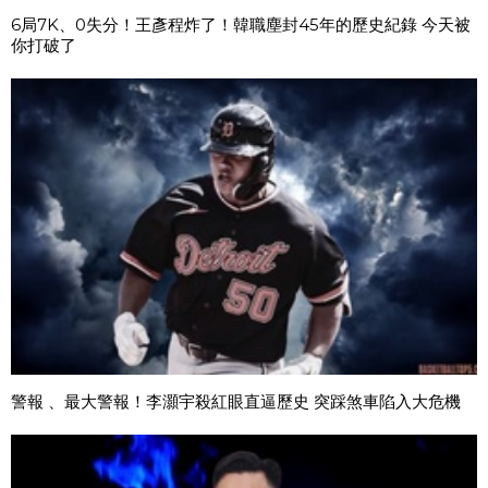
6局7K、0失分！王彥程炸了！韓職塵封45年的歷史紀錄 今天被
你打破了
警報 、最大警報！李灝宇殺紅眼直逼歷史 突踩煞車陷入大危機