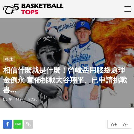
棒球
相信什麼就是什麼！曾峻岳用腦袋處理
金倒永 宣佈挑戰大谷翔平、已申請挑戰
書...
By 平 May 11, 2026