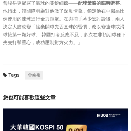
曾峻岳更揭露了贏球的關鍵細節——
配球策略的臨時調整
。
他指出，韓國隊明顯對他做了深度情蒐，鎖定他在中職高比
例使用的速球進行全力揮擊。在與捕手蔣少宏討論後，兩人
決定大膽改變「捨棄開球先丟直球的習慣，改以變速球或滑
球搶第一顆好球。 韓國打者反應不及，多次在非預期球種下
失去打擊重心，成功壓制對方火力。」
曾峻岳
您也可能喜歡這些文章