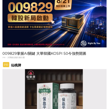
009829掌握AI關鍵 大華韓國KOSPI 50今強勢開募
PR・大華銀全能行銷方案
PR
仙桃牌