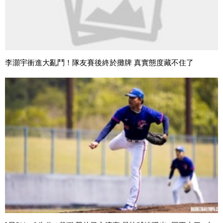
李灝宇衝進大亂鬥！隊友賽後終於攤牌 真實態度藏不住了