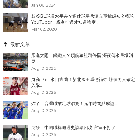
Jan 06, 2024
影/SBL球員水平差？退休球星岳瀛立單挑虐知名籃球
YouTuber：親身打過才知道強度...
Mar 02, 2020
最新文章
跟進太陽、鋼鐵人？領航猿社群停擺 深夜傳來最壞消
息...
Aug 10, 2026
身高178+來自宜蘭！新北國王重磅補強 辣個男人確定
入隊...
Aug 10, 2026
炸了！台灣職業足球聯賽！元年時間點確認...
Aug 10, 2026
突發！中國職棒遭遇史詩級困境 官宣不打了
Aug 10, 2026