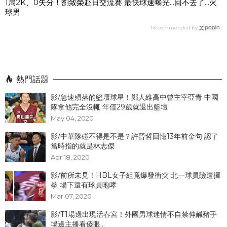
1局2K、0失分！劉致榮赴日交流賽 最快球速曝光...回不去了...火
球男
Recommended by
熱門話題
影/急速殞落的籃壇球星！鄭人維高中曾主宰亞青 中國
隊拿他完全沒輒 年僅29歲就退出籃壇
May 04, 2020
影/中華隊碰不得是不是？許晉哲回憶13年前金句 認了
當時指的就是林志傑
Apr 18, 2020
影/前所未見！HBL女子組竟爆發衝突 北一球員險遭揮
拳 場下還有球員咆哮
Mar 07, 2020
影/T1場邊出現活春宮！外國男球迷情不自禁伸鹹豬手
場邊主播看傻眼...