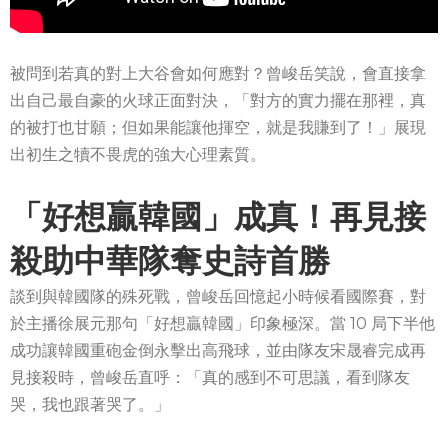
被問到若真的對上大谷會如何應對？曾峻岳笑說，會直接拿
出自己最自豪的火球正面對決，「對方的實力擺在那裡，真
的被打也甘願；但如果能讓他揮空，就是我賺到了！」展現
出初生之犢不畏虎的強大心理素質。
「好想贏韓國」成真！再見接
殺助中華隊奪史詩首勝
談到與韓國隊的殊死戰，曾峻岳回憶起小時候看國際賽，對
於主播徐展元那句「好想贏韓國」印象極深。當 10 局下半他
成功讓韓國重砲金倒永擊出高飛球，並由隊友宋晟睿完成再
見接殺時，曾峻岳直呼：「真的感到不可思議，看到隊友
哭，我也跟著哭了。」