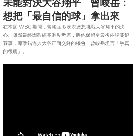
未能對決大谷翔平 曾峻岳：
想把「最自信的球」拿出來
在本屆 WBC 期間，曾峻岳多次表達想挑戰大谷翔平的決
心。雖然最終因教練團調度考慮，將他保留至最後兩場關鍵
賽事，導致錯過與大谷正面交鋒的機會，曾峻岳坦言「手真
的很癢」。