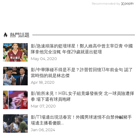
Recommended by
熱門話題
影/急速殞落的籃壇球星！鄭人維高中曾主宰亞青 中國
隊拿他完全沒輒 年僅29歲就退出籃壇
May 04, 2020
影/中華隊碰不得是不是？許晉哲回憶13年前金句 認了
當時指的就是林志傑
Apr 18, 2020
影/前所未見！HBL女子組竟爆發衝突 北一球員險遭揮
拳 場下還有球員咆哮
Mar 07, 2020
影/T1場邊出現活春宮！外國男球迷情不自禁伸鹹豬手
場邊主播看傻眼...
Jan 06, 2024