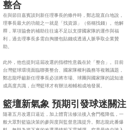
整合
在與節目嘉賓談到新任理事長的條件時，鄭志龍直白地說，
理事長最大的功能之一就是「找資源」（俗稱找錢）。他解
釋，單項協會的補助往往遠不足以支撐國家隊的運作與福
利，過去理事長多需自掏腰包貼錢或透過人脈爭取企業贊
助。
此外，他也提到這屆改選的指標性意義在於「整合」。目前
台灣籃球環境面臨聯賽整合、國家隊權利義務等複雜議題，
鄭志龍呼籲新任理事長必須將市場、球團與國家隊的認知達
成高度共識，台灣籃球才有辦法相輔相成地發展。
籃壇新氣象 預期引發球迷關注
隨著五月改選日逼近，加上體育法修法後入會門檻降低，一
般大眾對籃協決策的參與度與監督意識提升。鄭志龍此番爆
料，無疑為接下來的改選選情投下震撼彈，究竟最終由誰入