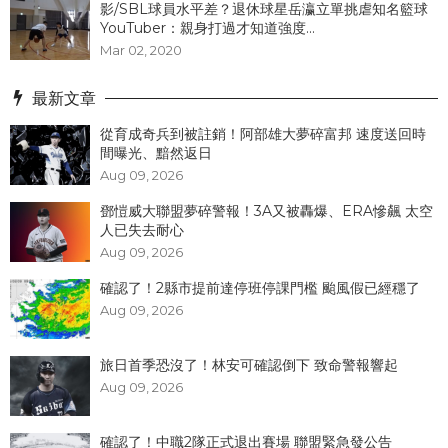
影/SBL球員水平差？退休球星岳瀛立單挑虐知名籃球
YouTuber：親身打過才知道強度...
Mar 02, 2020
最新文章
從育成奇兵到被註銷！阿部雄大夢碎富邦 速度送回時
間曝光、黯然返日
Aug 09, 2026
鄧愷威大聯盟夢碎警報！3A又被轟爆、ERA慘飆 太空
人已失去耐心
Aug 09, 2026
確認了！2縣市提前達停班停課門檻 颱風假已經穩了
Aug 09, 2026
旅日首季恐沒了！林安可確認倒下 致命警報響起
Aug 09, 2026
確認了！中職2隊正式退出賽場 聯盟緊急發公告