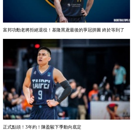
富邦功勳老將拒絕退役！基隆黑鳶最後的爭冠拼圖 終於等到了
正式點頭！3年約！陳盈駿下季動向底定