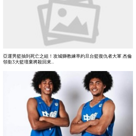
亞運男籃抽到死亡之組！攻城獅教練率約旦台籃復仇者大軍 杰倫
領銜3大籃壇棄將殺回來...