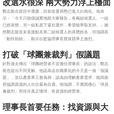
改選水很深 兩大勢力浮上檯面
鄭志龍在節目中透露，目前改選局勢已進入白熱化。他表
示：「今天只能很誠實地跟大家報告，有兩組候選人。一組
已經表態，另一組私底下還在運作，希望能爭取支持。」雖
然鄭志龍並未直接點名第二組候選人的具體姓名，但強調其
「動作頻頻」，顯示出籃協理事長寶座競爭之激烈。
打破「球團兼裁判」假議題
針對過去傳出「球團經營者不宜擔任理事長」的說法，鄭志
龍也提出不同見解。他認為這在職業化的今天是一個「假議
題」，並以產業界工會為例，認為由理解產業需求、能與政
府協調資源的人出任最為合適。他強調，不應因擔心「球員
兼裁判」而排斥真正懂球、有資源的經營者。
理事長首要任務：找資源與大