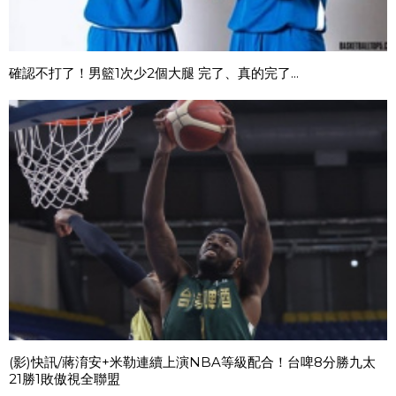
確認不打了！男籃1次少2個大腿 完了、真的完了...
(影)快訊/蔣淯安+米勒連續上演NBA等級配合！台啤8分勝九太
21勝1敗傲視全聯盟