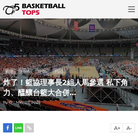
籃球
FIBA
TPBL
PLG
炸了！籃協理事長2組人馬參選 私下角
力、醞釀台籃大合併...
By Q May 07, 2026