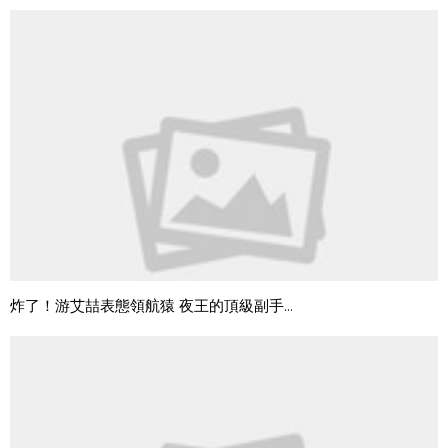
炸了！游艾喆表態領航猿 夜王的頂級副手...