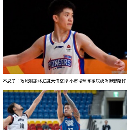
不忍了！攻城獅談林庭謙天價空降 小市場球隊徹底成為聯盟陪打