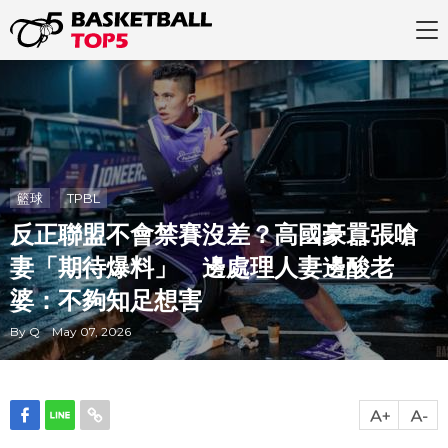
籃球
TPBL
反正聯盟不會禁賽沒差？高國豪囂張嗆
妻「期待爆料」 邊處理人妻邊酸老
婆：不夠知足想害
By Q May 07, 2026