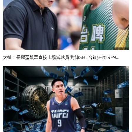
太扯！長耀盃觀眾直接上場當球員 對陣SBL台銀狂砍19+9...