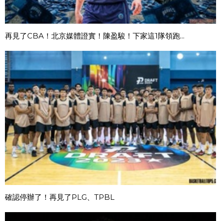
再見了CBA！北京媒體證實！陳盈駿！下家這1隊領跑...
確認停辦了！再見了PLG、TPBL