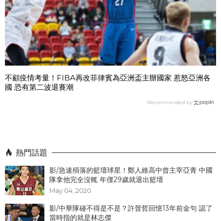
不顧疫情考量！FIBA再改菲律賓為亞洲盃主辦國家 惹怒亞洲各
國 恐有第二波退賽潮
Recommended by
熱門話題
影/急速殞落的籃壇球星！鄭人維高中曾主宰亞青 中國
隊拿他完全沒輒 年僅29歲就退出籃壇
May 04, 2020
影/中華隊碰不得是不是？許晉哲回憶13年前金句 認了
當時指的就是林志傑