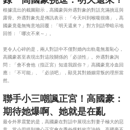
根據流出的截圖顯示，高國豪與外遇對象的對話充滿挑逗與
露骨。外遇對象先是傳訊表示：「今天叫到喉嚨很痛」，高
國豪竟毫無悔意地回覆：「明天還來？」對方則語帶暗示地
回答：「哪次不來～」。
更令人心碎的是，兩人對話中不僅對婚內出軌毫無羞恥心，
高國豪甚至表現出對這段關係的「必須性」。外遇對象詢
問：「會不會他（指正宮）知道我跟你？」高國豪竟冷血回
應：「不可能」、「必須吧」，顯見其對婚姻背叛的理所當
然。
聯手小三嘲諷正宮！高國豪：
期待她爆啊、她就是在亂
最令外界震驚的是，高國豪在對話中展現出對妻子極大的惡
意。當小四提到擔心正宮會在季外爆料的言論時，高國豪不