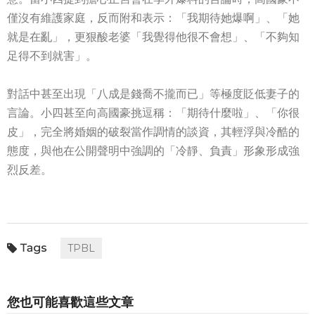
僅沒有維護家庭，反而附和表示：「我期待她爆啊」、「她
就是在亂」，更狠酸老婆「我覺得他很不會想」、「不夠知
足得不到就害」。
對話中甚至出現「八成是錢喬不攏而已」等極度貶低妻子的
言論。小四甚至向高國豪挑逗稱：「期待什麼啦」、「你很
皮」，完全將婚姻的破裂當作調情的談資，其輕浮與冷酷的
態度，與他在公開聲明中強調的「冷靜、負責」形象形成強
烈反差。
TPBL
您也可能喜歡這些文章