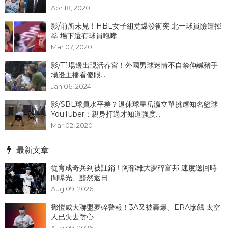
Apr 18, 2020
影/前所未見！HBL女子組竟爆發衝突 北一球員險遭揮
拳 場下還有球員咆哮
Mar 07, 2020
影/T1場邊出現活春宮！外國男球迷情不自禁伸鹹豬手
場邊主播看傻眼...
Jan 06, 2024
影/SBL球員水平差？退休球星岳瀛立單挑虐知名籃球
YouTuber：親身打過才知道強度...
Mar 02, 2020
最新文章
從育成奇兵到被註銷！阿部雄大夢碎富邦 速度送回時
間曝光、黯然返日
Aug 09, 2026
鄧愷威大聯盟夢碎警報！3A又被轟爆、ERA慘飆 太空
人已失去耐心
Aug 09, 2026