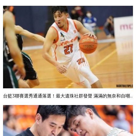
台籃3聯賽選秀通通落選！最大遺珠社群發聲 滿滿的無奈和自嘲...