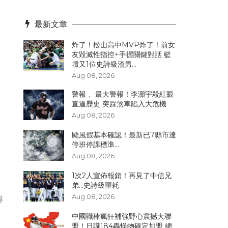
最新文章
炸了！松山高中MVP炸了！前女
友毀滅性指控+手握關鍵對話 籃
壇又1位史詩級渣男...
Aug 08, 2026
警報 、最大警報！李灝宇殺紅眼
直逼歷史 突踩煞車陷入大危機
Aug 08, 2026
颱風假基本確認！最新已7縣市達
停班停課標準...
Aug 08, 2026
1次2人宣佈報銷！再見了中信兄
弟...史詩級噩耗
Aug 08, 2026
得
中國職棒瘋狂補強野心震撼大聯
盟！日職184轟怪物確定加盟 總