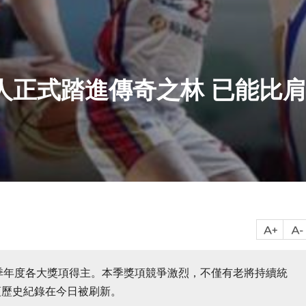
1人正式踏進傳奇之林 已能比
賽季年度各大獎項得主。本季獎項競爭激烈，不僅有老將持續統
項歷史紀錄在今日被刷新。