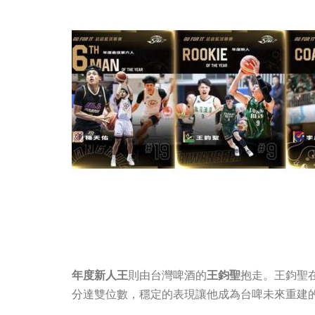
年度新人王
則由台灣啤酒的
王鈞聖
抱走。王鈞聖在
分達雙位數，穩定的表現讓他成為台啤未來重建