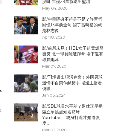
沒輒 年僅29歲就退出籃壇
May 04, 2020
影/中華隊碰不得是不是？許晉哲
回憶13年前金句 認了當時指的就
是林志傑
Apr 18, 2020
影/前所未見！HBL女子組竟爆發
定
衝突 北一球員險遭揮拳 場下還有
球員咆哮
Mar 07, 2020
影/T1場邊出現活春宮！外國男球
迷情不自禁伸鹹豬手 場邊主播看
人
傻眼...
Jan 06, 2024
影/SBL球員水平差？退休球星岳
連
瀛立單挑虐知名籃球
YouTuber：親身打過才知道強
度...
Mar 02, 2020