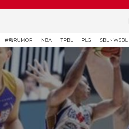
台籃RUMOR
NBA
TPBL
PLG
SBL、WSBL