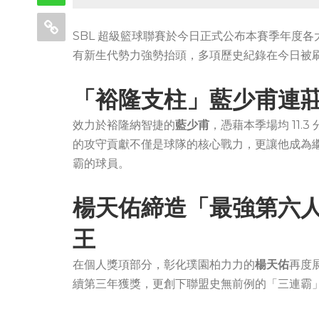
SBL 超級籃球聯賽於今日正式公布本賽季年度
有新生代勢力強勢抬頭，多項歷史紀錄在今日被
「裕隆支柱」藍少甫連莊
效力於裕隆納智捷的
藍少甫
，憑藉本季場均 11.3
的攻守貢獻不僅是球隊的核心戰力，更讓他成為繼田壘
霸的球員。
楊天佑締造「最強第六
王
在個人獎項部分，彰化璞園柏力力的
楊天佑
再度
續第三年獲獎，更創下聯盟史無前例的「三連霸