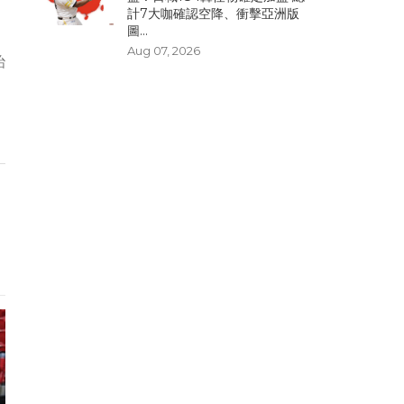
計7大咖確認空降、衝擊亞洲版
圖...
Aug 07, 2026
治
。