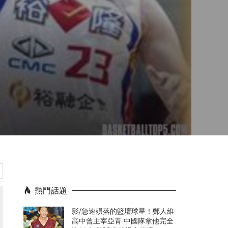
肩
熱門話題
影/急速殞落的籃壇球星！鄭人維
高中曾主宰亞青 中國隊拿他完全