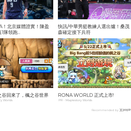
BA！北京媒體證實！陳盈
快訊/中華男籃教練人選出爐！桑茂
隊領跑...
森確定接下兵符
之谷回來了，楓之谷世界
RONA WORLD 正式上市!
y Worlds
PR・Maplestory Worlds
Recommended by