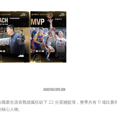
職業生涯首戰就瘋狂砍下 22 分震撼籃壇，整季共有 11 場比賽
的核心人物。