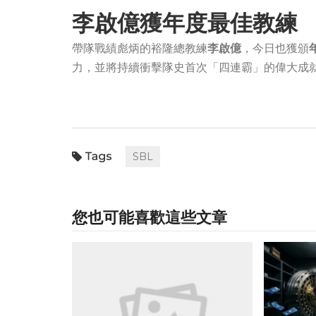
李啟億獲年度最佳教練
帶隊戰績彪炳的裕隆總教練
李啟億
，今日也獲頒
力，並將持續衝擊隊史首次「四連霸」的偉大成
SBL
您也可能喜歡這些文章