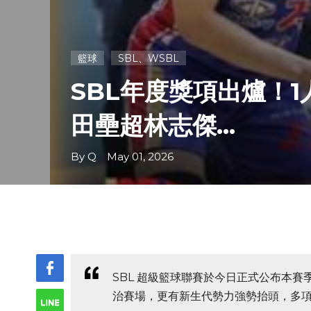
籃球
SBL、WSBL
SBL年度獎項出爐！
田壘超林志傑...
By Q May 01, 2026
SBL 超級籃球聯賽於今日正式公布本
治賽場，更有新生代勢力強勢抬頭，多