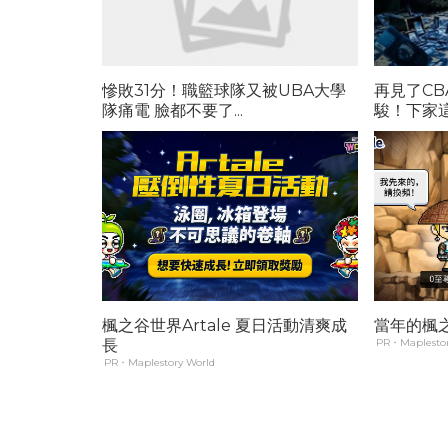
慘敗31分！職籃球隊又被UBA大學
再見了C
隊痛電 臉都不要了...
駿！下家這1
楓之谷世界Artale 夏日活動清爽成
當年的楓
長
PR・Maplestor
PR・Maplestory World