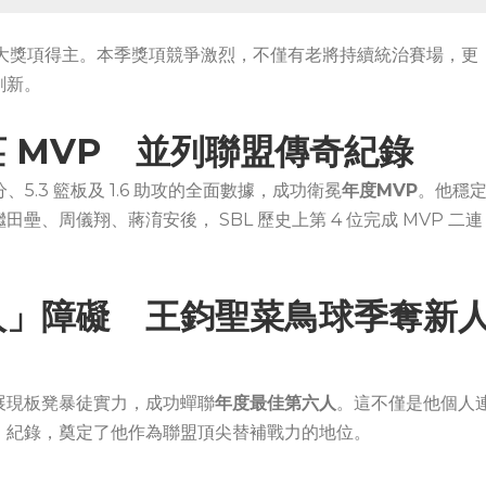
各大獎項得主。本季獎項競爭激烈，不僅有老將持續統治賽場，更
刷新。
 MVP 並列聯盟傳奇紀錄
 分、5.3 籃板及 1.6 助攻的全面數據，成功衛冕
年度MVP
。他穩
、周儀翔、蔣淯安後， SBL 歷史上第 4 位完成 MVP 二連
人」障礙 王鈞聖菜鳥球季奪新
展現板凳暴徒實力，成功蟬聯
年度最佳第六人
。這不僅是他個人
」紀錄，奠定了他作為聯盟頂尖替補戰力的地位。