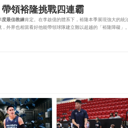
 帶領裕隆挑戰四連霸
年度最佳教練
肯定。在李啟億的體系下，裕隆本季展現強大的統
就，外界也相當看好他能帶領球隊建立難以超越的「裕隆障礙」