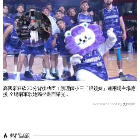
高國豪狂砍20分背後功臣！護理師小三「眼鏡妹」連兩場主場應
援 全場唱軍歌她獨坐畫面曝光...
Recommended by
熱門話題