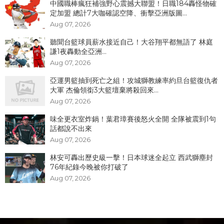
中國職棒瘋狂補強野心震撼大聯盟！日職184轟怪物確
定加盟 總計7大咖確認空降、衝擊亞洲版圖...
Aug 07, 2026
聽聞台籃球員薪水接近自己！大谷翔平都無語了 林庭
謙1夜轟動全亞洲...
Aug 07, 2026
亞運男籃抽到死亡之組！攻城獅教練率約旦台籃復仇者
大軍 杰倫領銜3大籃壇棄將殺回來...
Aug 07, 2026
味全更衣室炸鍋！葉君璋賽後怒火全開 全隊被震到1句
話都說不出來
Aug 07, 2026
林安可轟出歷史級一擊！日本球迷全起立 西武獅塵封
76年紀錄今晚被你打破了
Aug 07, 2026