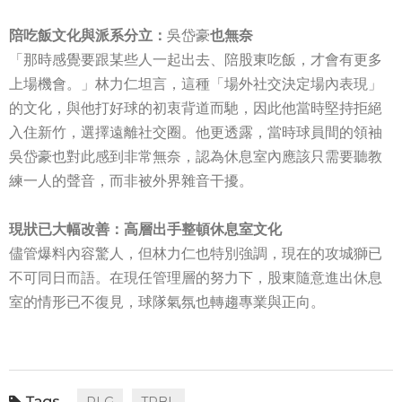
陪吃飯文化與派系分立：
吳岱豪
也無奈
「那時感覺要跟某些人一起出去、陪股東吃飯，才會有更多
上場機會。」林力仁坦言，這種「場外社交決定場內表現」
的文化，與他打好球的初衷背道而馳，因此他當時堅持拒絕
入住新竹，選擇遠離社交圈。他更透露，當時球員間的領袖
吳岱豪也對此感到非常無奈，認為休息室內應該只需要聽教
練一人的聲音，而非被外界雜音干擾。
現狀已大幅改善：高層出手整頓休息室文化
儘管爆料內容驚人，但林力仁也特別強調，現在的攻城獅已
不可同日而語。在現任管理層的努力下，股東隨意進出休息
室的情形已不復見，球隊氣氛也轉趨專業與正向。
PLG
TPBL