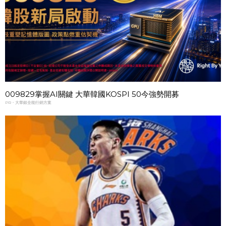
009829掌握AI關鍵 大華韓國KOSPI 50今強勢開募
PR・大華銀全能行銷方案