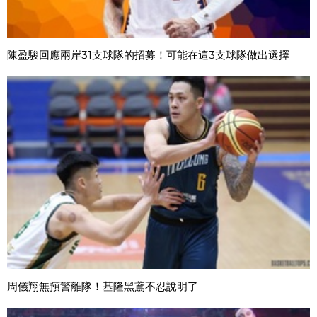
陳盈駿回應兩岸31支球隊的招募！可能在這3支球隊做出選擇
周儀翔無預警離隊！基隆黑鳶不忍說明了