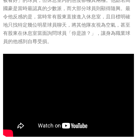
被看好」的球員，但休息室內的態度卻極其兩極。他點名高
國豪是當時最認真的少數派，而大部分球員則顯得隨興。最
令他反感的是，當時常有股東直接進入休息室，且目標明確
地只找特定幾位明星球員聊天，將其他隊友視為空氣，甚至
有股東在休息室當面詢問球員「你是誰？」，讓身為職業球
員的他感到自尊受損。