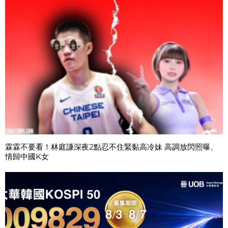
霖霖不要看！林庭謙深夜2點忍不住緊黏高冷妹 高調放閃照曝、
情歸中國K女