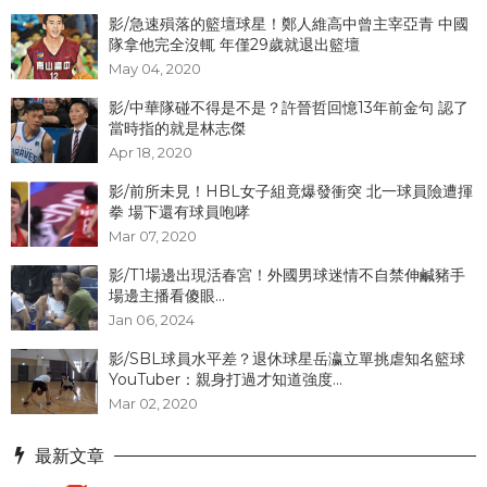
影/急速殞落的籃壇球星！鄭人維高中曾主宰亞青 中國
隊拿他完全沒輒 年僅29歲就退出籃壇
May 04, 2020
影/中華隊碰不得是不是？許晉哲回憶13年前金句 認了
當時指的就是林志傑
Apr 18, 2020
影/前所未見！HBL女子組竟爆發衝突 北一球員險遭揮
拳 場下還有球員咆哮
Mar 07, 2020
影/T1場邊出現活春宮！外國男球迷情不自禁伸鹹豬手
場邊主播看傻眼...
Jan 06, 2024
影/SBL球員水平差？退休球星岳瀛立單挑虐知名籃球
YouTuber：親身打過才知道強度...
Mar 02, 2020
最新文章