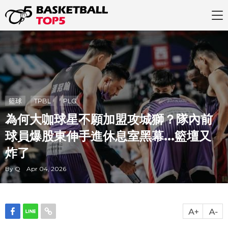
籃球
TPBL
PLG
為何大咖球星不願加盟攻城獅？隊內前
球員爆股東伸手進休息室黑幕...籃壇又
炸了
By Q Apr 04, 2026