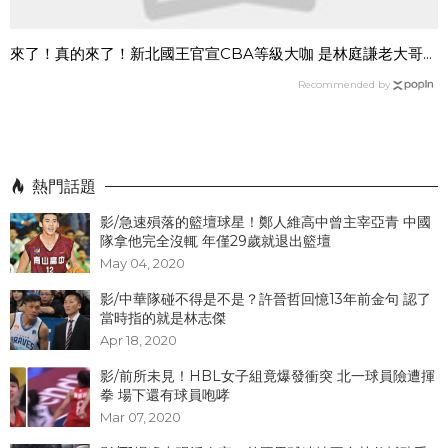
來了！真的來了！新北國王官宣CBA等級大咖 是林庭謙老大哥...
Recommended by
熱門話題
影/急速殞落的籃壇球星！鄭人維高中曾主宰亞青 中國
隊拿他完全沒輒 年僅29歲就退出籃壇
May 04, 2020
影/中華隊碰不得是不是？許晉哲回憶13年前金句 認了
當時指的就是林志傑
Apr 18, 2020
影/前所未見！HBL女子組竟爆發衝突 北一球員險遭揮
拳 場下還有球員咆哮
Mar 07, 2020