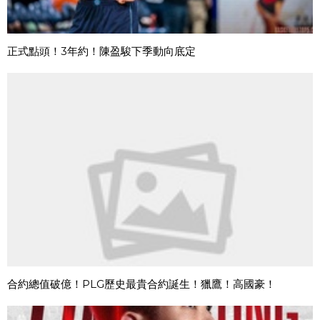
正式點頭！3年約！陳盈駿下季動向底定
合約總值破億！PLG歷史最貴合約誕生！獵鷹！高國豪！