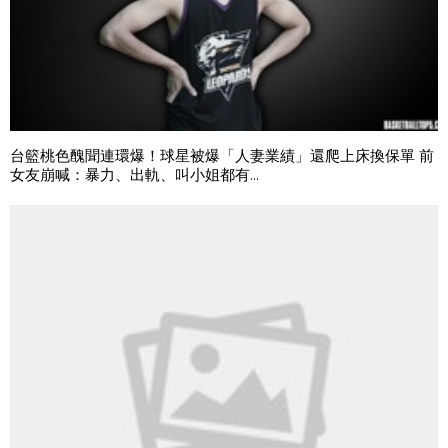
台籃桃色醜聞連環爆！球星被爆「人妻業績」還爬上床換保單 前
女友崩喊：暴力、出軌、叫小姐都有...