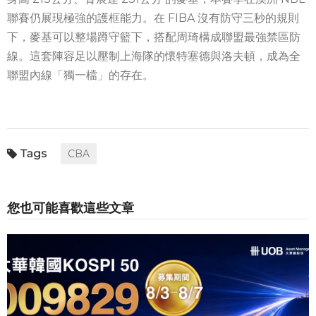
聯賽仍展現極強的護框能力。在 FIBA 沒有防守三秒的規則
下，麥基可以整場蹲守籃下，搭配周琦構成聯盟最強禁區防
線。這套陣容足以壓制上海隊的懷特塞德與洛夫頓，成為全
聯盟內線「獨一檔」的存在。
CBA
您也可能喜歡這些文章