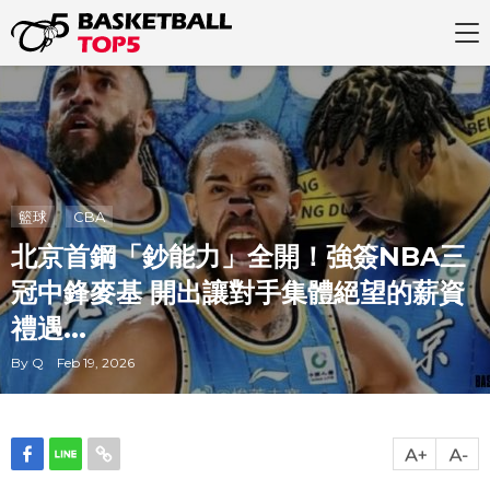
籃球
CBA
北京首鋼「鈔能力」全開！強簽NBA三
冠中鋒麥基 開出讓對手集體絕望的薪資
禮遇...
By Q Feb 19, 2026