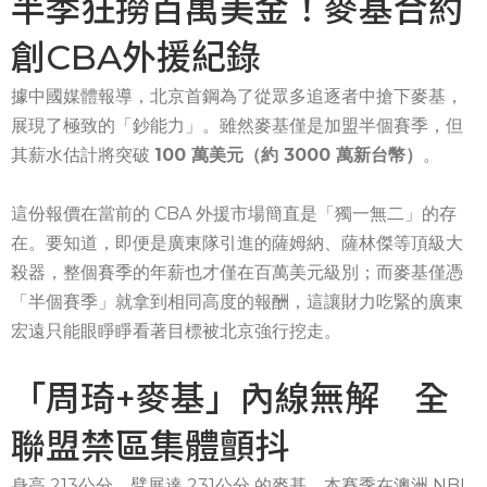
半季狂撈百萬美金！麥基合約
創CBA外援紀錄
據中國媒體報導，北京首鋼為了從眾多追逐者中搶下麥基，
展現了極致的「鈔能力」。雖然麥基僅是加盟半個賽季，但
其薪水估計將突破
100 萬美元（約 3000 萬新台幣）
。
這份報價在當前的 CBA 外援市場簡直是「獨一無二」的存
在。要知道，即便是廣東隊引進的薩姆納、薩林傑等頂級大
殺器，整個賽季的年薪也才僅在百萬美元級別；而麥基僅憑
「半個賽季」就拿到相同高度的報酬，這讓財力吃緊的廣東
宏遠只能眼睜睜看著目標被北京強行挖走。
「周琦+麥基」內線無解 全
聯盟禁區集體顫抖
身高 213公分、臂展達 231公分 的麥基，本賽季在澳洲 NBL