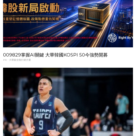
009829掌握AI關鍵 大華韓國KOSPI 50今強勢開募
PR・大華銀全能行銷方案