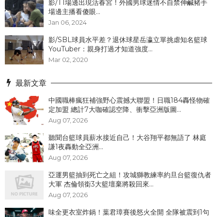
影/T1場邊出現活春宮！外國男球迷情不自禁伸鹹豬手
場邊主播看傻眼...
Jan 06, 2024
影/SBL球員水平差？退休球星岳瀛立單挑虐知名籃球
YouTuber：親身打過才知道強度...
Mar 02, 2020
最新文章
中國職棒瘋狂補強野心震撼大聯盟！日職184轟怪物確
定加盟 總計7大咖確認空降、衝擊亞洲版圖...
Aug 07, 2026
聽聞台籃球員薪水接近自己！大谷翔平都無語了 林庭
謙1夜轟動全亞洲...
Aug 07, 2026
亞運男籃抽到死亡之組！攻城獅教練率約旦台籃復仇者
大軍 杰倫領銜3大籃壇棄將殺回來...
Aug 07, 2026
味全更衣室炸鍋！葉君璋賽後怒火全開 全隊被震到1句