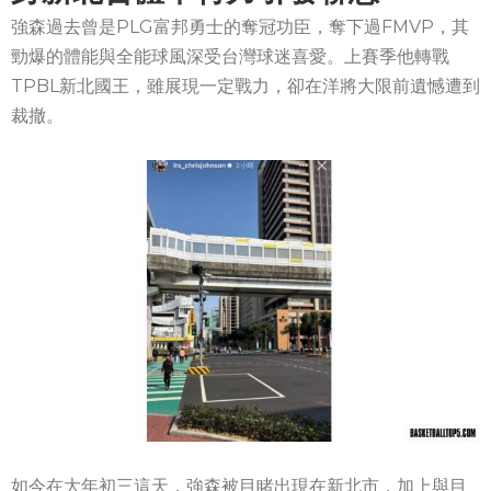
強森過去曾是PLG富邦勇士的奪冠功臣，奪下過FMVP，其
勁爆的體能與全能球風深受台灣球迷喜愛。上賽季他轉戰
TPBL新北國王，雖展現一定戰力，卻在洋將大限前遺憾遭到
裁撤。
如今在大年初三這天，強森被目睹出現在新北市，加上與目