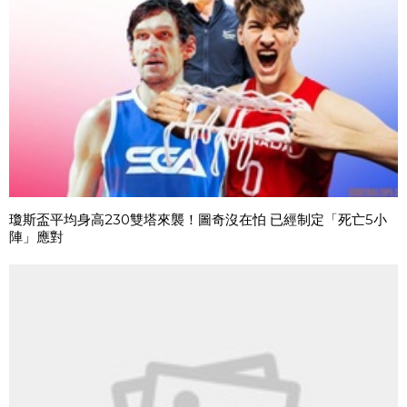
瓊斯盃平均身高230雙塔來襲！圖奇沒在怕 已經制定「死亡5小
陣」應對