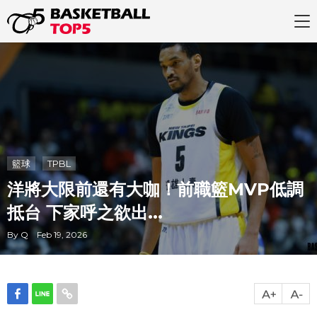
籃球
TPBL
洋將大限前還有大咖！前職籃MVP低調
抵台 下家呼之欲出...
By Q Feb 19, 2026