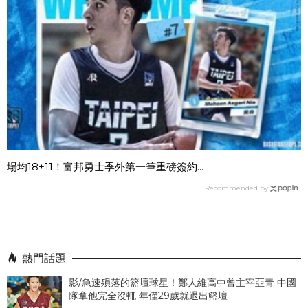
場均18+11！富邦勇士季外第一筆重磅簽約...
Recommended by
熱門話題
影/急速殞落的籃壇球星！鄭人維高中曾主宰亞青 中國
隊拿他完全沒輒 年僅29歲就退出籃壇