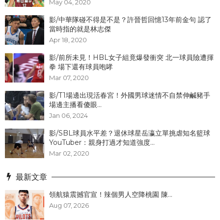
May 04, 2020
影/中華隊碰不得是不是？許晉哲回憶13年前金句 認了
當時指的就是林志傑
Apr 18, 2020
影/前所未見！HBL女子組竟爆發衝突 北一球員險遭揮
拳 場下還有球員咆哮
Mar 07, 2020
影/T1場邊出現活春宮！外國男球迷情不自禁伸鹹豬手
場邊主播看傻眼...
Jan 06, 2024
影/SBL球員水平差？退休球星岳瀛立單挑虐知名籃球
YouTuber：親身打過才知道強度...
Mar 02, 2020
最新文章
領航猿震撼官宣！辣個男人空降桃園 陳...
Aug 07, 2026