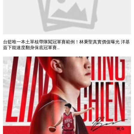
台籃唯一本土單核帶隊闖冠軍賽範例！林秉聖真實價值曝光 洋基
簽下能速度翻身保底冠軍賽...