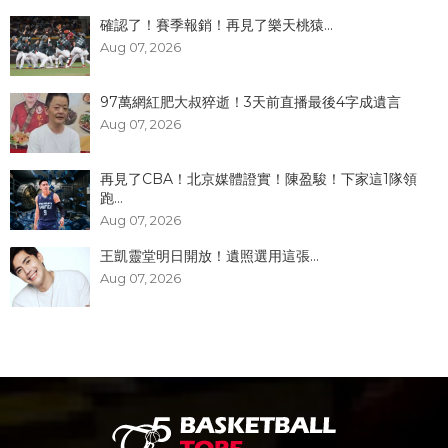
確認了！賽季報銷！再見了樂天桃猿...
Aug 07, 2026
97萬網紅肥大叔猝逝！3天前直播最後4字成遺言
Aug 07, 2026
再見了CBA！北京媒體證實！陳盈駿！下家這1隊領
跑...
Aug 07, 2026
王凱靈堂明日開放！遺照選用這張...
Aug 07, 2026