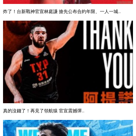
炸了！台新戰神官宣林庭謙 搶先公布合約年限、一人一城...
真的沒錢了！再見了領航猿 官宣震撼彈...