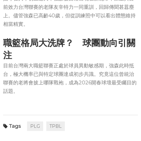
前效力台灣聯賽的老隊友辛特力一同重訓，回歸傳聞甚囂塵
上。儘管強森已高齡40歲，但從訓練照中可以看出體態維持
相當精實。
職籃格局大洗牌？ 球團動向引關
注
目前台灣兩大職籃聯賽正處於球員異動敏感期，強森此時抵
台，極大機率已與特定球團達成初步共識。究竟這位曾統治
聯賽的老將會披上哪隊戰袍，成為2026開春球壇最受矚目的
話題。
PLG
TPBL