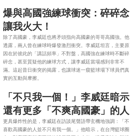
爆與高國強練球衝突：碎碎念
讓我火大！
除了高國豪，李威廷也將矛頭指向高國豪的哥哥高國強。他
透露，兩人曾在練球時爆發激烈衝突。李威廷坦言，主要原
因在於彼此的「講話頻率」不對盤，高國強在練球時不斷碎
碎念，甚至質疑他的練球方式，讓李威廷當場感到非常不
滿。這起昔日衝突的揭露，也讓球迷一窺籃球場下球員們真
實的互動與摩擦。
「不只我一個！」李威廷暗示
還有更多「不爽高國豪」的人
更具爆炸性的是，李威廷在訪談尾聲語帶玄機地強調：「不
喜歡高國豪的人並不只有我一個。」他暗示，在台灣籃球圈