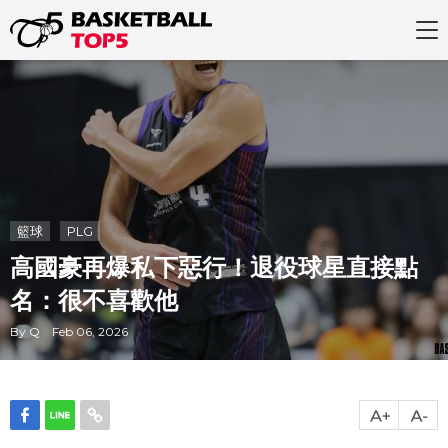
籃球
PLG
高國豪再爆私下惡行！退役球星直接點
名：很不喜歡他
By Q Feb 06, 2026