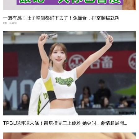
一週有感！肚子整個都消下去了！免節食，排空順暢就夠
PR・新素簡
TPBL球評凍未條！衝房撞見三上優雅 她尖叫、劇情超展開...