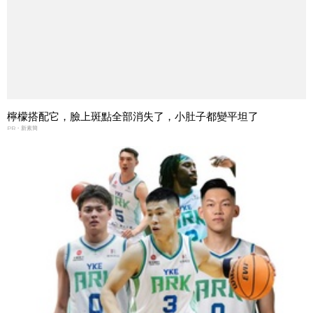
檸檬搭配它，臉上斑點全部消失了，小肚子都變平坦了
PR・新素簡