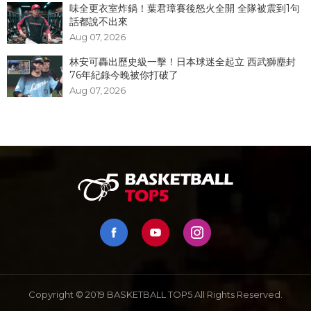
味全更衣室炸鍋！葉君璋賽後怒火全開 全隊被震到1句
話都說不出來
Aug 07, 2026
林安可轟出歷史級一擊！日本球迷全起立 西武獅塵封
76年紀錄今晚被你打破了
Aug 07, 2026
Copyright © 2019 BASKETBALL TOP5 All Rights Reserved.