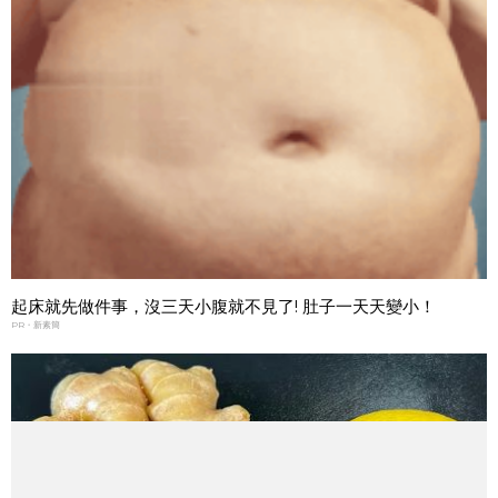
起床就先做件事，沒三天小腹就不見了! 肚子一天天變小！
PR・新素簡