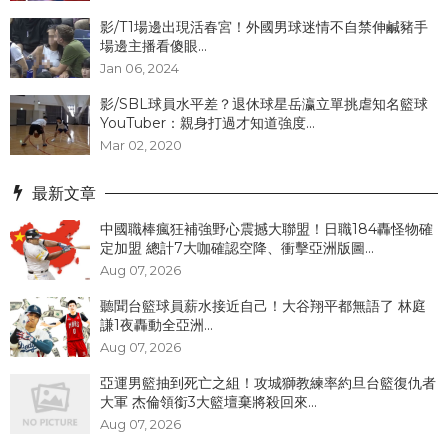
影/T1場邊出現活春宮！外國男球迷情不自禁伸鹹豬手
場邊主播看傻眼...
Jan 06, 2024
影/SBL球員水平差？退休球星岳瀛立單挑虐知名籃球
YouTuber：親身打過才知道強度...
Mar 02, 2020
最新文章
中國職棒瘋狂補強野心震撼大聯盟！日職184轟怪物確
定加盟 總計7大咖確認空降、衝擊亞洲版圖...
Aug 07, 2026
聽聞台籃球員薪水接近自己！大谷翔平都無語了 林庭
謙1夜轟動全亞洲...
Aug 07, 2026
亞運男籃抽到死亡之組！攻城獅教練率約旦台籃復仇者
大軍 杰倫領銜3大籃壇棄將殺回來...
Aug 07, 2026