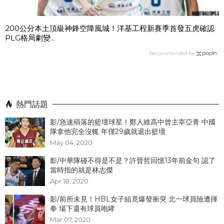
200公分本土頂級神鋒空降風城！洋基工程新賽季首發五虎確認
PLG格局劇變...
Recommended by
熱門話題
影/急速殞落的籃壇球星！鄭人維高中曾主宰亞青 中國
隊拿他完全沒輒 年僅29歲就退出籃壇
May 04, 2020
影/中華隊碰不得是不是？許晉哲回憶13年前金句 認了
當時指的就是林志傑
Apr 18, 2020
影/前所未見！HBL女子組竟爆發衝突 北一球員險遭揮
拳 場下還有球員咆哮
Mar 07, 2020