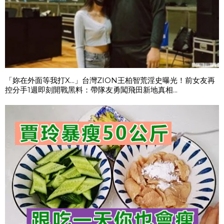
「妳在外面等我打X...」台灣ZION王柏智荒淫史曝光！前女友再
控分手1週即刻開戰黑料：帶隊友勇闖飛田新地真相...