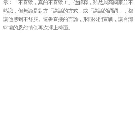
示：「不喜歡，真的不喜歡！」他解釋，雖然與高國豪並不
熟識，但無論是對方「講話的方式」或「講話的調調」，都
讓他感到不舒服。這番直接的言論，形同公開宣戰，讓台灣
籃壇的恩怨情仇再次浮上檯面。