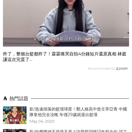
炸了，整個台籃都炸了！霖霖痛哭自拍4分鐘短片還原真相 林庭
謙這次完蛋了...
Recommended by
熱門話題
影/急速殞落的籃壇球星！鄭人維高中曾主宰亞青 中國
隊拿他完全沒輒 年僅29歲就退出籃壇
May 04, 2020
影/中華隊碰不得是不是？許晉哲回憶13年前金句 認了