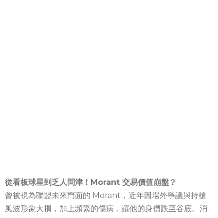
從看板球星到乏人問津！Morant 交易價值崩盤？
曾被視為聯盟未來門面的 Morant，近年因場外爭議與持槍
風波形象大損，加上頻繁的傷病，讓他的身價跌至谷底。消