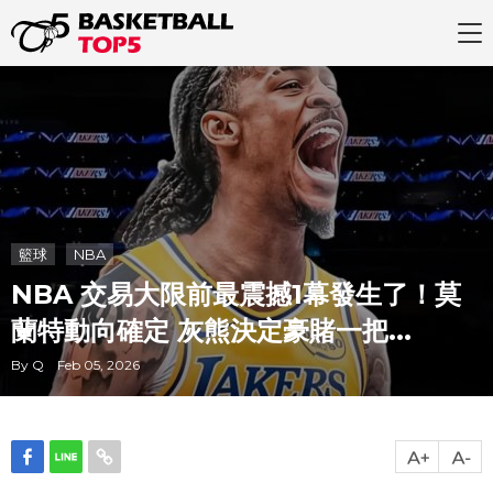
籃球
NBA
NBA 交易大限前最震撼1幕發生了！莫
蘭特動向確定 灰熊決定豪賭一把...
By Q Feb 05, 2026