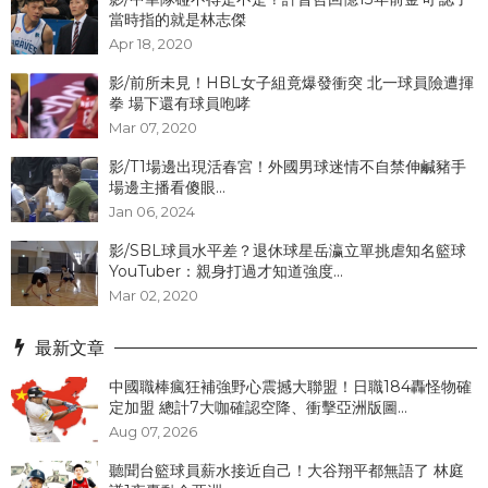
當時指的就是林志傑
Apr 18, 2020
影/前所未見！HBL女子組竟爆發衝突 北一球員險遭揮
拳 場下還有球員咆哮
Mar 07, 2020
影/T1場邊出現活春宮！外國男球迷情不自禁伸鹹豬手
場邊主播看傻眼...
Jan 06, 2024
影/SBL球員水平差？退休球星岳瀛立單挑虐知名籃球
YouTuber：親身打過才知道強度...
Mar 02, 2020
最新文章
中國職棒瘋狂補強野心震撼大聯盟！日職184轟怪物確
定加盟 總計7大咖確認空降、衝擊亞洲版圖...
Aug 07, 2026
聽聞台籃球員薪水接近自己！大谷翔平都無語了 林庭