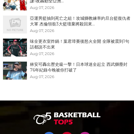
謙1夜轟動全亞洲...
Aug 07, 2026
亞運男籃抽到死亡之組！攻城獅教練率約旦台籃復仇者
大軍 杰倫領銜3大籃壇棄將殺回來...
Aug 07, 2026
味全更衣室炸鍋！葉君璋賽後怒火全開 全隊被震到1句
話都說不出來
Aug 07, 2026
林安可轟出歷史級一擊！日本球迷全起立 西武獅塵封
76年紀錄今晚被你打破了
Aug 07, 2026