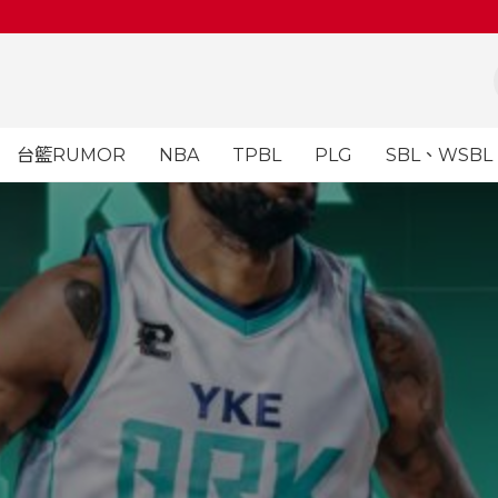
台籃RUMOR
NBA
TPBL
PLG
SBL、WSBL