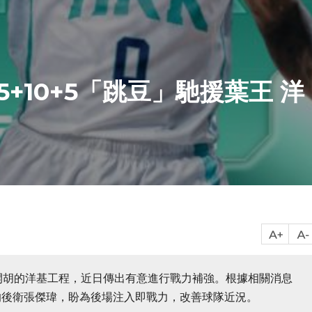
+10+5「跳豆」馳援葉王 洋
開胡的洋基工程，近日傳出有意進行戰力補強。根據相關消息
的後衛張傑瑋，盼為後場注入即戰力，改善球隊近況。