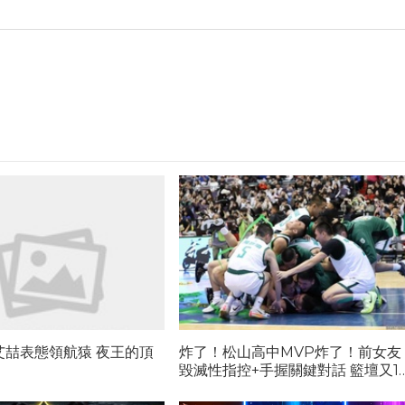
艾喆表態領航猿 夜王的頂
炸了！松山高中MVP炸了！前女友
毀滅性指控+手握關鍵對話 籃壇又1
位史詩級渣男...