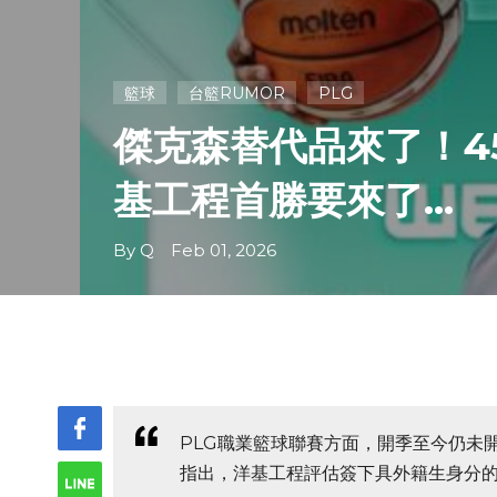
籃球
台籃RUMOR
PLG
傑克森替代品來了！45
基工程首勝要來了...
By Q Feb 01, 2026
PLG職業籃球聯賽方面，開季至今仍未
指出，洋基工程評估簽下具外籍生身分