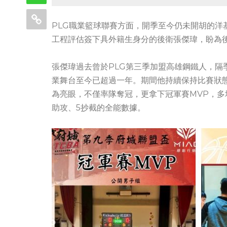
PLG職業籃球聯賽方面，開季至今仍未開胡的洋
工程評估簽下具外籍生身分的後衛張傑瑋，盼為
張傑瑋過去曾於PLG第三季加盟高雄鋼鐵人，隔
業舞台至今已超過一年。期間他持續保持比賽狀
為亮眼，不僅率隊奪冠，更拿下冠軍賽MVP，多
助攻、5抄截的全能數據。