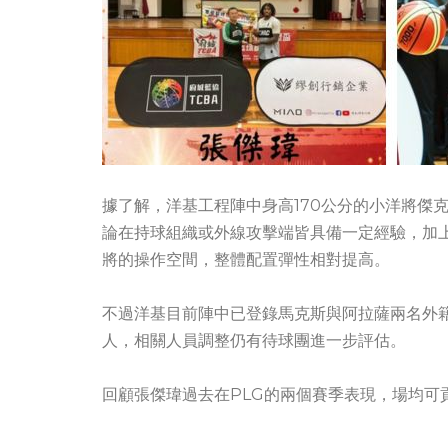
據了解，洋基工程陣中身高170公分的小洋將傑
論在持球組織或外線攻擊端皆具備一定經驗，加
將的操作空間，整體配置彈性相對提高。
不過洋基目前陣中已登錄馬克斯與阿拉薩兩名外
人，相關人員調整仍有待球團進一步評估。
回顧張傑瑋過去在PLG的兩個賽季表現，場均可貢獻