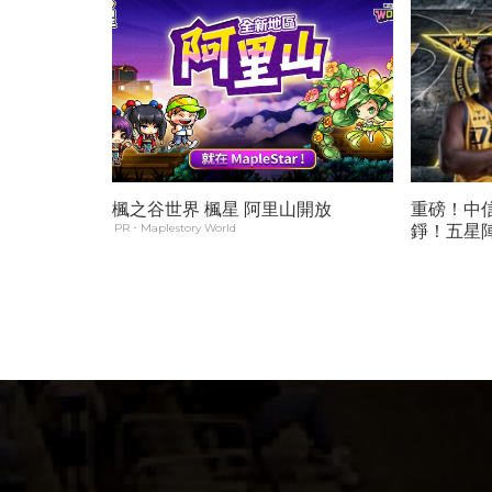
楓之谷世界 楓星 阿里山開放
重磅！中
PR・Maplestory World
錚！五星陣
支衝冠格