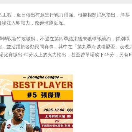
基工程，近日傳出有意進行戰力補強。根據相關消息指出，洋基
後場注入即戰力，改善球隊近況。
季轉戰新竹攻城獅，不過在第四季結束後未獲球隊續約，暫別職
態，並活躍於各類民間賽事，其中在「第九季府城聯盟盃」表現
場比賽繳出30分以上的火力輸出，甚至曾單場攻下45分，另有1