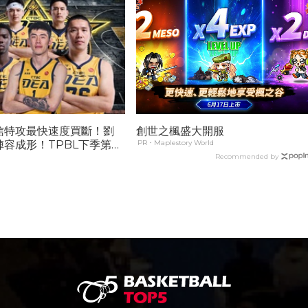
信特攻最快速度買斷！劉
創世之楓盛大開服
容成形！TPBL下季第4
PR・Maplestory World
局球隊
Recommended by