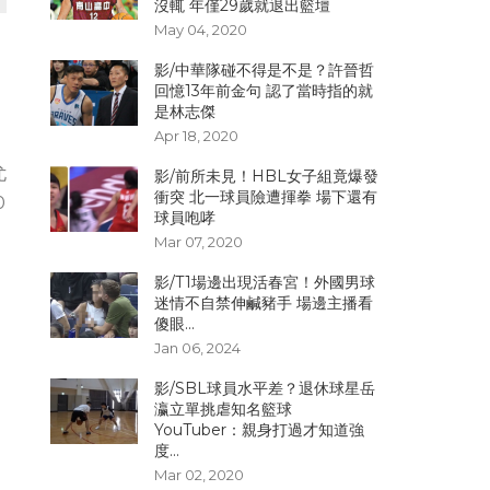
沒輒 年僅29歲就退出籃壇
May 04, 2020
影/中華隊碰不得是不是？許晉哲
回憶13年前金句 認了當時指的就
是林志傑
Apr 18, 2020
尤
影/前所未見！HBL女子組竟爆發
衝突 北一球員險遭揮拳 場下還有
0
球員咆哮
Mar 07, 2020
影/T1場邊出現活春宮！外國男球
迷情不自禁伸鹹豬手 場邊主播看
傻眼...
Jan 06, 2024
影/SBL球員水平差？退休球星岳
瀛立單挑虐知名籃球
YouTuber：親身打過才知道強
度...
Mar 02, 2020