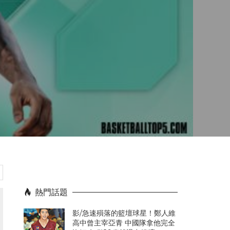
熱門話題
影/急速殞落的籃壇球星！鄭人維
高中曾主宰亞青 中國隊拿他完全