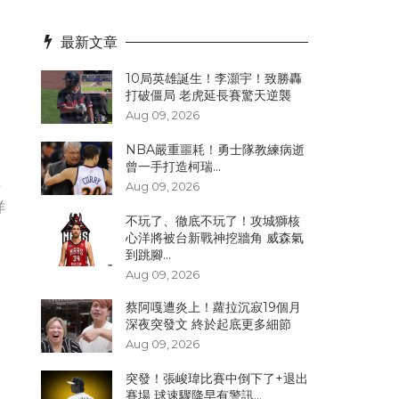
最新文章
10局英雄誕生！李灝宇！致勝轟
打破僵局 老虎延長賽驚天逆襲
Aug 09, 2026
NBA嚴重噩耗！勇士隊教練病逝
曾一手打造柯瑞...
無
Aug 09, 2026
洋
不玩了、徹底不玩了！攻城獅核
心洋將被台新戰神挖牆角 威森氣
到跳腳...
Aug 09, 2026
蔡阿嘎遭炎上！蘿拉沉寂19個月
深夜突發文 終於起底更多細節
Aug 09, 2026
突發！張峻瑋比賽中倒下了+退出
賽場 球速驟降早有警訊...