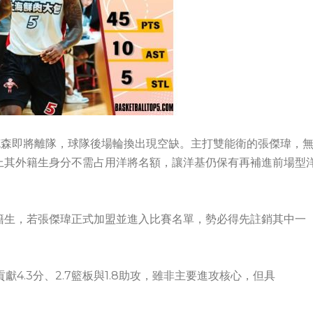
克森即將離隊，球隊後場輪換出現空缺。主打雙能衛的張傑瑋，
上其外籍生身分不需占用洋將名額，讓洋基仍保有再補進前場型
籍生，若張傑瑋正式加盟並進入比賽名單，勢必得先註銷其中一
4.3分、2.7籃板與1.8助攻，雖非主要進攻核心，但具