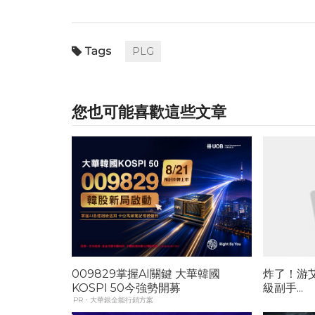
PLG
您也可能喜歡這些文章
009829掌握AI關鍵 大華韓國
炸了！游
KOSPI 50今強勢開募
級副手...
PR・大華銀全能行銷方案