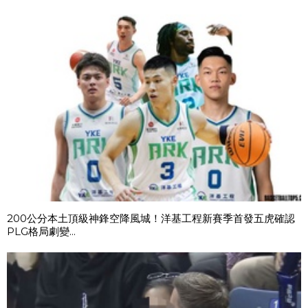
200公分本土頂級神鋒空降風城！洋基工程新賽季首發五虎確認
PLG格局劇變...