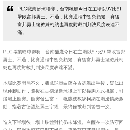
PLG職業籃球聯賽，台南獵鷹今日在主場以97比91
擊敗富邦勇士。不過，比賽過程中衝突頻繁，賽後
富邦勇士總教練柯納也再度對裁判判決尺度表達不
滿。
PLG職業籃球聯賽，台南獵鷹今日在主場以97比91擊敗富邦
勇士。不過，比賽過程中衝突頻繁，賽後富邦勇士總教練柯
納也再度對裁判判決尺度表達不滿。
本場比賽開局不久，獵鷹球員白薩在古德溫出手後，疑似出
現伸腳動作，隨後在古德溫進球後上前以撞胸方式挑釁，引
爆場上衝突。衝突發生當下，獵鷹總教練柯納在場邊情緒激
動，指著古德溫怒罵三字經，最終僅被裁判警告一次。
進入下半場後，場上肢體對抗仍未降溫。白薩在一次防守回