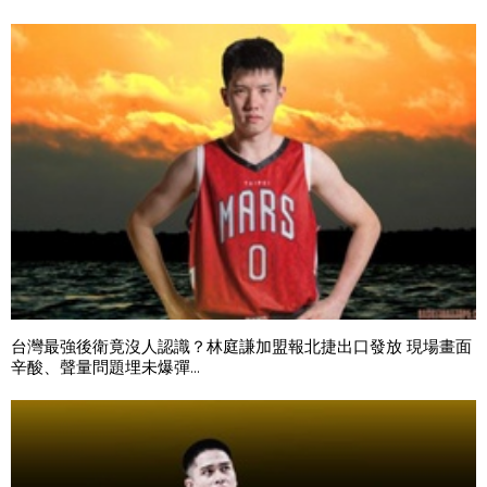
台灣最強後衛竟沒人認識？林庭謙加盟報北捷出口發放 現場畫面
辛酸、聲量問題埋未爆彈...