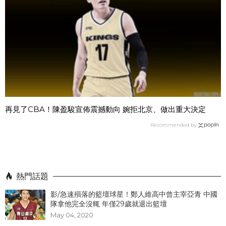
再見了CBA！陳盈駿宣佈震撼動向 婉拒北京、做出重大決定
Recommended by
熱門話題
影/急速殞落的籃壇球星！鄭人維高中曾主宰亞青 中國
隊拿他完全沒輒 年僅29歲就退出籃壇
May 04, 2020