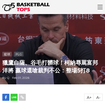
籃球
PLG
獵鷹白薩、谷毛打髒球！柯納辱罵富邦
洋將 贏球還嗆裁判不公：整場5打8
By Q Feb 01, 2026