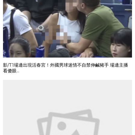
影/T1場邊出現活春宮！外國男球迷情不自禁伸鹹豬手 場邊主播
看傻眼...