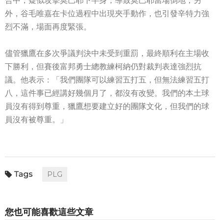
合中，疑似攻擊莫巴耶下半身，導致莫巴耶當場倒地；另
外，谷毛唯嘉在卡位過程中出現夾手動作，也引發辛特力強
烈不滿，場面再度緊張。
儘管獵鷹在多次爭議判決中未受到重罰，最終順利在主場收
下勝利，但賽後富邦勇士總教練柯納仍對裁判表達強烈抗
議。他表示：「我們團隊可以練習五打五，但無法練習五打
八，這件事已經講好幾個月了，都沒有改變。我們的本土球
員沒有得到尊重，獵鷹想要建立好的團隊文化，但我們的球
員沒有被尊重。」
PLG
您也可能喜歡這些文章