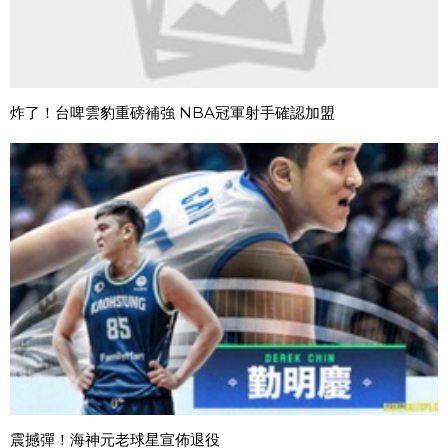
炸了！台啤雲豹重磅補強 NBA冠軍射手確認加盟
震撼彈！海神元老球星宣佈退役