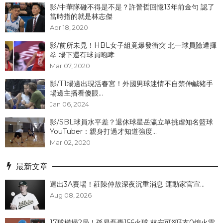
影/中華隊碰不得是不是？許晉哲回憶13年前金句 認了
當時指的就是林志傑
Apr 18, 2020
影/前所未見！HBL女子組竟爆發衝突 北一球員險遭揮
拳 場下還有球員咆哮
Mar 07, 2020
影/T1場邊出現活春宮！外國男球迷情不自禁伸鹹豬手
場邊主播看傻眼...
Jan 06, 2024
影/SBL球員水平差？退休球星岳瀛立單挑虐知名籃球
YouTuber：親身打過才知道強度...
Mar 02, 2020
最新文章
退出3A賽場！莊陳仲敖深夜沉重消息 運動家官宣...
Aug 08, 2026
17球橫掃2局！孫易磊轟156火球 林安可卻3支0熄火雷