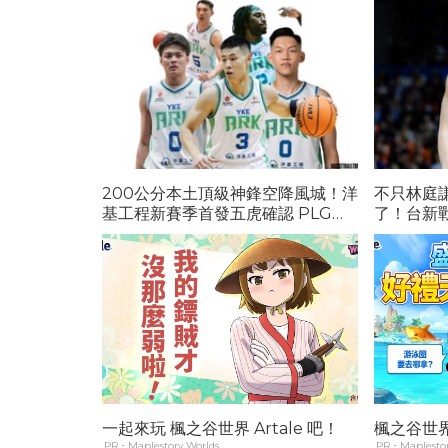
200公分本土頂級神鋒空降風城！洋
不只林庭謙
基工程新賽季首發五虎確認 PLG格
了！台新戰神
局劇變...
一起來玩 楓之谷世界 Artale 吧！
楓之谷世界 
PR・Maplestory Worlds
PR・Maplestor