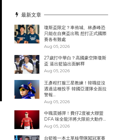
最新文章
瓊斯盃限定？車侑城、林彥峰恐
只能在自爽盃出戰 想打正式國際
賽各有難處
Aug 05, 2026
27歲打中華白？高國豪空降瓊斯
盃 逼出籃協出面解釋
Aug 05, 2026
王彥程打服三星教練！韓職從沒
遇過這種投手 韓國亞運隊全面拉
警報...
Aug 05, 2026
中職震撼彈！費仔2度被大聯盟
DFA 味全龍洋將大限前大動作...
Aug 05, 2026
台籃唯一本土單核帶隊闖冠軍賽