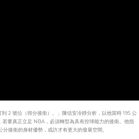
打到 2 號位（得分後衛）。」陳信安冷靜分析，以他當時 195 公
，若要真正立足 NBA，必須轉型為具有控球能力的後衛。他指
 公分後衛的身材優勢，或許才有更大的發展空間。