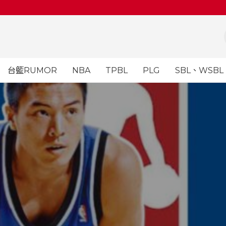
台籃RUMOR
NBA
TPBL
PLG
SBL、WSBL