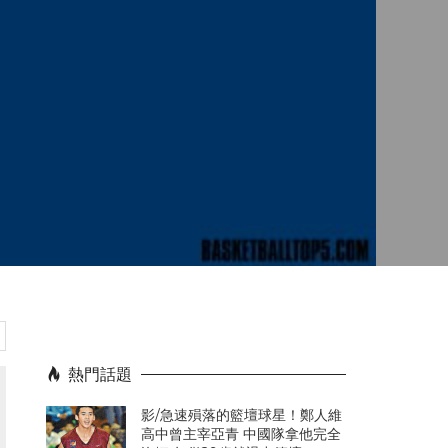
熱門話題
影/急速殞落的籃壇球星！鄭人維
高中曾主宰亞青 中國隊拿他完全