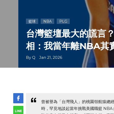
籃球
NBA
PLG
台灣籃壇最大的謊言？
相：我當年離NBA其實很
By Q Jan 21, 2026
曾被譽為「台灣飛人」的桃園領航猿總經
時，罕見地談起當年挑戰美國職籃 NBA