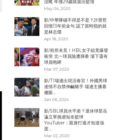
沒輒 年僅29歲就退出籃壇
May 04, 2020
影/中華隊碰不得是不是？許晉哲
回憶13年前金句 認了當時指的就
是林志傑
Apr 18, 2020
影/前所未見！HBL女子組竟爆發
衝突 北一球員險遭揮拳 場下還有
球員咆哮
Mar 07, 2020
影/T1場邊出現活春宮！外國男球
迷情不自禁伸鹹豬手 場邊主播看
傻眼...
Jan 06, 2024
影/SBL球員水平差？退休球星岳
瀛立單挑虐知名籃球
YouTuber：親身打過才知道強
度...
Mar 02, 2020