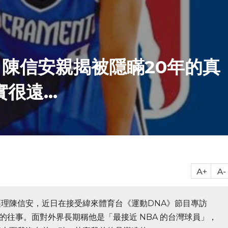
陳信安親揭被隱瞞20年的真
遠...
理陳信安，近日在接受緯來體育台《運動DNA》節目專訪
 的往事。面對外界長期稱他是「最接近 NBA 的台灣球員」，