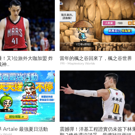
！又1位旅外大咖加盟 炸
當年的楓之谷回來了，楓之谷世界
...
PR・Maplestory Worlds
Artale 最強夏日活動
震撼彈！洋基工程證實仍未簽下林
y World