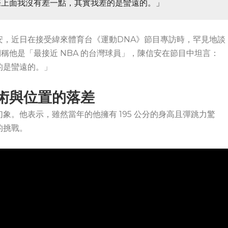
際上面我沒有差一點，其實我差的是蠻遠的。」
安，近日在接受緯來體育台《運動DNA》節目專訪時，罕見地談
期稱他是「最接近 NBA 的台灣球員」，陳信安在節目中坦言：
的是蠻遠的。」
術與位置的落差
象。他表示，雖然當年的他擁有 195 公分的身高且彈跳力驚
的挑戰。