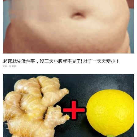
起床就先做件事，沒三天小腹就不見了! 肚子一天天變小！
PR・新素簡