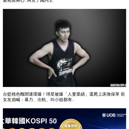
案相當揪心...再見了國內王
台籃桃色醜聞連環爆！球星被爆「人妻業績」還爬上床換保單 前
女友崩喊：暴力、出軌、叫小姐都有...