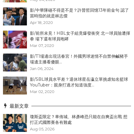
影/中華隊碰不得是不是？許晉哲回憶13年前金句 認了
當時指的就是林志傑
Apr 18, 2020
影/前所未見！HBL女子組竟爆發衝突 北一球員險遭揮
拳 場下還有球員咆哮
Mar 07, 2020
影/T1場邊出現活春宮！外國男球迷情不自禁伸鹹豬手
場邊主播看傻眼...
Jan 06, 2024
影/SBL球員水平差？退休球星岳瀛立單挑虐知名籃球
YouTuber：親身打過才知道強度...
Mar 02, 2020
最新文章
瓊斯盃限定？車侑城、林彥峰恐只能在自爽盃出戰 想
打正式國際賽各有難處
Aug 05, 2026