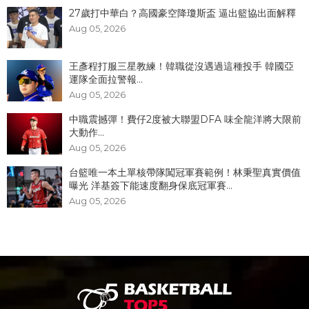
27歲打中華白？高國豪空降瓊斯盃 逼出籃協出面解釋
Aug 05, 2026
王彥程打服三星教練！韓職從沒遇過這種投手 韓國亞
運隊全面拉警報...
Aug 05, 2026
中職震撼彈！費仔2度被大聯盟DFA 味全龍洋將大限前
大動作...
Aug 05, 2026
台籃唯一本土單核帶隊闖冠軍賽範例！林秉聖真實價值
曝光 洋基簽下能速度翻身保底冠軍賽...
Aug 05, 2026