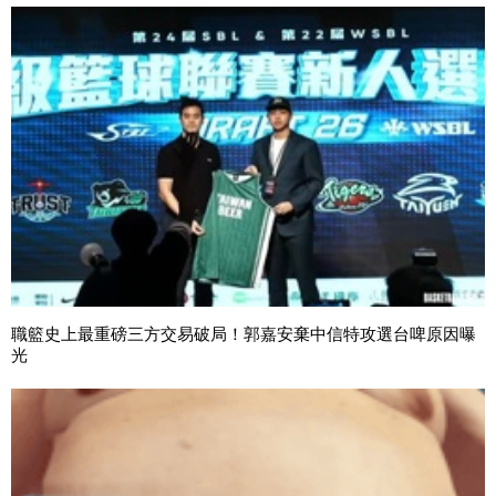
職籃史上最重磅三方交易破局！郭嘉安棄中信特攻選台啤原因曝
光