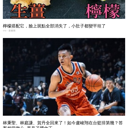
檸檬搭配它，臉上斑點全部消失了，小肚子都變平坦了
PR・新素簡
林秉聖、林庭謙、賀丹全回來了！如今盧峻翔在台籃排第幾？答