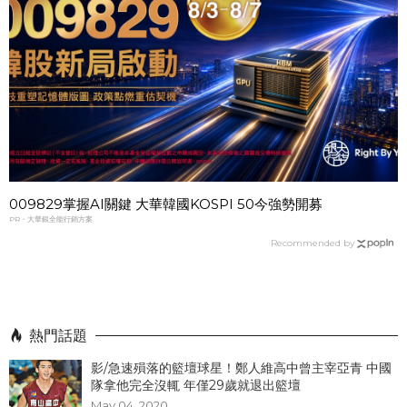
009829掌握AI關鍵 大華韓國KOSPI 50今強勢開募
PR・大華銀全能行銷方案
Recommended by
熱門話題
影/急速殞落的籃壇球星！鄭人維高中曾主宰亞青 中國
隊拿他完全沒輒 年僅29歲就退出籃壇
May 04, 2020