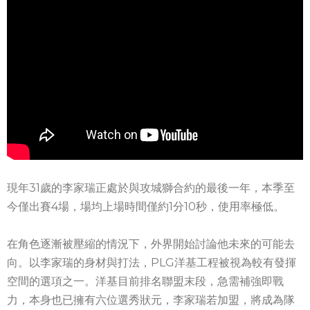
現年31歲的李家瑞正處於與攻城獅合約的最後一年，本季至
今僅出賽4場，場均上場時間僅約1分10秒，使用率極低。
在角色逐漸被壓縮的情況下，外界開始討論他未來的可能去
向。以李家瑞的身材與打法，PLG洋基工程被視為較有發揮
空間的選項之一。洋基目前排名聯盟末段，急需補強即戰
力，本身也已擁有六位選秀狀元，李家瑞若加盟，將成為隊