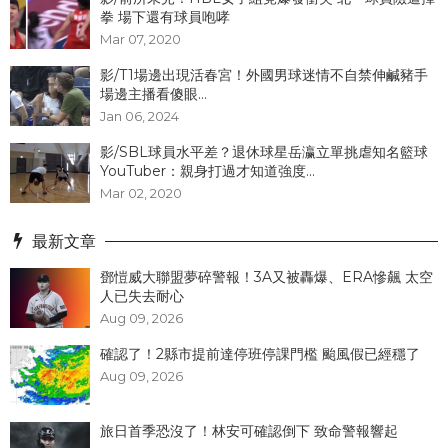
拳 場下還有球員咆哮
Mar 07, 2020
影/T1場邊出現活春宮！外國男球迷情不自禁伸鹹豬手
場邊主播看傻眼...
Jan 06, 2024
影/SBL球員水平差？退休球星岳瀛立單挑虐知名籃球
YouTuber：親身打過才知道強度...
Mar 02, 2020
最新文章
鄧愷威大聯盟夢碎警報！3A又被轟爆、ERA慘飆 太空
人已失去耐心
Aug 09, 2026
確認了！2縣市提前達停班停課門檻 颱風假已經穩了
Aug 09, 2026
旅日首季恐沒了！林安可確認倒下 致命警報響起