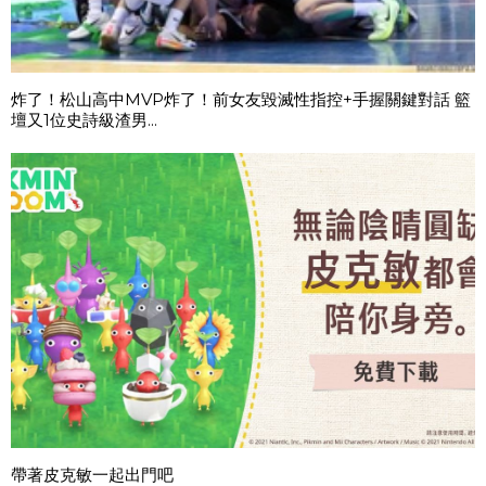
炸了！松山高中MVP炸了！前女友毀滅性指控+手握關鍵對話 籃
壇又1位史詩級渣男...
帶著皮克敏一起出門吧