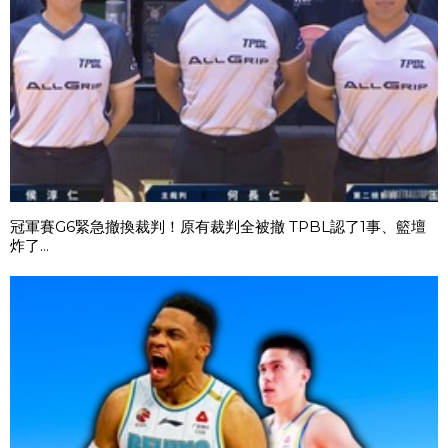
冠軍賽G6緊急撤換裁判！原有裁判全被撤 TPBL認了1事、籃壇
炸了...