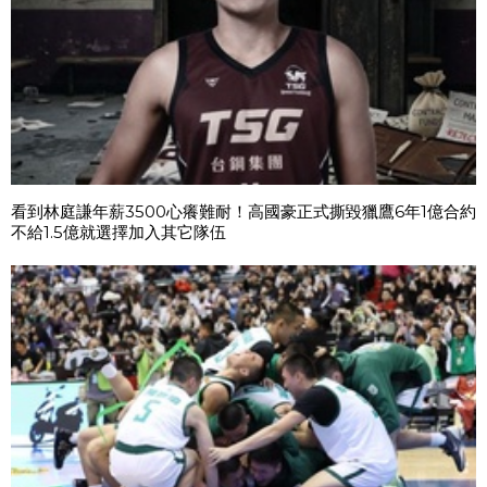
看到林庭謙年薪3500心癢難耐！高國豪正式撕毀獵鷹6年1億合約
不給1.5億就選擇加入其它隊伍