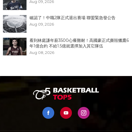
Aug 09, 2026
確認了！中職2隊正式退出賽場 聯盟緊急發公告
Aug 09, 2026
看到林庭謙年薪3500心癢難耐！高國豪正式撕毀獵鷹6
年1億合約 不給1.5億就選擇加入其它隊伍
Aug 08, 2026