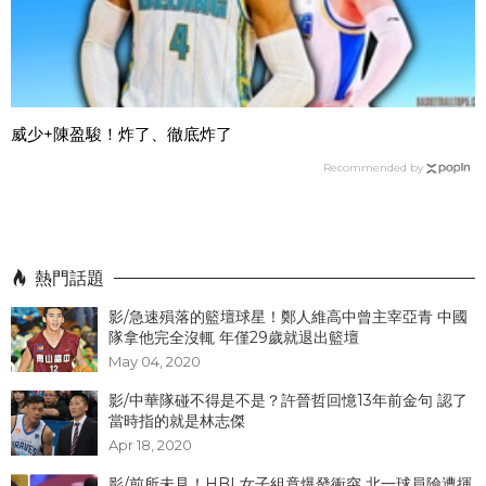
威少+陳盈駿！炸了、徹底炸了
Recommended by
熱門話題
影/急速殞落的籃壇球星！鄭人維高中曾主宰亞青 中國
隊拿他完全沒輒 年僅29歲就退出籃壇
May 04, 2020
影/中華隊碰不得是不是？許晉哲回憶13年前金句 認了
當時指的就是林志傑
Apr 18, 2020
影/前所未見！HBL女子組竟爆發衝突 北一球員險遭揮