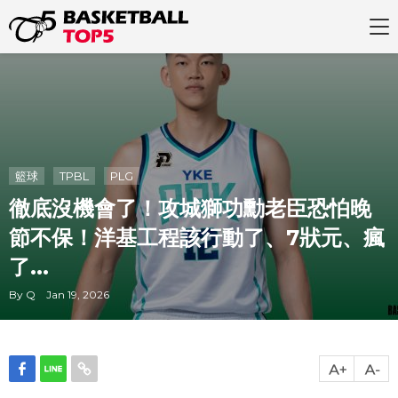
籃球
TPBL
PLG
徹底沒機會了！攻城獅功勳老臣恐怕晚
節不保！洋基工程該行動了、7狀元、瘋
了...
By Q Jan 19, 2026