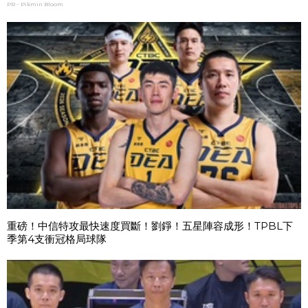
PR・Pikmin Bloom
重磅！中信特攻最快速度買斷！劉錚！五星陣容成形！TPBL下
季第4支衝冠格局球隊